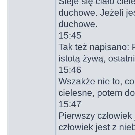
Sieje się ciało ci
duchowe. Jeżeli jest
duchowe.
15:45
Tak też napisano: 
istotą żywą, ostat
15:46
Wszakże nie to, co
cielesne, potem d
15:47
Pierwszy człowiek j
człowiek jest z nie