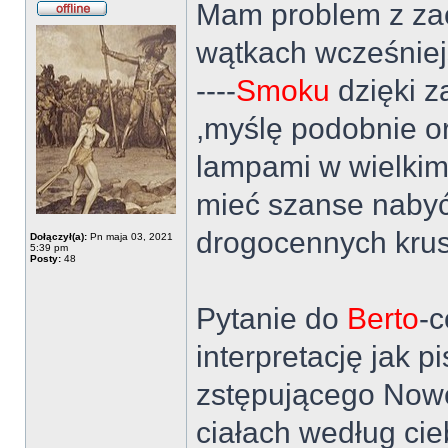
Mam problem z za
wątkach wcześniejs
----
Smoku
dzięki z
,myślę podobnie o
lampami w wielkim
mieć szanse nabyć 
drogocennych kru
Dołączył(a):
Pn maja 03, 2021
5:39 pm
Posty:
48
Pytanie do
Berto
-c
interpretację jak 
zstępującego Nowe
ciałach według cie