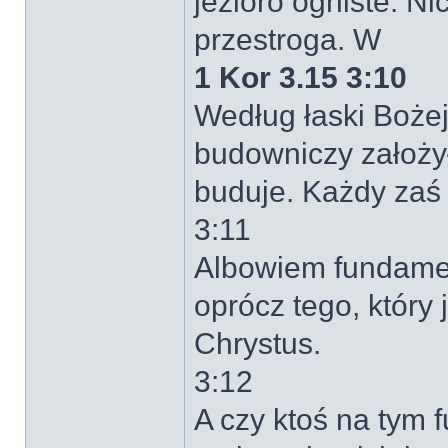
jezioro ogniste. N
przestroga. W
1 Kor 3.15 3:10
Według łaski Bożej
budowniczy założy
buduje. Każdy zaś 
3:11
Albowiem fundamen
oprócz tego, który 
Chrystus.
3:12
A czy ktoś na tym