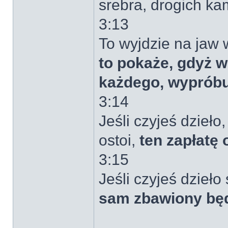
srebra, drogich ka
3:13
To wyjdzie na jaw 
to pokaże, gdyż w 
każdego, wypróbu
3:14
Jeśli czyjeś dzieł
ostoi,
ten zapłatę 
3:15
Jeśli czyjeś dzieło
sam zbawiony będz