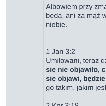
Albowiem przy zmar
będą, ani za mąż 
niebie.
1 Jan 3:2
Umiłowani, teraz d
się nie objawiło,
się objawi, będzi
go takim, jakim jest
2 Kor 3:18