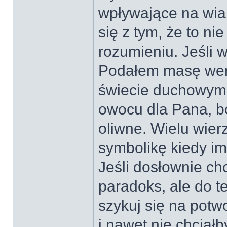
wpływające na wia
się z tym, że to n
rozumieniu. Jeśli w
Podałem masę wers
świecie duchowym. 
owocu dla Pana, bo
oliwne. Wielu wier
symbolikę kiedy i
Jeśli dosłownie ch
paradoks, ale do te
szykuj się na potw
i nawet nie chciał