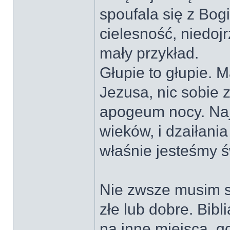
spoufala się z Bog
cielesność, niedoj
mały przykład.
Głupie to głupie. 
Jezusa, nic sobie z
apogeum nocy. Naj
wieków, i dzaiłania
właśnie jesteśmy 
Nie zwsze musim si
złe lub dobre. Bibl
na inne miejsca, gd