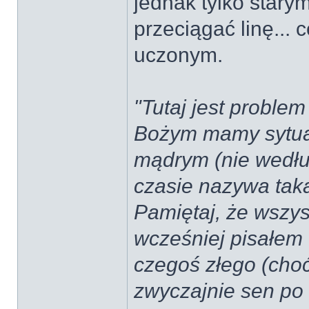
jednak tylko star
przeciągać linę... 
uczonym.
"Tutaj jest proble
Bożym mamy sytuac
mądrym (nie wedłu
czasie nazywa tak
Pamiętaj, że wszys
wcześniej pisałem 
czegoś złego (choć
zwyczajnie sen po 