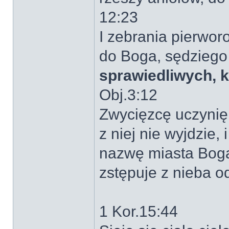
12:23
I zebrania pierworo
do Boga, sędziego 
sprawiedliwych, 
Obj.3:12
Zwycięzcę uczynię 
z niej nie wyjdzie,
nazwę miasta Bog
zstępuje z nieba o
1 Kor.15:44