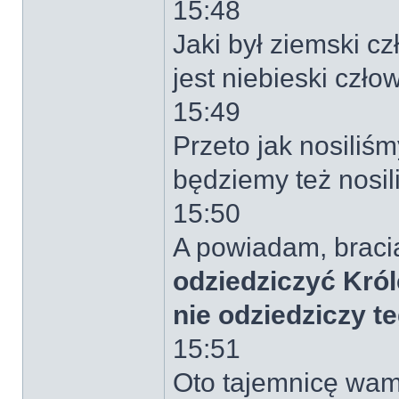
15:48
Jaki był ziemski cz
jest niebieski człow
15:49
Przeto jak nosiliś
będziemy też nosil
15:50
A powiadam, braci
odziedziczyć Król
nie odziedziczy t
15:51
Oto tajemnicę wam