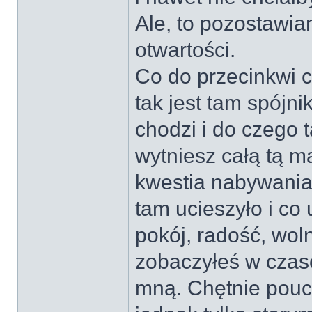
Ale, to pozostawia
otwartości.
Co do przecinkwi c
tak jest tam spójn
chodzi i do czego 
wytniesz całą tą m
kwestia nabywania
tam ucieszyło i co
pokój, radość, woln
zobaczyłeś w czaso
mną. Chętnie poucz