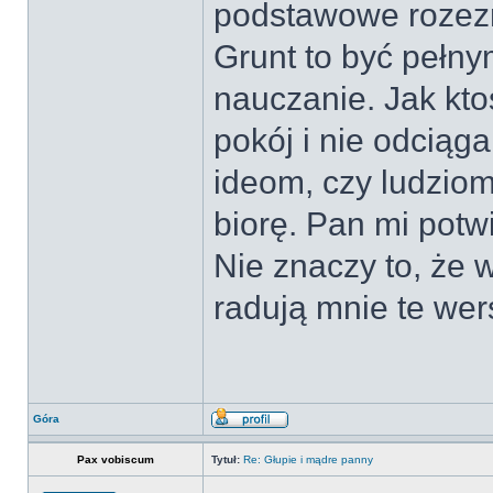
podstawowe rozezna
Grunt to być pełn
nauczanie. Jak kt
pokój i nie odciąg
ideom, czy ludziom
biorę. Pan mi potw
Nie znaczy to, że 
radują mnie te wer
Góra
Pax vobiscum
Tytuł:
Re: Głupie i mądre panny