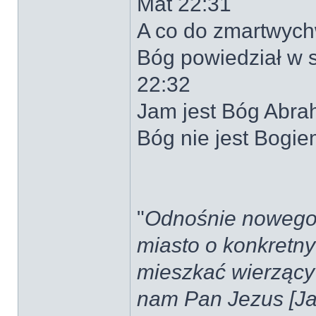
Mat 22:31
A co do zmartwychw
Bóg powiedział w 
22:32
Jam jest Bóg Abra
Bóg nie jest Bogie
"
Odnośnie nowego J
miasto o konkretn
mieszkać wierzący 
nam Pan Jezus [Ja