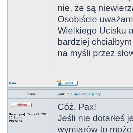
nie, że są niewier
Osobiście uważam,
Wielkiego Ucisku a
bardziej chciałbym
na myśli przez sł
Góra
berto
Tytuł:
Re: Głupie i mądre panny
Cóż, Pax!
Dołączył(a):
Cz sty 21, 2016
Jeśli nie dotarłeś
10:31 am
Posty:
41
wymiarów to może 