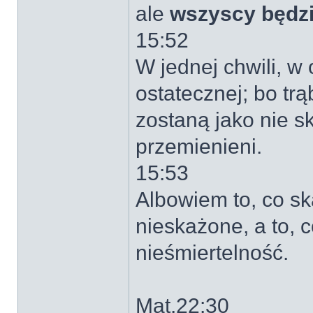
ale
wszyscy będz
15:52
W jednej chwili, w
ostatecznej; bo tr
zostaną jako nie s
przemienieni.
15:53
Albowiem to, co sk
nieskażone, a to, 
nieśmiertelność.
Mat.22:30