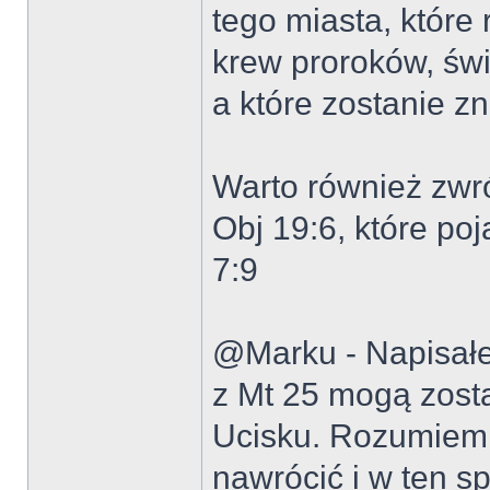
tego miasta, które
krew proroków, świ
a które zostanie z
Warto również zwr
Obj 19:6, które po
7:9
@Marku - Napisałeś
z Mt 25 mogą zost
Ucisku. Rozumiem,
nawrócić i w ten 