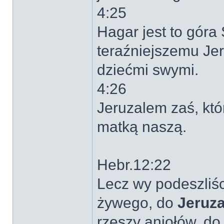
4:25
Hagar jest to góra
teraźniejszemu Jer
dziećmi swymi.
4:26
Jeruzalem zaś, któr
matką naszą.
Hebr.12:22
Lecz wy podeszliśc
żywego, do
Jeruza
rzeszy aniołów, d