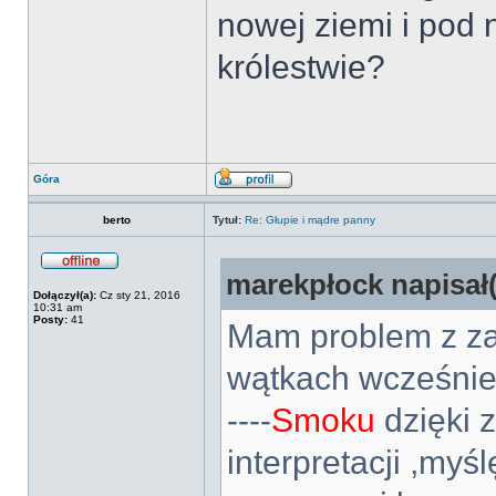
nowej ziemi i pod
królestwie?
Góra
berto
Tytuł:
Re: Głupie i mądre panny
marekpłock napisał(
Dołączył(a):
Cz sty 21, 2016
10:31 am
Posty:
41
Mam problem z za
wątkach wcześniej
----
Smoku
dzięki 
interpretacji ,myś