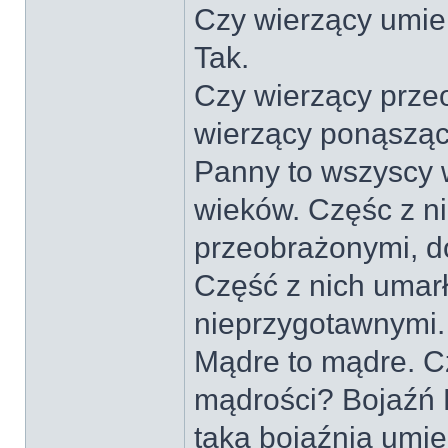
Czy wierzący umie
Tak.
Czy wierzący prze
wierzący ponąszący
Panny to wszyscy w
wieków. Częśc z ni
przeobrażonymi, d
Część z nich umar
nieprzygotawnymi.
Mądre to mądre. C
mądrości? Bojaźń P
taką bojaźnią umie