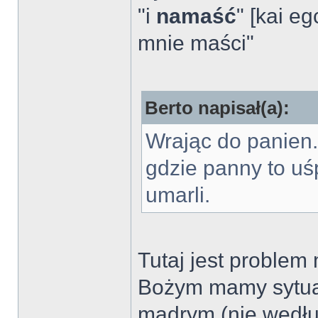
"i
namaść
" [kai e
mnie maści"
Berto napisał(a):
Wrając do panien.
gdzie panny to uś
umarli.
Tutaj jest proble
Bożym mamy sytuac
mądrym (nie wedłu