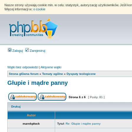
Nasze strony używają cookie min. w celu: statystyk, autoryzację użytkowników. Jeśli k
Więcej informacji w:
o cookie
Zaloguj
Zarejestruj
Wątki bez odpowiedzi
|
Aktywne wątki
Strona główna forum
»
Tematy ogólne
»
Dysputy teologiczne
Głupie i mądre panny
Strona
6
z
6
[ Posty: 81 ]
Drukuj
Autor
marekpłock
Tytuł:
Re: Głupie i mądre panny