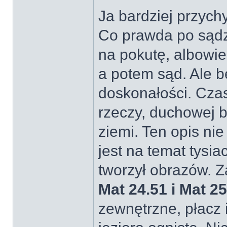
Ja bardziej przyc
Co prawda po sądz
na pokutę, albowi
a potem sąd. Ale b
doskonałości. Cza
rzeczy, duchowej bu
ziemi. Ten opis ni
jest na temat tysia
tworzył obrazów. Z
Mat 24.51 i Mat 25
zewnętrzne, płacz i