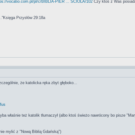
tps://vocatio.com.pl/pl/c/BIBLIA-PIER ... SCIOLA/102
Czy ktoś z Was posiada
..''Księga Przysłów 29:18a
czególnie, że katolicka ręka zbyt głęboko...
fus
yba właśnie też katolik tłumaczył (albo ktoś świeżo nawrócony bo pisze "Mary
ie mylić z "Nową Biblią Gdańską")