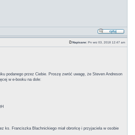
Napisane:
Pn wrz 03, 2018 12:47 am
ilmiku podanego przez Ciebie. Proszę zwróć uwagę, że Steven Andreson
ięcej w e-booku na dole:
ΩΗ
zez ks. Franciszka Blachnickiego miał obrońcę i przyjaciela w osobie