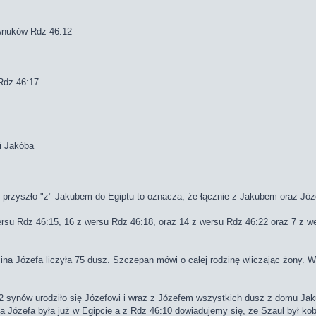
 wnuków Rdz 46:12
Rdz 46:17
i Jakóba
" przyszło "z" Jakubem do Egiptu to oznacza, że łącznie z Jakubem oraz J
su Rdz 46:15, 16 z wersu Rdz 46:18, oraz 14 z wersu Rdz 46:22 oraz 7 z w
na Józefa liczyła 75 dusz. Szczepan mówi o całej rodzinę wliczając żony.
synów urodziło się Józefowi i wraz z Józefem wszystkich dusz z domu Jakub
 Józefa była już w Egipcie a z Rdz 46:10 dowiadujemy się, że Szaul był kobie