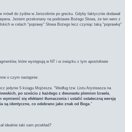
e mówił do żydów w Jerozolimie po grecku. Gdyby faktycznie dodawał
zepana. Jestem przekonany na podstawie Bożego Słowa, że ten wers z
tolskich w celach "poprawy" Słowa Bożego lecz czyniąc taką "poprawkę"
fragmentów, które występują w NT i w związku z tym apostołowie
inne o czym następnie.
cz jedynie 5 ksiągu Mojżesza. "Według tzw. Listu Arysteasza na
owskich, po sześciu z każdego z dwunastu plemion Izraela
,
 wymienić się efektami tłumaczenia i ustalić ostateczną wersję
ia są identyczne, co odebrano jako znak od Boga
."
ł idealnie taki sam przekład?