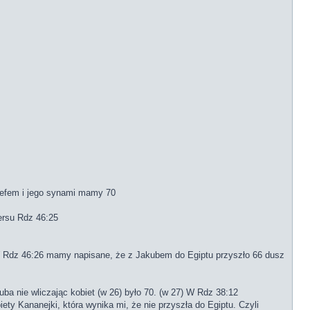
ózefem i jego synami mamy 70
ersu Rdz 46:25
 W Rdz 46:26 mamy napisane, że z Jakubem do Egiptu przyszło 66 dusz
a nie wliczając kobiet (w 26) było 70. (w 27) W Rdz 38:12
ty Kananejki, która wynika mi, że nie przyszła do Egiptu. Czyli