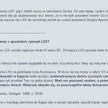
czenia LXX" gdyż mówił rzeczy w natchnieniu Ducha. On sam będąc żydem ni
 powód aby go ukamienować lecz wiemy, że to nie było powodem śmierci Szc
siaj nazywa się LXX nie wcześniej aniżeli po czasie powstania Dziejów Apos
------------------------------------------------
 wraz z apostołami cytowali LXX?
 że LXX została napisana około III wieku BC. Dzisiejsza LXX posiada wiele 
to faktycznie sprawa wyglądała by na dość oczywistą lecz fakty są znacznie 
enia LXX na podstawie Listu Arysteasza. W liście nie ma mowy o całym ST le
eksandrii w Egipcie
miało przybyć
siedemdziesięciu dwóch uczonych żyd
poczęli przekład Tory na grekę (koine).
Mieli oni pracować osobno, a potem
esięciu dniach. Wówczas okazało się, że poszczególne teksty tłumaczen
nts. Stuttgart: 1989, s. 59-60
iu z każdego plemienia do Egiptu aby w ponad naturalny sposób każdy napisa