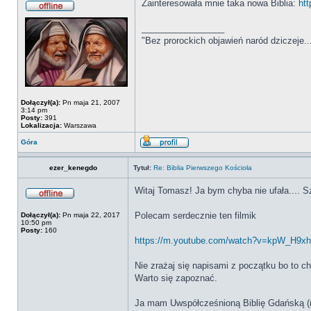
Zainteresowała mnie taka nowa Biblia:
ht
_________________
"Bez prorockich objawień naród dziczeje..
Dołączył(a):
Pn maja 21, 2007
3:14 pm
Posty:
391
Lokalizacja:
Warszawa
Góra
ezer_kenegdo
Tytuł:
Re: Biblia Pierwszego Kościoła
Witaj Tomasz! Ja bym chyba nie ufała.... Sz
Polecam serdecznie ten filmik
Dołączył(a):
Pn maja 22, 2017
10:50 pm
Posty:
160
https://m.youtube.com/watch?v=kpW_H9xh
Nie zrażaj się napisami z początku bo to ch
Warto się zapoznać.
Ja mam Uwspółcześnioną Biblię Gdańską (n