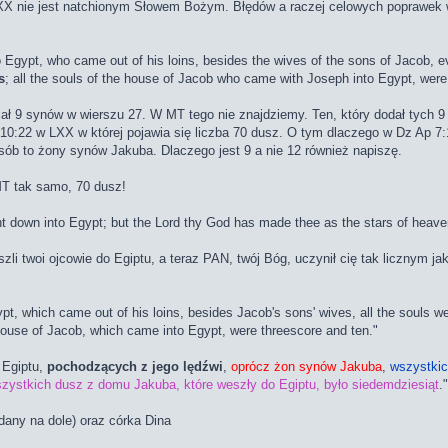
XX nie jest natchionym Słowem Bożym. Błędów a raczej celowych poprawek w
o Egypt, who came out of his loins, besides the wives of the sons of Jacob, e
s
; all the souls of the house of Jacob who came with Joseph into Egypt, were
ał 9 synów w wierszu 27. W MT tego nie znajdziemy. Ten, który dodał tych 9
 10:22 w LXX w której pojawia się liczba 70 dusz. O tym dlaczego w Dz Ap
sób to żony synów Jakuba. Dlaczego jest 9 a nie 12 również napiszę.
MT tak samo, 70 dusz!
t down into Egypt; but the Lord thy God has made thee as the stars of heaven
li twoi ojcowie do Egiptu, a teraz PAN, twój Bóg, uczynił cię tak licznym ja
ypt, which came out of his loins, besides Jacob's sons' wives, all the souls 
 house of Jacob, which came into Egypt, were threescore and ten."
 Egiptu,
pochodzących z jego lędźwi
,
oprócz żon synów Jakuba
,
wszystkic
zystkich dusz z domu Jakuba, które weszły do Egiptu, było siedemdziesiąt
.
any na dole) oraz córka Dina