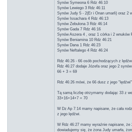
Synów Symeona 6 Rdz 46:10
Synów Lewiego 3 Rdz 46:11
Synów Judy 5 - 2(Er i Onan umarli) oraz 2
Synów Issachara 4 Rdz 46:13
Synów Zebulona 3 Rdz 46:14
Synów Gada 7 Rdz 46:16
Synów Aszera 4 , oraz 1 córka i 2 wnuków 
Synów Beniamina 10 Rdz 46:21
Synów Dana 1 Rdz 46:23
Synów Neftalego 4 Rdz 46:24
Rdz 46:26 - 66 osób pochodzących z lędźw
Rdz 46:27 dodaje Józefa oraz jego 2 synów
66 + 3 = 69
Rdz 46:26 mówi, że 66 dusz z jego "lędźwi
Tą samą liczbę otrzymamy dodając 33 z wer
33+16+14+7 = 70
W Dz Ap 7:14 mamy napisane, że cała rodzi
z jego lędźwi.
W Rdz 46:27 mamy wyraźnie napisane, że 2 
dowiadujemy się, że żona Judy umarła, żona