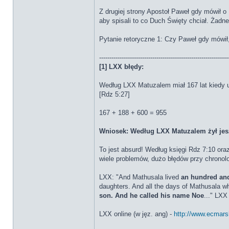
Z drugiej strony Apostoł Paweł gdy mówił o
aby spisali to co Duch Święty chciał. Żadne
Pytanie retoryczne 1: Czy Paweł gdy mówił,
---------------------------------------------------------------
[1] LXX błędy:
Według LXX Matuzalem miał 167 lat kiedy ur
[Rdz 5:27]
167 + 188 + 600 = 955
Wniosek: Według LXX Matuzalem żył jesz
To jest absurd! Według księgi Rdz 7:10 oraz
wiele problemów, dużo błędów przy chronol
LXX: "And Mathusala lived
an hundred and
daughters. And all the days of Mathusala wh
son. And he called his name Noe
..." LXX
LXX online (w jęz. ang) -
http://www.ecmars