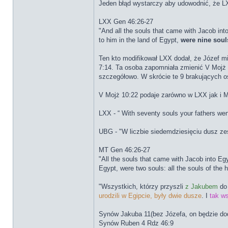
Jeden błąd wystarczy aby udowodnić, że L
LXX Gen 46:26-27
"And all the souls that came with Jacob int
to him in the land of Egypt,
were nine soul
Ten kto modifikował LXX dodał, że Józef mi
7:14. Ta osoba zapomniała zmienić V Mojż
szczegółowo. W skrócie te 9 brakujących o
V Mojż 10:22 podaje zarówno w LXX jak i 
LXX - “ With seventy souls your fathers wen
UBG - "W liczbie siedemdziesięciu dusz zesz
MT Gen 46:26-27
"All the souls that came with Jacob into Eg
Egypt, were two souls: all the souls of the
"Wszystkich, którzy przyszli
z Jakubem
do
urodzili w Egipcie, były dwie dusze
. I
tak ws
Synów Jakuba 11(bez Józefa, on będzie dod
Synów Ruben 4 Rdz 46:9