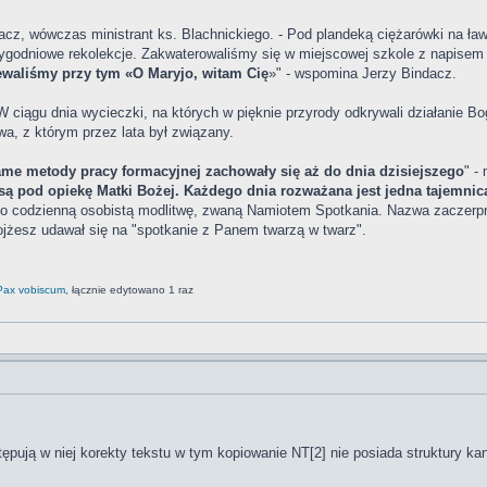
dacz, wówczas ministrant ks. Blachnickiego. - Pod plandeką ciężarówki na ław
ygodniowe rekolekcje. Zakwaterowaliśmy się w miejscowej szkole z napisem
iewaliśmy przy tym «O Maryjo, witam Cię
»" - wspomina Jerzy Bindacz.
ciągu dnia wycieczki, na których w pięknie przyrody odkrywali działanie Bog
, z którym przez lata był związany.
same metody pracy formacyjnej zachowały się aż do dnia dzisiejszego
" -
ą pod opiekę Matki Bożej. Każdego dnia rozważana jest jedna tajemnica
o codzienną osobistą modlitwę, zwaną Namiotem Spotkania. Nazwa zaczerpnię
jżesz udawał się na "spotkanie z Panem twarzą w twarz".
Pax vobiscum
, łącznie edytowano 1 raz
tępują w niej korekty tekstu w tym kopiowanie NT[2] nie posiada struktury ka