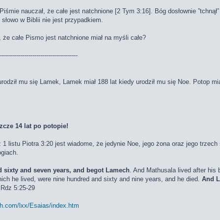
 Piśmie nauczał, że całe jest natchnione [2 Tym 3:16]. Bóg dosłownie ”tchną
 słowo w Biblii nie jest przypadkiem.
 że całe Pismo jest natchnione miał na myśli całe?
----------------------------------------
odził mu się Lamek, Lamek miał 188 lat kiedy urodził mu się Noe. Potop miał
cze 14 lat po potopie!
 1 listu Piotra 3:20 jest wiadome, że jedynie Noe, jego żona oraz jego trzec
ogiach.
 sixty and seven years, and begot Lamech
. And Mathusala lived after hi
ich he lived, were nine hundred and sixty and nine years, and he died.
And L
 Rdz 5:25-29
h.com/lxx/Esaias/index.htm