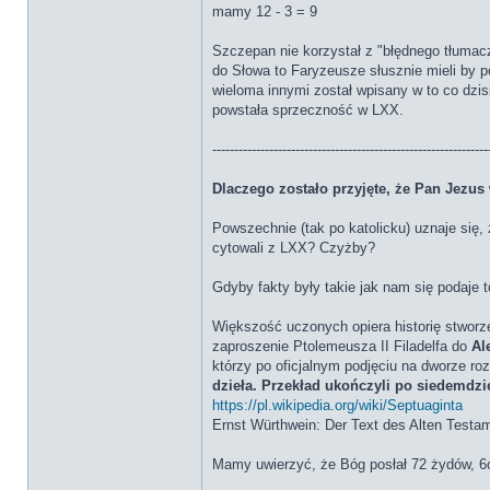
mamy 12 - 3 = 9
Szczepan nie korzystał z "błędnego tłuma
do Słowa to Faryzeusze słusznie mieli by
wieloma innymi został wpisany w to co dzi
powstała sprzeczność w LXX.
---------------------------------------------------------------
Dlaczego zostało przyjęte, że Pan Jezus
Powszechnie (tak po katolicku) uznaje się,
cytowali z LXX? Czyżby?
Gdyby fakty były takie jak nam się podaje 
Większość uczonych opiera historię stworz
zaproszenie Ptolemeusza II Filadelfa do
Al
którzy po oficjalnym podjęciu na dworze roz
dzieła. Przekład ukończyli po siedemdzi
https://pl.wikipedia.org/wiki/Septuaginta
Ernst Würthwein: Der Text des Alten Testame
Mamy uwierzyć, że Bóg posłał 72 żydów, 6c