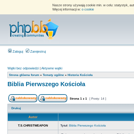
Nasze strony używają cookie min. w celu: statystyk, au
Więcej informacji w:
o cookie
Zaloguj
Zarejestruj
Wątki bez odpowiedzi
|
Aktywne wątki
Strona główna forum
»
Tematy ogólne
»
Historia Kościoła
Biblia Pierwszego Kościoła
Strona
1
z
1
[ Posty: 14 ]
Drukuj
Autor
T.S.CHRISTWEAPON
Tytuł:
Biblia Pierwszego Kościoła