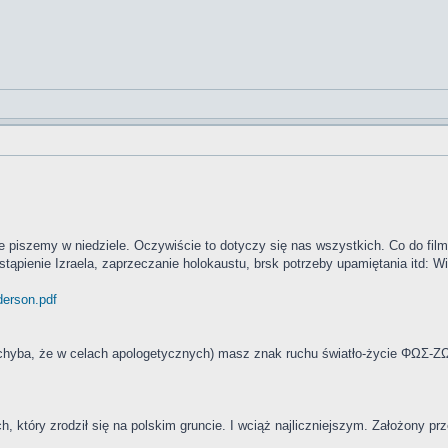
nie piszemy w niedziele. Oczywiście to dotyczy się nas wszystkich. Co do f
stąpienie Izraela, zaprzeczanie holokaustu, brsk potrzeby upamiętania itd: W
derson.pdf
m (chyba, że w celach apologetycznych) masz znak ruchu światło-życie ΦΩΣ-Ζ
h, który zrodził się na polskim gruncie. I wciąż najliczniejszym. Założony pr