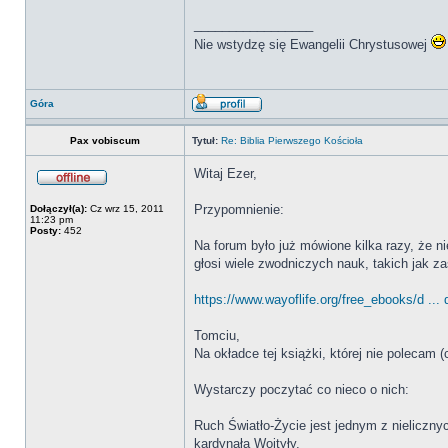
_________________
Nie wstydzę się Ewangelii Chrystusowej
Góra
Pax vobiscum
Tytuł:
Re: Biblia Pierwszego Kościoła
Witaj Ezer,
Przypomnienie:
Dołączył(a):
Cz wrz 15, 2011
11:23 pm
Posty:
452
Na forum było już mówione kilka razy, że 
głosi wiele zwodniczych nauk, takich jak za
https://www.wayoflife.org/free_ebooks/d ... 
Tomciu,
Na okładce tej książki, której nie poleca
Wystarczy poczytać co nieco o nich:
Ruch Światło-Życie jest jednym z nielicznyc
kardynała Wojtyły.