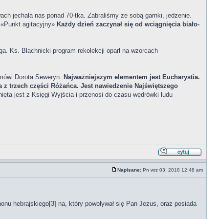
ach jechała nas ponad 70-tka. Zabraliśmy ze sobą garnki, jedzenie.
 «Punkt agitacyjny»
Każdy dzień zaczynał się od wciągnięcia biało-
a. Ks. Blachnicki program rekolekcji oparł na wzorcach
 mówi Dorota Seweryn.
Najważniejszym elementem jest Eucharystia.
 z trzech części Różańca. Jest nawiedzenie Najświętszego
ta jest z Księgi Wyjścia i przenosi do czasu wędrówki ludu
Napisane:
Pn wrz 03, 2018 12:48 am
nonu hebrajskiego[3] na, który powoływał się Pan Jezus, oraz posiada