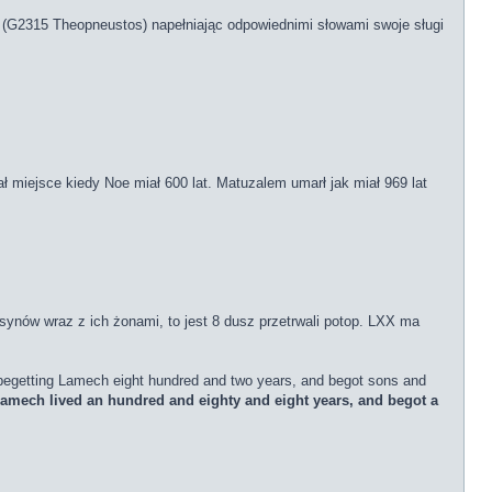
ł” (G2315 Theopneustos) napełniając odpowiednimi słowami swoje sługi
 miejsce kiedy Noe miał 600 lat. Matuzalem umarł jak miał 969 lat
h synów wraz z ich żonami, to jest 8 dusz przetrwali potop. LXX ma
s begetting Lamech eight hundred and two years, and begot sons and
amech lived an hundred and eighty and eight years, and begot a