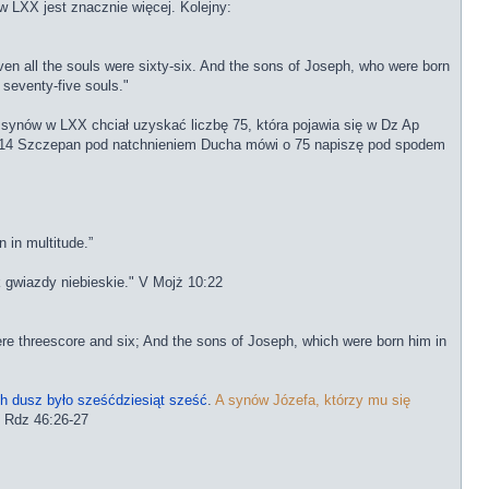
 LXX jest znacznie więcej. Kolejny:
ven all the souls were sixty-six. And the sons of Joseph, who were born
 seventy-five souls."
 synów w LXX chciał uzyskać liczbę 75, która pojawia się w Dz Ap
 7:14 Szczepan pod natchnieniem Ducha mówi o 75 napiszę pod spodem
 in multitude.”
k gwiazdy niebieskie." V Mojż 10:22
were threescore and six; And the sons of Joseph, which were born him in
h dusz było sześćdziesiąt sześć
.
A synów Józefa, którzy mu się
" Rdz 46:26-27