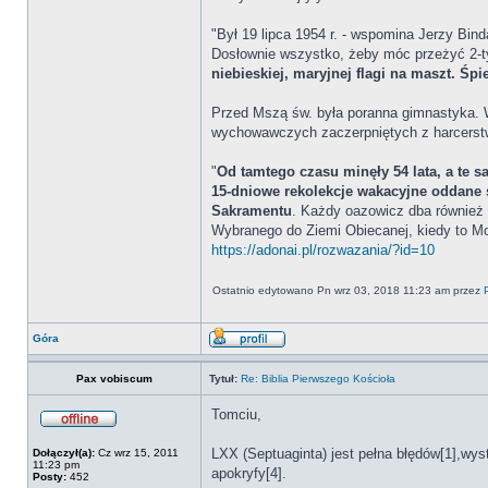
"Był 19 lipca 1954 r. - wspomina Jerzy Bin
Dosłownie wszystko, żeby móc przeżyć 2-t
niebieskiej, maryjnej flagi na maszt. Śp
Przed Mszą św. była poranna gimnastyka. W 
wychowawczych zaczerpniętych z harcerstwa
"
Od tamtego czasu minęły 54 lata, a te 
15-dniowe rekolekcje wakacyjne oddane s
Sakramentu
. Każdy oazowicz dba również 
Wybranego do Ziemi Obiecanej, kiedy to Mo
https://adonai.pl/rozwazania/?id=10
Ostatnio edytowano Pn wrz 03, 2018 11:23 am przez
Góra
Pax vobiscum
Tytuł:
Re: Biblia Pierwszego Kościoła
Tomciu,
LXX (Septuaginta) jest pełna błędów[1],wys
Dołączył(a):
Cz wrz 15, 2011
11:23 pm
apokryfy[4].
Posty:
452