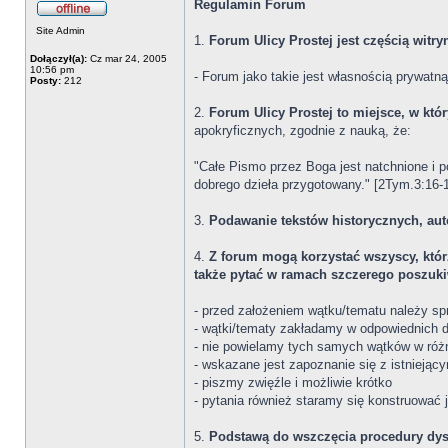
Regulamin Forum
Site Admin
1.
Forum Ulicy Prostej jest częścią witr
Dołączył(a):
Cz mar 24, 2005
10:56 pm
- Forum jako takie jest własnością prywatn
Posty:
212
2.
Forum Ulicy Prostej to miejsce, w kt
apokryficznych, zgodnie z nauką, że:
"Całe Pismo przez Boga jest natchnione i 
dobrego dzieła przygotowany." [2Tym.3:16-
3.
Podawanie tekstów historycznych, au
4.
Z forum mogą korzystać wszyscy, któr
także pytać w ramach szczerego poszuk
- przed założeniem wątku/tematu należy spr
- wątki/tematy zakładamy w odpowiednich d
- nie powielamy tych samych wątków w róż
- wskazane jest zapoznanie się z istniejąc
- piszmy zwięźle i możliwie krótko
- pytania również staramy się konstruować
5.
Podstawą do wszczęcia procedury dysc