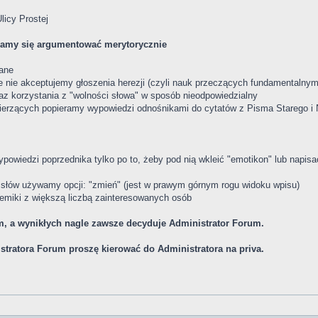
licy Prostej
aramy się argumentować merytorycznie
wane
e nie akceptujemy głoszenia herezji (czyli nauk przeczących fundamentalnym
az korzystania z "wolności słowa" w sposób nieodpowiedzialny
ierzących popieramy wypowiedzi odnośnikami do cytatów z Pisma Starego 
 wypowiedzi poprzednika tylko po to, żeby pod nią wkleić "emotikon" lub napisa
u słów używamy opcji: "zmień" (jest w prawym górnym rogu widoku wpisu)
olemiki z większą liczbą zainteresowanych osób
, a wynikłych nagle zawsze decyduje Administrator Forum.
stratora Forum proszę kierować do Administratora na priva.