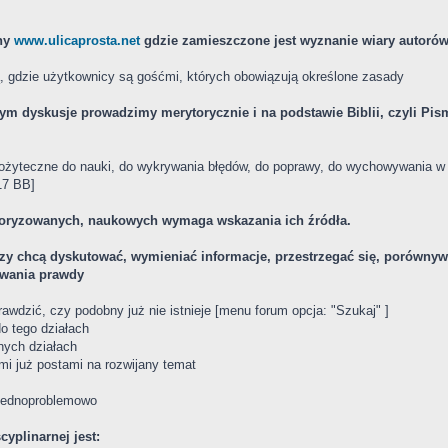
yny
www.ulicaprosta.net
gdzie zamieszczone jest wyznanie wiary autoró
ą, gdzie użytkownicy są gośćmi, których obowiązują określone zasady
órym dyskusje prowadzimy merytorycznie i na podstawie Biblii, czyli P
pożyteczne do nauki, do wykrywania błędów, do poprawy, do wychowywania w 
17 BB]
toryzowanych, naukowych wymaga wskazania ich źródła.
zy chcą dyskutować, wymieniać informacje, przestrzegać się, porównywa
iwania prawdy
awdzić, czy podobny już nie istnieje [menu forum opcja: "Szukaj" ]
o tego działach
nych działach
ymi już postami na rozwijany temat
 jednoproblemowo
yplinarnej jest: