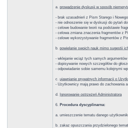
a.
prowadzenie dyskusji w sposób niemeryt
- brak uzasadnień z Pism Starego i Noweg
- nie odnoszenie się w dyskusji do pytań d
- celowe budowanie teorii na podstawie fr
- celowa zmiana znaczenia fragmentów z P
- celowe wykorzystywanie fragmentów z Pism
b.
powielanie swoich nauk mimo sugestii ich 
- wklejanie wciąż tych samych argumentów do
- dopisywanie nowych szczegółów do głoszony
- odpowiadanie sobie samemu kolejnymi wpis
c.
ujawnianie prywatnych informacji o Uzyt
- Uzytkownicy mają prawo do zachowania an
d.
Ignorowanie ostrzeżeń Administratora
6.
Procedura dyscyplinarna:
a. umieszczenie tematu danego użytkowni
b. zakaz opuszczania przydzielonego tema