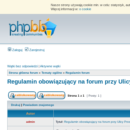
Nasze strony używają cookie min. w celu: statystyk, au
Więcej informacji w:
o cookie
Zaloguj
Zarejestruj
Wątki bez odpowiedzi
|
Aktywne wątki
Strona główna forum
»
Tematy ogólne
»
Regulamin forum
Regulamin obowiązujący na forum przy Ulic
Strona
1
z
1
[ Posty: 1 ]
Drukuj
|
Powiadom znajomego
Autor
admin
Tytuł:
Regulamin obowiązujący na forum przy Ulicy Pros