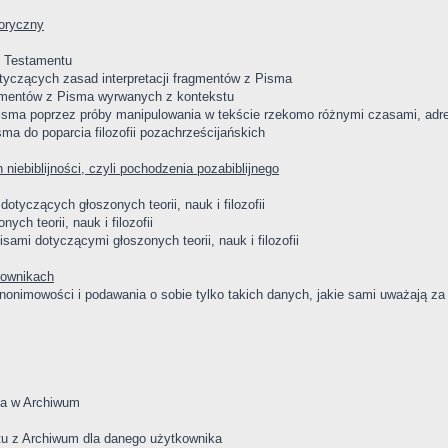
oryczny
o Testamentu
otyczących zasad interpretacji fragmentów z Pisma
agmentów z Pisma wyrwanych z kontekstu
isma poprzez próby manipulowania w tekście rzekomo różnymi czasami, adr
a do poparcia filozofii pozachrześcijańskich
niebiblijności, czyli pochodzenia pozabiblijnego
tyczących głoszonych teorii, nauk i filozofii
ch teorii, nauk i filozofii
ami dotyczącymi głoszonych teorii, nauk i filozofii
kownikach
onimowości i podawania o sobie tylko takich danych, jakie sami uważają z
ka w Archiwum
tu z Archiwum dla danego użytkownika