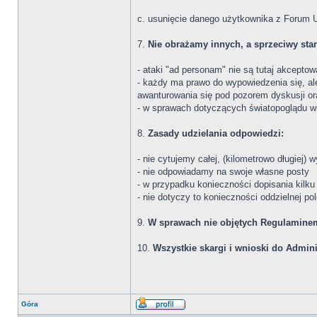
c. usunięcie danego użytkownika z Forum U
7.
Nie obrażamy innych, a sprzeciwy st
- ataki "ad personam" nie są tutaj akcepto
- każdy ma prawo do wypowiedzenia się, al
awanturowania się pod pozorem dyskusji or
- w sprawach dotyczących światopoglądu w
8.
Zasady udzielania odpowiedzi:
- nie cytujemy całej, (kilometrowo długiej)
- nie odpowiadamy na swoje własne posty
- w przypadku konieczności dopisania kilk
- nie dotyczy to konieczności oddzielnej p
9.
W sprawach nie objętych Regulaminem
10.
Wszystkie skargi i wnioski do Admini
Góra