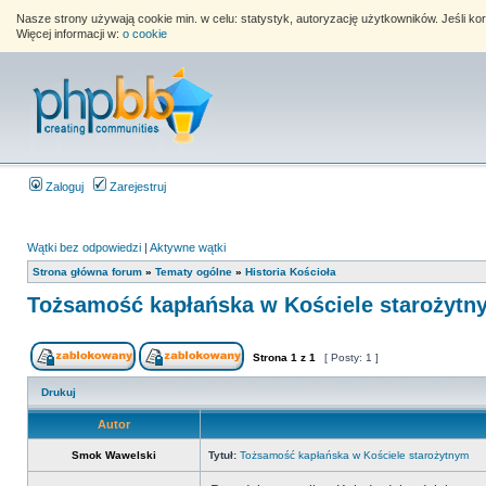
Nasze strony używają cookie min. w celu: statystyk, autoryzację użytkowników. Jeśli k
Więcej informacji w:
o cookie
Zaloguj
Zarejestruj
Wątki bez odpowiedzi
|
Aktywne wątki
Strona główna forum
»
Tematy ogólne
»
Historia Kościoła
Tożsamość kapłańska w Kościele starożytn
Strona
1
z
1
[ Posty: 1 ]
Drukuj
Autor
Smok Wawelski
Tytuł:
Tożsamość kapłańska w Kościele starożytnym