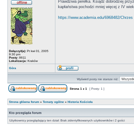
Prawdziwa perełka. Ksiądz dobrodziej przyzn
kapłaństwa pochodzi mniej więcej z IV wiek
https://www.academia.edu/6968482/Chrzes 
Dołączył(a):
Pt kwi 01, 2005
9:30 pm
Posty:
8611
Lokalizacja:
Kraków
Góra
Wyświetl posty nie starsze niż:
Strona
1
z
1
[ Posty: 1 ]
Strona główna forum
»
Tematy ogólne
»
Historia Kościoła
Kto przegląda forum
Użytkownicy przeglądający ten dział: Brak zidentyfikowanych użytkowników i 2 gości