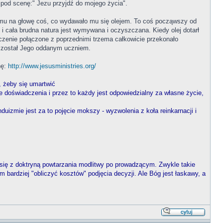
i pod scenę:" Jezu przyjdź do mojego życia".
a mu na głowę coś, co wydawało mu się olejem. To coś począwszy od
 i cała brudna natura jest wymywana i oczyszczana. Kiedy olej dotarł
adczenie połączone z poprzednimi trzema całkowicie przekonało
 został Jego oddanym uczniem.
nę:
http://www.jesusministries.org/
h, żeby się umartwić
łe doświadczenia i przez to każdy jest odpowiedzialny za własne życie,
duizmie jest za to pojęcie mokszy - wyzwolenia z koła reinkarnacji i
 się z doktryną powtarzania modlitwy po prowadzącym. Zwykle takie
m bardziej "obliczyć kosztów" podjęcia decyzji. Ale Bóg jest łaskawy, a