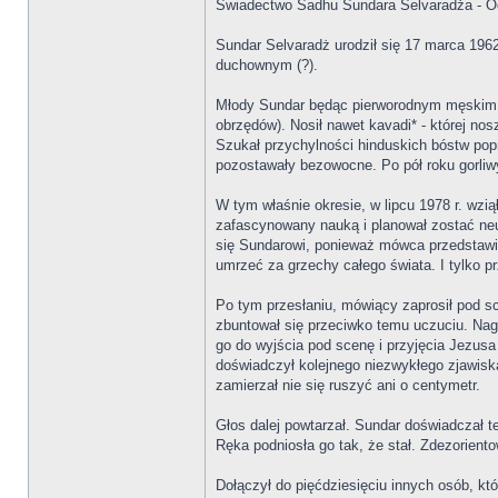
Świadectwo Sadhu Sundara Selvaradża - O
Sundar Selvaradż urodził się 17 marca 1962 
duchownym (?).
Młody Sundar będąc pierworodnym męskim po
obrzędów). Nosił nawet kavadi* - której nosz
Szukał przychylności hinduskich bóstw poprz
pozostawały bezowocne. Po pół roku gorliwy
W tym właśnie okresie, w lipcu 1978 r. wz
zafascynowany nauką i planował zostać neu
się Sundarowi, ponieważ mówca przedstawił 
umrzeć za grzechy całego świata. I tylko 
Po tym przesłaniu, mówiący zaprosił pod s
zbuntował się przeciwko temu uczuciu. Nag
go do wyjścia pod scenę i przyjęcia Jezusa 
doświadczył kolejnego niezwykłego zjawiska:
zamierzał nie się ruszyć ani o centymetr.
Głos dalej powtarzał. Sundar doświadczał 
Ręka podniosła go tak, że stał. Zdezoriento
Dołączył do pięćdziesięciu innych osób, kt