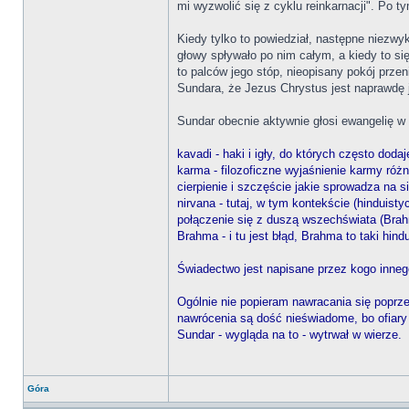
mi wyzwolić się z cyklu reinkarnacji". Po 
Kiedy tylko to powiedział, następne niezw
głowy spływało po nim całym, a kiedy to si
to palców jego stóp, nieopisany pokój prze
Sundara, że Jezus Chrystus jest naprawdę
Sundar obecnie aktywnie głosi ewangelię w 
kavadi - haki i igły, do których często doda
karma - filozoficzne wyjaśnienie karmy róż
cierpienie i szczęście jakie sprowadza na si
nirvana - tutaj, w tym kontekście (hinduist
połączenie się z duszą wszechświata (Br
Brahma - i tu jest błąd, Brahma to taki h
Świadectwo jest napisane przez kogo innego
Ogólnie nie popieram nawracania się poprze
nawrócenia są dość nieświadome, bo ofiary t
Sundar - wygląda na to - wytrwał w wierze.
Góra