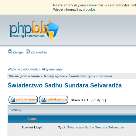
Nasze strony używają cookie min. w celu: statystyk, au
Więcej informacji w:
o cookie
Zaloguj
Zarejestruj
Wątki bez odpowiedzi
|
Aktywne wątki
Strona główna forum
»
Tematy ogólne
»
Świadectwa życia z Jezusem
Świadectwo Sadhu Sundara Selvaradża
Strona
1
z
1
[ Posty: 1 ]
Drukuj
Autor
Scarlett Lloyd
Tytuł:
Świadectwo Sadhu Sundara Selvaradża