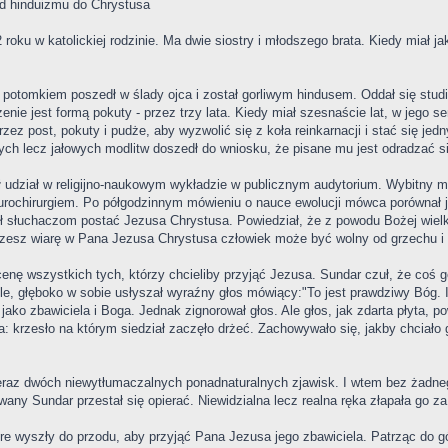
d hinduizmu do Chrystusa
roku w katolickiej rodzinie. Ma dwie siostry i młodszego brata. Kiedy miał jak
tomkiem poszedł w ślady ojca i został gorliwym hindusem. Oddał się studio
enie jest formą pokuty - przez trzy lata. Kiedy miał szesnaście lat, w jego ser
ez post, pokuty i pudże, aby wyzwolić się z koła reinkarnacji i stać się je
ch lecz jałowych modlitw doszedł do wniosku, że pisane mu jest odradzać si
iął udział w religijno-naukowym wykładzie w publicznym audytorium. Wybitny
rochirurgiem. Po półgodzinnym mówieniu o nauce ewolucji mówca porównał ją
słuchaczom postać Jezusa Chrystusa. Powiedział, że z powodu Bożej wielkiej
przesz wiarę w Pana Jezusa Chrystusa człowiek może być wolny od grzechu i 
cenę wszystkich tych, którzy chcieliby przyjąć Jezusa. Sundar czuł, że coś
le, głęboko w sobie usłyszał wyraźny głos mówiący:"To jest prawdziwy Bóg.
jako zbawiciela i Boga. Jednak zignorował głos. Ale głos, jak zdarta płyta, p
 krzesło na którym siedział zaczęło drżeć. Zachowywało się, jakby chciało g
teraz dwóch niewytłumaczalnych ponadnaturalnych zjawisk. I wtem bez żadne
wany Sundar przestał się opierać. Niewidzialna lecz realna ręka złapała go z
óre wyszły do przodu, aby przyjąć Pana Jezusa jego zbawiciela. Patrząc do 