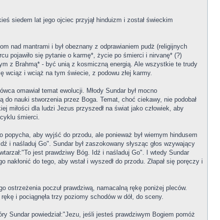
ieś siedem lat jego ojciec przyjął hinduizm i został świeckim
m nad mantrami i był obeznany z odprawianiem pudż (religijnych
cu pojawiło się pytanie o karmę*, życie po śmierci i nirvanę* (?)
dnym z Brahmą* - być unią z kosmiczną energią. Ale wszystkie te trudy
ę wciąz i wciąż na tym świecie, z podowu złej karmy.
 mówca omawiał temat ewolucji. Młody Sundar był mocno
 do nauki stworzenia przez Boga. Temat, choć ciekawy, nie podobał
 miłości dla ludzi Jezus przyszedł na świat jako człowiek, aby
cyklu śmierci.
 go popycha, aby wyjść do przodu, ale ponieważ był wiernym hindusem
 Idź i naśladuj Go". Sundar był zaszokowany słysząc głos wzywający
owtarzał:"To jest prawdziwy Bóg. Idź i naśladuj Go". I wtedy Sundar
o nakłonić do tego, aby wstał i wyszedł do przodu. Złapał się poręczy i
go ostrzeżenia poczuł prawdziwą, namacalną rękę poniżej pleców.
a rękę i pociągnęła trzy poziomy schodów w dół, do sceny.
góry Sundar powiedział:"Jezu, jeśli jesteś prawdziwym Bogiem pomóż