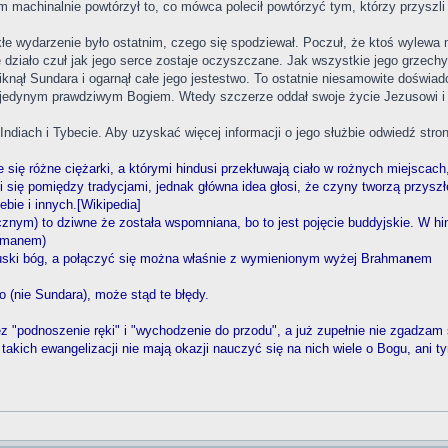
tym machinalnie powtórzył to, co mówca polecił powtórzyć tym, którzy przyszl
ykłe wydarzenie było ostatnim, czego się spodziewał. Poczuł, że ktoś wylew
ę działo czuł jak jego serce zostaje oczyszczane. Jak wszystkie jego grzechy
niknął Sundara i ogarnął całe jego jestestwo. To ostatnie niesamowite doświ
 jedynym prawdziwym Bogiem. Wtedy szczerze oddał swoje życie Jezusowi i
Indiach i Tybecie. Aby uzyskać więcej informacji o jego służbie odwiedź stro
je się różne ciężarki, a którymi hindusi przekłuwają ciało w rożnych miejscac
ni się pomiędzy tradycjami, jednak główna idea głosi, że czyny tworzą przysz
ebie i innych.[Wikipedia]
ycznym) to dziwne że została wspomniana, bo to jest pojęcie buddyjskie. W hin
ahmanem)
induski bóg, a połączyć się można właśnie z wymienionym wyżej Brahma
n
em
 (nie Sundara), może stąd te błędy.
z "podnoszenie ręki" i "wychodzenie do przodu", a już zupełnie nie zgadzam
akich ewangelizacji nie mają okazji nauczyć się na nich wiele o Bogu, ani ty