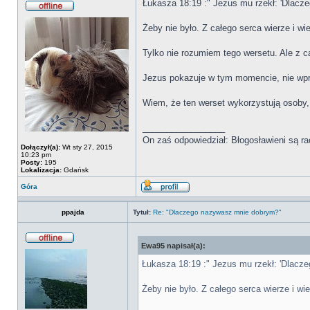
Łukasza 18:19 :" Jezus mu rzekł: 'Dlacz
Żeby nie było. Z całego serca wierze i w
Tylko nie rozumiem tego wersetu. Ale z c
Jezus pokazuje w tym momencie, nie wpr
Wiem, że ten werset wykorzystują osoby
_________________
On zaś odpowiedział: Błogosławieni są ra
Dołączył(a):
Wt sty 27, 2015
10:23 pm
Posty:
195
Lokalizacja:
Gdańsk
Góra
ppajda
Tytuł:
Re: "Dlaczego nazywasz mnie dobrym?"
Ewa95 napisał(a):
Łukasza 18:19 :" Jezus mu rzekł: 'Dlacz
Żeby nie było. Z całego serca wierze i w