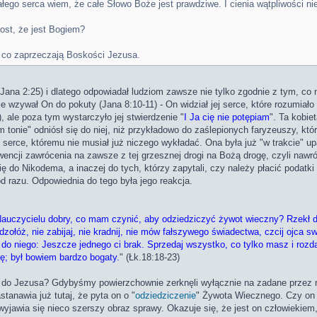
ałego serca wiem, że całe Słowo Boże jest prawdziwe. I cienia wątpliwości n
ost, że jest Bogiem?
 co zaprzeczają Boskości Jezusa.
Jana 2:25) i dlatego odpowiadał ludziom zawsze nie tylko zgodnie z tym, co m
e wzywał On do pokuty (Jana 8:10-11) - On widział jej serce, które rozumiał
), ale poza tym wystarczyło jej stwierdzenie "
I Ja cię nie potępiam
". Ta kobie
 tonie" odniósł się do niej, niż przykładowo do zaślepionych faryzeuszy, kt
j serce, któremu nie musiał już niczego wykładać. Ona była już "w trakcie" u
wencji zawrócenia na zawsze z tej grzesznej drogi na Bożą drogę, czyli nawró
się do Nikodema, a inaczej do tych, którzy zapytali, czy należy płacić poda
od razu. Odpowiednia do tego była jego reakcja.
 Nauczycielu dobry, co mam czynić, aby odziedziczyć żywot wieczny? Rzekł d
dzołóż, nie zabijaj, nie kradnij, nie mów fałszywego świadectwa, czcij ojca 
 do niego: Jeszcze jednego ci brak. Sprzedaj wszystko, co tylko masz i rozda
ę; był bowiem bardzo bogaty.
" (Łk.18:18-23)
ł do Jezusa? Gdybyśmy powierzchownie zerknęli wyłącznie na zadane przez n
tanawia już tutaj, że pyta on o "
odziedziczenie
" Żywota Wiecznego. Czy on 
wyjawia się nieco szerszy obraz sprawy. Okazuje się, że jest on człowiekiem,