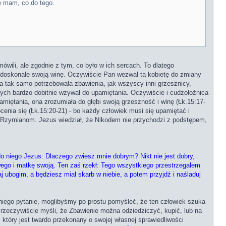
ie mam, co do tego.
ówili, ale zgodnie z tym, co było w ich sercach. To dlatego
o doskonale swoją winę. Oczywiście Pan wezwał tą kobietę do zmiany
ta tak samo potrzebowała zbawienia, jak wszyscy inni grzesznicy,
órych bardzo dobitnie wzywał do upamiętania. Oczywiście i cudzołożnica
pamiętania, ona zrozumiała do głębi swoją grzeszność i winę (Łk.15:17-
cenia się (Łk.15:20-21) - bo każdy człowiek musi się upamiętać i
tki Rzymianom. Jezus wiedział, że Nikodem nie przychodzi z podstępem,
o niego Jezus: Dlaczego zwiesz mnie dobrym? Nikt nie jest dobry,
swego i matkę swoją. Ten zaś rzekł: Tego wszystkiego przestrzegałem
j ubogim, a będziesz miał skarb w niebie, a potem przyjdź i naśladuj
iego pytanie, moglibyśmy po prostu pomyśleć, że ten człowiek szuka
rzeczywiście myśli, że Zbawienie można odziedziczyć, kupić, lub na
 który jest twardo przekonany o swojej własnej sprawiedliwości