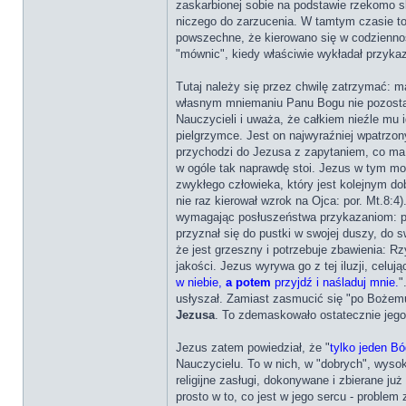
zaskarbionej sobie na podstawie rzekomo s
niczego do zarzucenia. W tamtym czasie to 
powszechne, że kierowano się w codziennośc
"mównic", kiedy właściwie wykładał przykaz
Tutaj należy się przez chwilę zatrzymać: m
własnym mniemaniu Panu Bogu nie pozostaje 
Nauczycieli i uważa, że całkiem nieźle mu 
pielgrzymce. Jest on najwyraźniej wpatrzon
przychodzi do Jezusa z zapytaniem, co ma 
w ogóle tak naprawdę stoi. Jezus w tym m
zwykłego człowieka, który jest kolejnym d
nie raz kierował wzrok na Ojca: por. Mt.8:4
wymagając posłuszeństwa przykazaniom: p
przyznał się do pustki w swojej duszy, do 
że jest grzeszny i potrzebuje zbawienia: R
jakości. Jezus wyrywa go z tej iluzji, celu
w niebie,
a potem
przyjdź i naśladuj mnie.
"
usłyszał. Zamiast zasmucić się "po Bożemu
Jezusa
. To zdemaskowało ostatecznie jego
Jezus zatem powiedział, że "
tylko jeden Bó
Nauczycielu. To w nich, w "dobrych", wyso
religijne zasługi, dokonywane i zbierane ju
prosto w to, co jest w jego sercu - proble