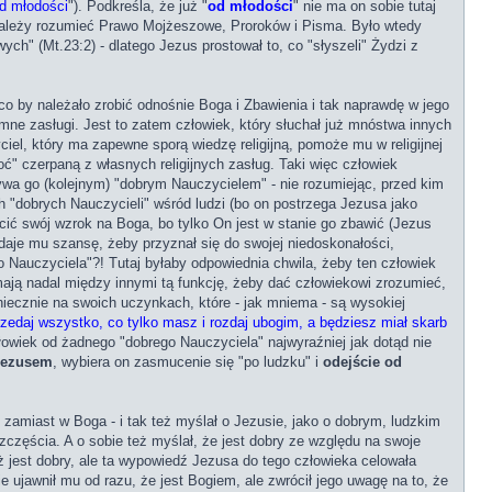
d młodości
"). Podkreśla, że już "
od młodości
" nie ma on sobie tutaj
k należy rozumieć Prawo Mojżeszowe, Proroków i Pisma. Było wtedy
h" (Mt.23:2) - dlatego Jezus prostował to, co "słyszeli" Żydzi z
co by należało zrobić odnośnie Boga i Zbawienia i tak naprawdę w jego
mne zasługi. Jest to zatem człowiek, który słuchał już mnóstwa innych
iel, który ma zapewne sporą wiedzę religijną, pomoże mu w religijnej
ć" czerpaną z własnych religijnych zasług. Taki więc człowiek
ywa go (kolejnym) "dobrym Nauczycielem" - nie rozumiejąc, przed kim
"dobrych Nauczycieli" wśród ludzi (bo on postrzega Jezusa jako
ić swój wzrok na Boga, bo tylko On jest w stanie go zbawić (Jezus
 daje mu szansę, żeby przyznał się do swojej niedoskonałości,
o Nauczyciela"?! Tutaj byłaby odpowiednia chwila, żeby ten człowiek
 mają nadal między innymi tą funkcję, żeby dać człowiekowi zrozumieć,
niecznie na swoich uczynkach, które - jak mniema - są wysokiej
zedaj wszystko, co tylko masz i rozdaj ubogim, a będziesz miał skarb
łowiek od żadnego "dobrego Nauczyciela" najwyraźniej jak dotąd nie
Jezusem
, wybiera on zasmucenie się "po ludzku" i
odejście od
, zamiast w Boga - i tak też myślał o Jezusie, jako o dobrym, ludzkim
zęścia. A o sobie też myślał, że jest dobry ze względu na swoje
ż jest dobry, ale ta wypowiedź Jezusa do tego człowieka celowała
 ujawnił mu od razu, że jest Bogiem, ale zwrócił jego uwagę na to, że