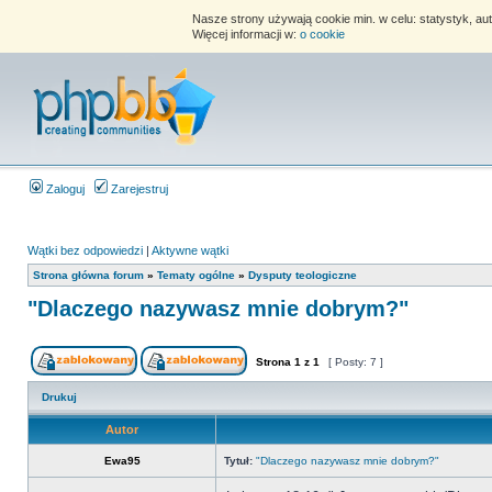
Nasze strony używają cookie min. w celu: statystyk, au
Więcej informacji w:
o cookie
Zaloguj
Zarejestruj
Wątki bez odpowiedzi
|
Aktywne wątki
Strona główna forum
»
Tematy ogólne
»
Dysputy teologiczne
"Dlaczego nazywasz mnie dobrym?"
Strona
1
z
1
[ Posty: 7 ]
Drukuj
Autor
Ewa95
Tytuł:
"Dlaczego nazywasz mnie dobrym?"