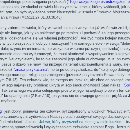
krupulatnego przestrzegania przykazań ("
Tego wszystkiego przestrzegałem o
oznaczało, że słuchał on wielu Nauczycieli w Izraelu, którzy wykładali, ja
i tym, co było wykładane przez Nauczycieli w Izraelu z "mównic Mojżeszowyc
ania Prawa (Mt.5:21,27,31,33,38,43).
amy zatem człowieka, który w swoich oczach wszystko już właściwie zrobił, 
nic innego, jak tylko poklepać go po ramieniu i pochwalić za jego przeogro
idzie "doskonalenie się we własnej pobożności". Ale być może kolejny nauczyc
y w tych wszystkich "dobrych nauczycieli" i w samego siebie - w swoją "dobro
dalej czynić (w mniemaniu, ze wszystko w sumie już czyni, co trzeba) i naz
omencie chce mu wytłumaczyć, że musi skończyć z wypatrywaniem kolejnych 
obrym Nauczycielem), bo to nie zaspokoi jego głodu duchowego. Musi on zwróc
). Jezus o dziwo nie mówi mu niczego na temat usprawiedliwienia z wiary, ale
rzecież "
znasz przykazania
", no to po co przychodzisz do "kolejnego dobreg
swojego marnego, religijnego zabiegania (przecież przykazania Prawa miały i
zym.7:8-13). Ten człowiek wie, że czegoś mu brakuje, ale chce on polegać ko
jąc w jego największy problem: ukryta w jego sercu chciwość! Stąd nakaz: "
Spr
. Tak żelaznego warunku celującego prosto w jego największy problem ten cz
" ku upamiętaniu (2.Kor.7:10), przyznać się do swojego grzechu i
pójść za 
 myślenie.
g
" jest dobry, ponieważ ten człowiek był zapatrzony w ludzkich "Nauczycieli"
ko szanowanych, żydowskich Nauczycielach upatrywał swojego duchowego szc
ż "od młodości". Jezus -
Jahwe, który przyszedł na ziemię w ciele ludzkim
- te
m z własną sprawiedliwością i wywyższaniem człowieka zamiast Boga. Jezus nie