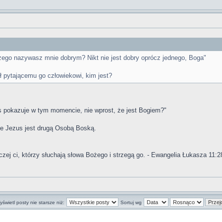
czego nazywasz mnie dobrym? Nikt nie jest dobry oprócz jednego, Boga"
ł pytającemu go człowiekowi, kim jest?
s pokazuje w tym momencie, nie wprost, że jest Bogiem?"
że Jezus jest drugą Osobą Boską.
czej ci, którzy słuchają słowa Bożego i strzegą go. - Ewangelia Łukasza 11:2
świetl posty nie starsze niż:
Sortuj wg