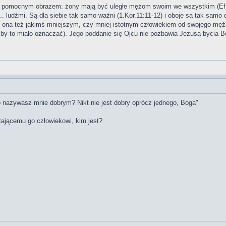
 pomocnym obrazem: żony mają być uległe mężom swoim we wszystkim (Ef.5:2
.. ludźmi. Są dla siebie tak samo ważni (1.Kor.11:11-12) i oboje są tak sa
st ona też jakimś mniejszym, czy mniej istotnym człowiekiem od swojego męża
 by to miało oznaczać). Jego poddanie się Ojcu nie pozbawia Jezusa bycia 
o nazywasz mnie dobrym? Nikt nie jest dobry oprócz jednego, Boga"
tającemu go człowiekowi, kim jest?