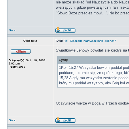
nie może skakać "od Nauczyciela do Nauczy
wierzących, gdzie powstają liczni fani niek
"Słowo Boże przecież mówi...". No bo prze
Góra
Owieczka
Tytuł:
Re: "Dlaczego nazywasz mnie dobrym?"
Świadkowie Jehowy powołali się kiedyś na 
Cytuj:
Dołączył(a):
Śr lip 16, 2008
2:02 pm
Posty:
1952
1Kor. 15,27 Wszystko bowiem poddał pod
poddane, rozumie się, że oprócz tego, kt
15,28 A gdy mu wszystko zostanie podda
który mu poddał wszystko, aby Bóg był 
Oczywiście wierzę w Boga w Trzech osobach
Góra