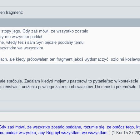
ten fragment:
 stopy jego. Gdy zaś mówi, że wszystko zostało
óry mu wszystko poddał.
ne, wtedy też i sam Syn będzie poddany temu,
wszystkim we wszystkim
ch, ale kiedy próbowałam ten fragment jakoś wytłumaczyć, szło mi koślawo
le spróbuję. Zadałam kiedyś mojemu pastorowi to pytanie(też w kontekście Ś
łuszeństwie i uniżeniu pewnego zakresu obowiązków. Do mnie to przemówiło. 
dy zaś mówi, że wszystko zostało poddane, rozumie się, że oprócz tego, k
 mu poddał wszystko, aby Bóg był wszystkim we wszystkim.
" (1.Kor.15:27-28