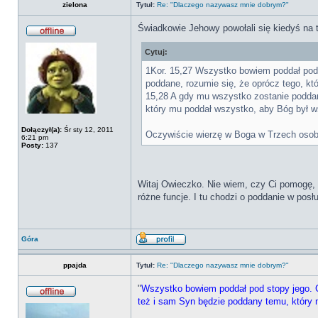
zielona
Tytuł:
Re: "Dlaczego nazywasz mnie dobrym?"
Świadkowie Jehowy powołali się kiedyś na 
Cytuj:
1Kor. 15,27 Wszystko bowiem poddał pod
poddane, rozumie się, że oprócz tego, kt
15,28 A gdy mu wszystko zostanie podda
który mu poddał wszystko, aby Bóg był 
Dołączył(a):
Śr sty 12, 2011
Oczywiście wierzę w Boga w Trzech osoba
6:21 pm
Posty:
137
Witaj Owieczko. Nie wiem, czy Ci pomogę, a
różne funcje. I tu chodzi o poddanie w pos
Góra
ppajda
Tytuł:
Re: "Dlaczego nazywasz mnie dobrym?"
"
Wszystko bowiem poddał pod stopy jego. G
też i sam Syn będzie poddany temu, który