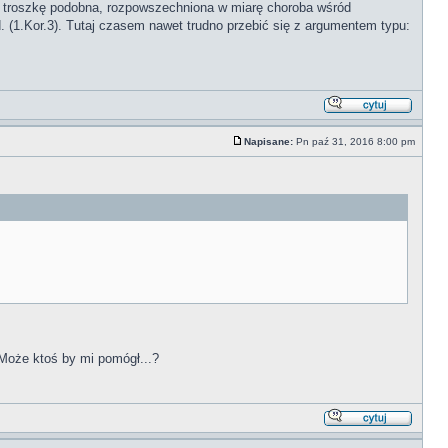
je troszkę podobna, rozpowszechniona w miarę choroba wśród
td. (1.Kor.3). Tutaj czasem nawet trudno przebić się z argumentem typu:
Napisane:
Pn paź 31, 2016 8:00 pm
Może ktoś by mi pomógł...?