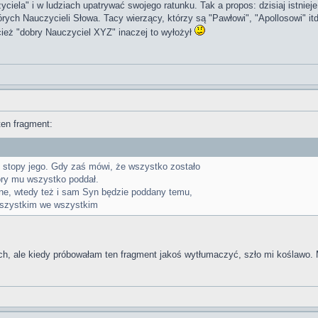
ciela" i w ludziach upatrywać swojego ratunku. Tak a propos: dzisiaj istnie
tórych Nauczycieli Słowa. Tacy wierzący, którzy są "Pawłowi", "Apollosowi" i
cież "dobry Nauczyciel XYZ" inaczej to wyłożył
ten fragment:
 stopy jego. Gdy zaś mówi, że wszystko zostało
óry mu wszystko poddał.
ne, wtedy też i sam Syn będzie poddany temu,
wszystkim we wszystkim
, ale kiedy próbowałam ten fragment jakoś wytłumaczyć, szło mi koślawo. 