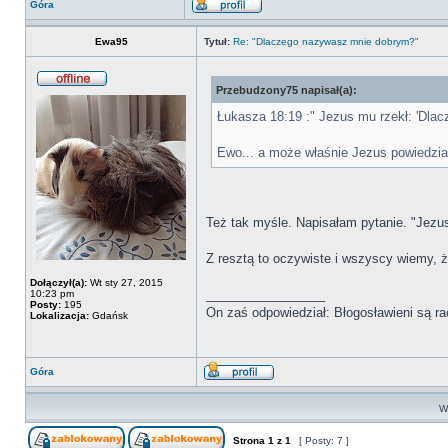
Góra
Ewa95
Tytuł:
Re: "Dlaczego nazywasz mnie dobrym?"
Przebudzony75 napisał(a):
Łukasza 18:19 :" Jezus mu rzekł: 'Dla
Ewo... a może właśnie Jezus powiedzia
Też tak myśle. Napisałam pytanie. "Jezu
Z resztą to oczywiste i wszyscy wiemy, 
Dołączył(a):
Wt sty 27, 2015
_________________
10:23 pm
Posty:
195
On zaś odpowiedział: Błogosławieni są ra
Lokalizacja:
Gdańsk
Góra
Wy
Strona
1
z
1
[ Posty: 7 ]