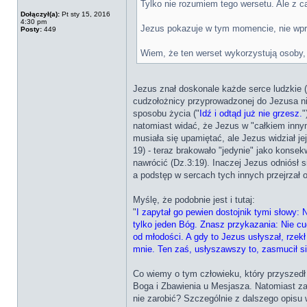
Tylko nie rozumiem tego wersetu. Ale z c
Dołączył(a):
Pt sty 15, 2016
4:30 pm
Jezus pokazuje w tym momencie, nie wpr
Posty:
449
Wiem, że ten werset wykorzystują osoby,
Jezus znał doskonale każde serce ludzkie (
cudzołożnicy przyprowadzonej do Jezusa ni
sposobu życia ("
Idź i odtąd już nie grzesz.
"
natomiast widać, że Jezus w "całkiem innym
musiała się upamiętać, ale Jezus widział je
19) - teraz brakowało "jedynie" jako konsek
nawrócić (Dz.3:19). Inaczej Jezus odniósł 
a podstęp w sercach tych innych przejrzał 
Myślę, że podobnie jest i tutaj:
"
I zapytał go pewien dostojnik tymi słowy:
tylko jeden Bóg. Znasz przykazania: Nie cu
od młodości. A gdy to Jezus usłyszał, rzekł
mnie. Ten zaś, usłyszawszy to, zasmucił si
Co wiemy o tym człowieku, który przyszed
Boga i Zbawienia u Mesjasza. Natomiast zas
nie zarobić? Szczególnie z dalszego opisu 