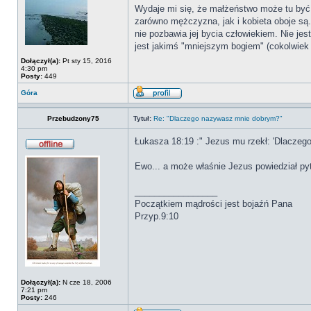
Wydaje mi się, że małżeństwo może tu być
zarówno mężczyzna, jak i kobieta oboje są.
nie pozbawia jej bycia człowiekiem. Nie je
jest jakimś "mniejszym bogiem" (cokolwiek
Dołączył(a):
Pt sty 15, 2016
4:30 pm
Posty:
449
Góra
Przebudzony75
Tytuł:
Re: "Dlaczego nazywasz mnie dobrym?"
Łukasza 18:19 :" Jezus mu rzekł: 'Dlaczeg
Ewo... a może właśnie Jezus powiedział py
_________________
Początkiem mądrości jest bojaźń Pana
Przyp.9:10
Dołączył(a):
N cze 18, 2006
7:21 pm
Posty:
246