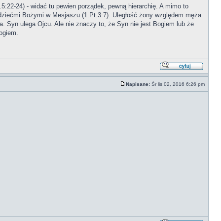
2-24) - widać tu pewien porządek, pewną hierarchię. A mimo to
mo dziećmi Bożymi w Mesjaszu (1.Pt.3:7). Uległość żony względem męża
. Syn ulega Ojcu. Ale nie znaczy to, że Syn nie jest Bogiem lub że
Bogiem.
Napisane:
Śr lis 02, 2016 6:26 pm