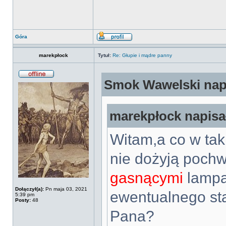
Góra
marekpłock
Tytuł:
Re: Głupie i mądre panny
Smok Wawelski napi
marekpłock napisał
Witam,a co w tak
nie dożyją pochw
gasnącymi
lampa
Dołączył(a):
Pn maja 03, 2021
ewentualnego st
5:39 pm
Posty:
48
Pana?