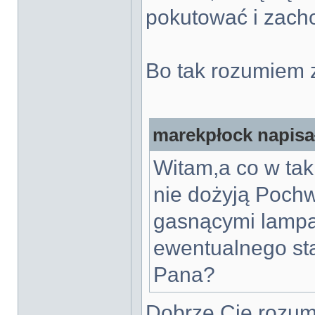
pokutować i zach
Bo tak rozumiem 
marekpłock napisał
Witam,a co w tak
nie dożyją Pochw
gasnącymi lampa
ewentualnego st
Pana?
Dobrze Cię rozu