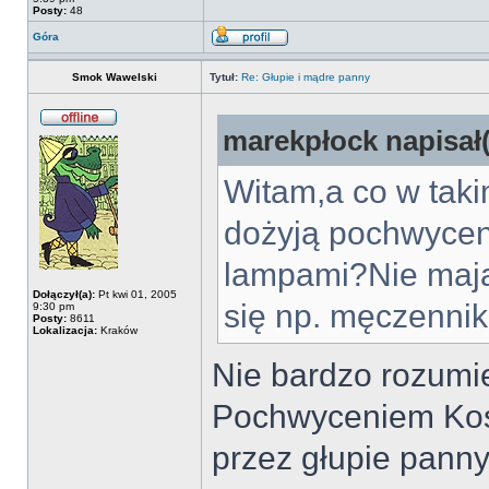
Posty:
48
Góra
Smok Wawelski
Tytuł:
Re: Głupie i mądre panny
marekpłock napisał(
Witam,a co w taki
dożyją pochwycen
lampami?Nie mają
Dołączył(a):
Pt kwi 01, 2005
się np. męczenni
9:30 pm
Posty:
8611
Lokalizacja:
Kraków
Nie bardzo rozumie
Pochwyceniem Kośc
przez głupie panny