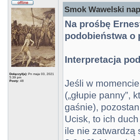
Smok Wawelski napi
Na prośbę Ernest
podobieństwa o 
Interpretacja po
Dołączył(a):
Pn maja 03, 2021
5:39 pm
Jeśli w momencie
Posty:
48
(„głupie panny”, k
gaśnie), pozostani
Ucisk, to ich duc
ile nie zatwardzą