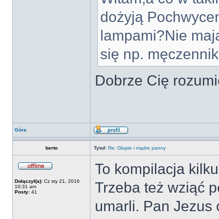
dożyją Pochwycen
lampami?Nie mają
się np. męczenni
Dobrze Cię rozum
Góra
berto
Tytuł:
Re: Głupie i mądre panny
To kompilacja kilk
Dołączył(a):
Cz sty 21, 2016
Trzeba też wziąć 
10:31 am
Posty:
41
umarli. Pan Jezus 