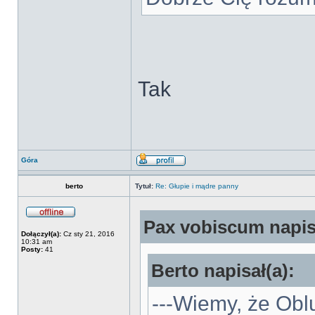
Tak
Góra
berto
Tytuł:
Re: Głupie i mądre panny
Pax vobiscum napisa
Dołączył(a):
Cz sty 21, 2016
10:31 am
Posty:
41
Berto napisał(a):
---Wiemy, że Oblu