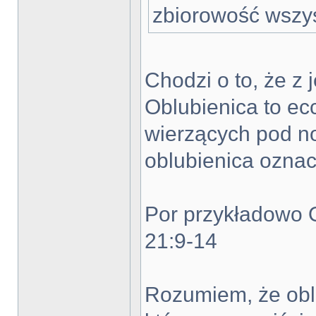
zbiorowość wszys
Chodzi o to, że z 
Oblubienica to ec
wierzących pod n
oblubienica oznac
Por przykładowo O
21:9-14
Rozumiem, że obl