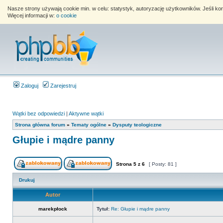
Nasze strony używają cookie min. w celu: statystyk, autoryzację użytkowników. Jeśli k
Więcej informacji w:
o cookie
Zaloguj
Zarejestruj
Wątki bez odpowiedzi
|
Aktywne wątki
Strona główna forum
»
Tematy ogólne
»
Dysputy teologiczne
Głupie i mądre panny
Strona
5
z
6
[ Posty: 81 ]
Drukuj
Autor
marekpłock
Tytuł:
Re: Głupie i mądre panny