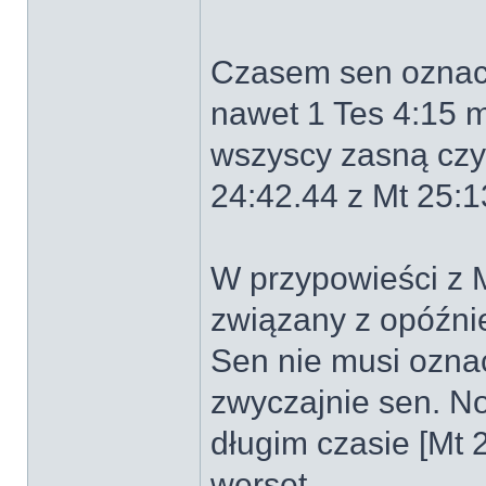
Czasem sen oznacz
nawet 1 Tes 4:15 m
wszyscy zasną czyl
24:42.44 z Mt 25:1
W przypowieści z M
związany z opóźni
Sen nie musi oznac
zwyczajnie sen. No
długim czasie [Mt 
werset.