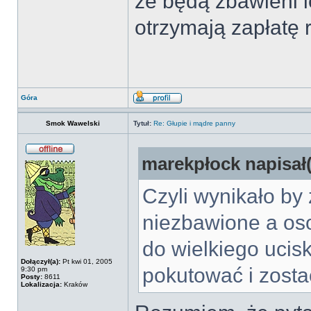
że będą zbawieni l
otrzymają zapłatę r
Góra
Smok Wawelski
Tytuł:
Re: Głupie i mądre panny
marekpłock napisał(
Czyli wynikało by
niezbawione a oso
do wielkiego ucis
Dołączył(a):
Pt kwi 01, 2005
pokutować i zost
9:30 pm
Posty:
8611
Lokalizacja:
Kraków