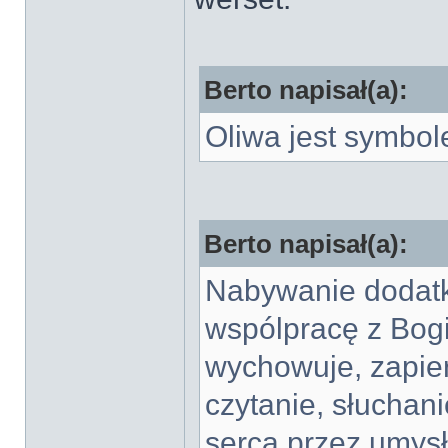
Berto napisał(a):
Oliwa jest symbo
Berto napisał(a):
Nabywanie dodatk
wspólpracę z Bogi
wychowuje, zapier
czytanie, słucha
serca przez umysł