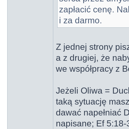
zapłacić cenę. Na
i za darmo.
Z jednej strony pi
a z drugiej, że na
we współpracy z B
Jeżeli Oliwa = Du
taką sytuację mas
dawać napełniać D
napisane; Ef 5:18-