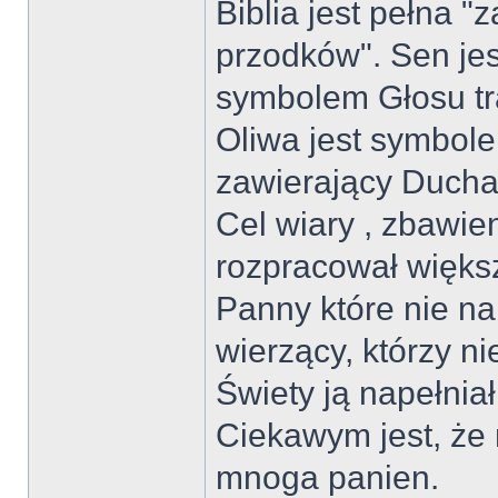
Biblia jest pełna "
przodków". Sen jes
symbolem Głosu tr
Oliwa jest symbol
zawierający Ducha
Cel wiary , zbawi
rozpracował większ
Panny które nie na
wierzący, którzy n
Świety ją napełnia
Ciekawym jest, że 
mnoga panien.