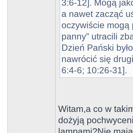
3:6-12]. Mogą jako
a nawet zacząć u
oczywiście mogą 
panny” utracili z
Dzień Pański był
nawrócić się drug
6:4-6; 10:26-31].
Witam,a co w takim
dożyją pochwyceni
lampami?Nie mając