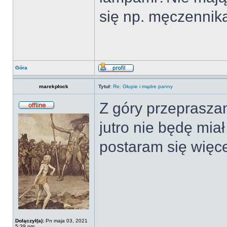
się np. męczennik
Góra
marekpłock
Tytuł:
Re: Głupie i mądre panny
Z góry przeprasza
jutro nie będę mia
postaram się więc
Dołączył(a):
Pn maja 03, 2021
5:39 pm