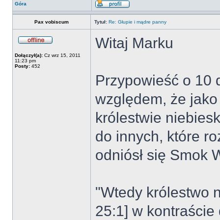
Góra
Pax vobiscum
Tytuł:
Re: Głupie i mądre panny
Witaj Marku
Dołączył(a):
Cz wrz 15, 2011
11:23 pm
Posty:
452
Przypowieść o 10 
względem, że jako
królestwie niebies
do innych, które ro
odniósł się Smok 
"Wtedy królestwo n
25:1] w kontraście 