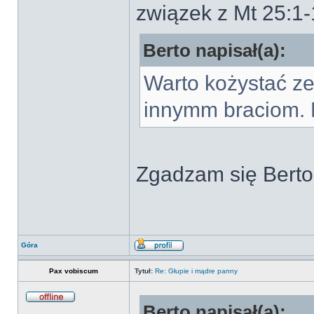
związek z Mt 25:1
Berto napisał(a):
Warto kożystać ze
innymm braciom. 
Zgadzam się Berto
Góra
Pax vobiscum
Tytuł:
Re: Głupie i mądre panny
Berto napisał(a):