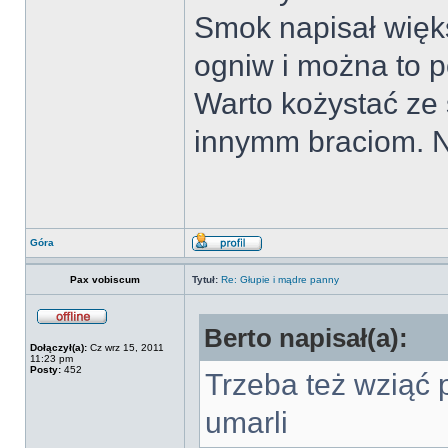
Smok napisał więks
ogniw i można to p
Warto kożystać ze 
innymm braciom. N
Góra
Pax vobiscum
Tytuł:
Re: Głupie i mądre panny
Berto napisał(a):
Dołączył(a):
Cz wrz 15, 2011
11:23 pm
Posty:
452
Trzeba też wziąć 
umarli