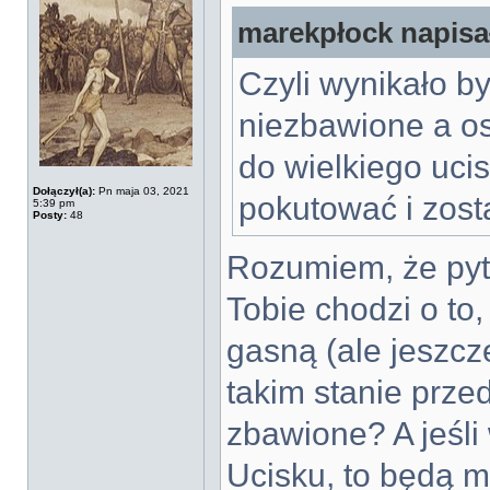
marekpłock napisał
Czyli wynikało b
niezbawione a os
do wielkiego uci
Dołączył(a):
Pn maja 03, 2021
pokutować i zos
5:39 pm
Posty:
48
Rozumiem, że pyt
Tobie chodzi o to
gasną (ale jeszcz
takim stanie prze
zbawione? A jeśli
Ucisku, to będą m