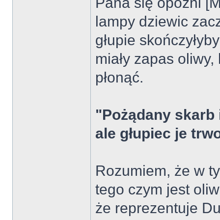
Pana się opóźni [M
lampy dziewic zac
głupie skończyłyby
miały zapas oliwy,
płonąć.
"Pożądany skarb 
ale głupiec je trw
Rozumiem, że w ty
tego czym jest oli
że reprezentuje Du