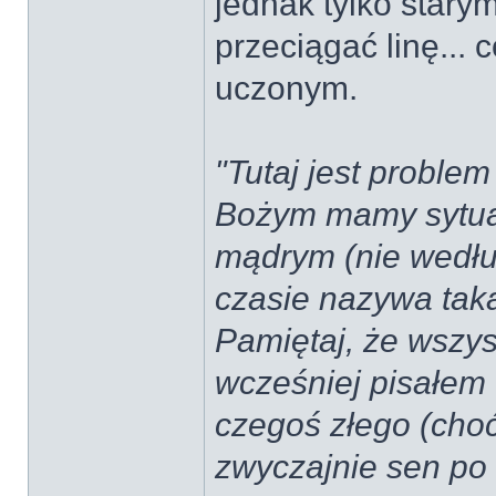
jednak tylko star
przeciągać linę... 
uczonym.
"Tutaj jest proble
Bożym mamy sytuac
mądrym (nie wedłu
czasie nazywa tak
Pamiętaj, że wszys
wcześniej pisałem 
czegoś złego (choć
zwyczajnie sen po 