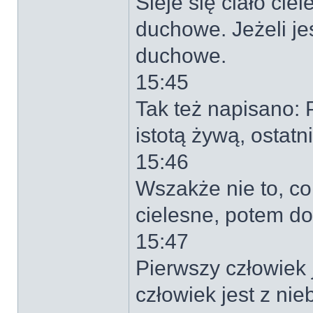
Sieje się ciało ci
duchowe. Jeżeli jest
duchowe.
15:45
Tak też napisano: 
istotą żywą, ostat
15:46
Wszakże nie to, co
cielesne, potem d
15:47
Pierwszy człowiek j
człowiek jest z nie