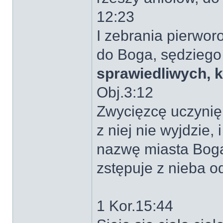
12:23
I zebrania pierworo
do Boga, sędziego 
sprawiedliwych, 
Obj.3:12
Zwycięzcę uczynię 
z niej nie wyjdzie,
nazwę miasta Bog
zstępuje z nieba o
1 Kor.15:44