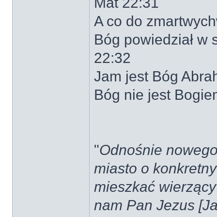
Mat 22:31
A co do zmartwychw
Bóg powiedział w 
22:32
Jam jest Bóg Abra
Bóg nie jest Bogie
"
Odnośnie nowego J
miasto o konkretn
mieszkać wierzący 
nam Pan Jezus [Ja