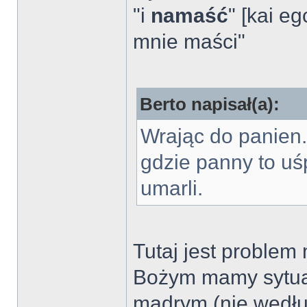
"i
namaść
" [kai e
mnie maści"
Berto napisał(a):
Wrając do panien.
gdzie panny to uś
umarli.
Tutaj jest proble
Bożym mamy sytuac
mądrym (nie wedłu