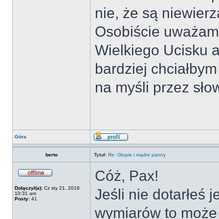
nie, że są niewier
Osobiście uważam,
Wielkiego Ucisku a
bardziej chciałbym
na myśli przez sł
Góra
berto
Tytuł:
Re: Głupie i mądre panny
Cóż, Pax!
Dołączył(a):
Cz sty 21, 2016
Jeśli nie dotarłeś
10:31 am
Posty:
41
wymiarów to może 