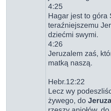
4:25
Hagar jest to góra
teraźniejszemu Jer
dziećmi swymi.
4:26
Jeruzalem zaś, któr
matką naszą.
Hebr.12:22
Lecz wy podeszliśc
żywego, do
Jeruza
rzeszy aniołów, d