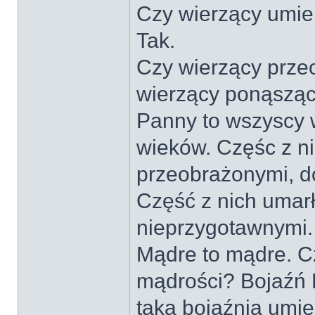
Czy wierzący umie
Tak.
Czy wierzący prze
wierzący ponąszący
Panny to wszyscy w
wieków. Częśc z ni
przeobrażonymi, d
Część z nich umar
nieprzygotawnymi.
Mądre to mądre. C
mądrości? Bojaźń P
taką bojaźnią umie