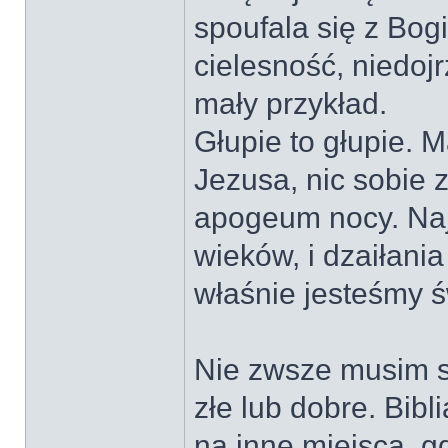
spoufala się z Bog
cielesność, niedoj
mały przykład.
Głupie to głupie. 
Jezusa, nic sobie z
apogeum nocy. Naj
wieków, i dzaiłania
właśnie jesteśmy 
Nie zwsze musim si
złe lub dobre. Bibl
na inne miejsca, gd