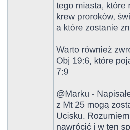
tego miasta, które
krew proroków, świ
a które zostanie z
Warto również zwr
Obj 19:6, które po
7:9
@Marku - Napisałeś
z Mt 25 mogą zost
Ucisku. Rozumiem,
nawrócić i w ten 