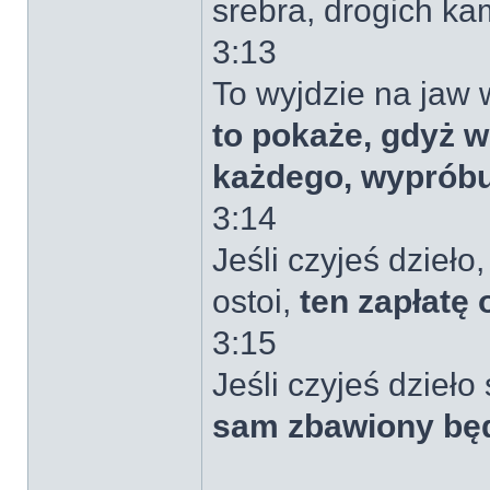
srebra, drogich ka
3:13
To wyjdzie na jaw 
to pokaże, gdyż w 
każdego, wypróbu
3:14
Jeśli czyjeś dzieł
ostoi,
ten zapłatę 
3:15
Jeśli czyjeś dzieło
sam zbawiony będz