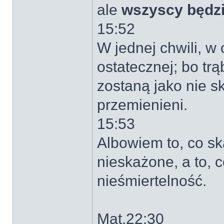
ale
wszyscy będz
15:52
W jednej chwili, w
ostatecznej; bo tr
zostaną jako nie s
przemienieni.
15:53
Albowiem to, co sk
nieskażone, a to, 
nieśmiertelność.
Mat.22:30