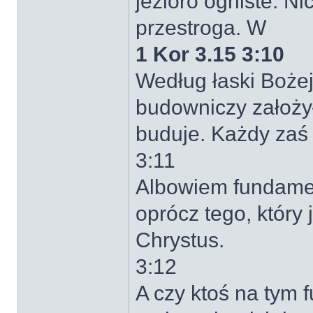
jezioro ogniste. N
przestroga. W
1 Kor 3.15 3:10
Według łaski Bożej
budowniczy założy
buduje. Każdy zaś 
3:11
Albowiem fundamen
oprócz tego, który 
Chrystus.
3:12
A czy ktoś na tym