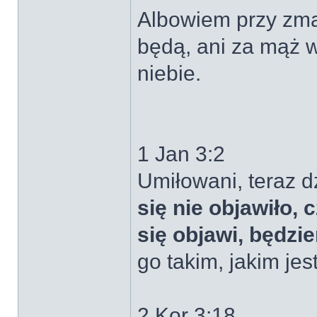
Albowiem przy zmar
będą, ani za mąż 
niebie.
1 Jan 3:2
Umiłowani, teraz d
się nie objawiło,
się objawi, będzi
go takim, jakim jest
2 Kor 3:18