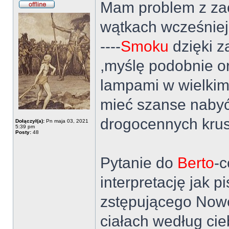
Mam problem z za
wątkach wcześniejs
----
Smoku
dzięki z
,myślę podobnie o
lampami w wielkim
mieć szanse nabyć 
drogocennych kru
Dołączył(a):
Pn maja 03, 2021
5:39 pm
Posty:
48
Pytanie do
Berto
-c
interpretację jak 
zstępującego Nowe
ciałach według cie