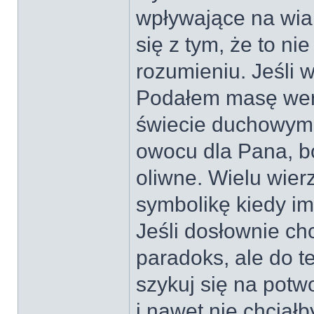
wpływające na wia
się z tym, że to n
rozumieniu. Jeśli w
Podałem masę wers
świecie duchowym. 
owocu dla Pana, bo
oliwne. Wielu wier
symbolikę kiedy i
Jeśli dosłownie ch
paradoks, ale do te
szykuj się na potw
i nawet nie chciał