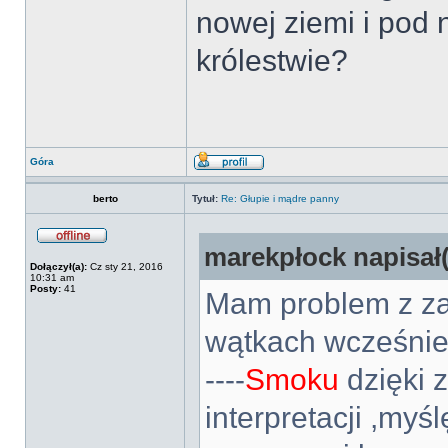
nowej ziemi i pod
królestwie?
Góra
berto
Tytuł:
Re: Głupie i mądre panny
marekpłock napisał(
Dołączył(a):
Cz sty 21, 2016
10:31 am
Posty:
41
Mam problem z za
wątkach wcześniej
----
Smoku
dzięki 
interpretacji ,myś