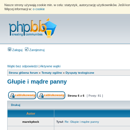
Nasze strony używają cookie min. w celu: statystyk, autoryzację użytkowników. Jeśli k
Więcej informacji w:
o cookie
Zaloguj
Zarejestruj
Wątki bez odpowiedzi
|
Aktywne wątki
Strona główna forum
»
Tematy ogólne
»
Dysputy teologiczne
Głupie i mądre panny
Strona
6
z
6
[ Posty: 81 ]
Drukuj
Autor
marekpłock
Tytuł:
Re: Głupie i mądre panny