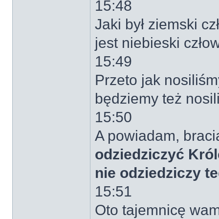
15:48
Jaki był ziemski cz
jest niebieski człow
15:49
Przeto jak nosiliś
będziemy też nosil
15:50
A powiadam, braci
odziedziczyć Król
nie odziedziczy t
15:51
Oto tajemnicę wam