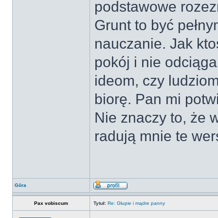
podstawowe rozezna
Grunt to być pełn
nauczanie. Jak kt
pokój i nie odciąg
ideom, czy ludziom
biorę. Pan mi potw
Nie znaczy to, że 
radują mnie te wer
Góra
Pax vobiscum
Tytuł:
Re: Głupie i mądre panny