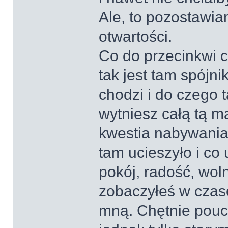
Ale, to pozostawia
otwartości.
Co do przecinkwi c
tak jest tam spójn
chodzi i do czego 
wytniesz całą tą m
kwestia nabywania
tam ucieszyło i co
pokój, radość, woln
zobaczyłeś w czaso
mną. Chętnie poucz