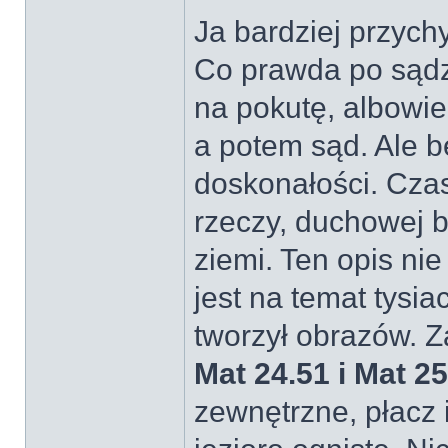
Ja bardziej przyc
Co prawda po sądz
na pokutę, albowi
a potem sąd. Ale b
doskonałości. Cza
rzeczy, duchowej bu
ziemi. Ten opis ni
jest na temat tysia
tworzył obrazów. Z
Mat 24.51 i Mat 25
zewnętrzne, płacz i