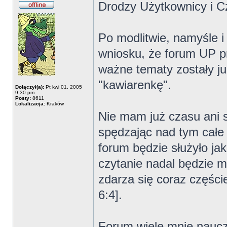
Drodzy Użytkownicy i Cz
Po modlitwie, namyśle 
wniosku, że forum UP p
ważne tematy zostały j
"kawiarenkę".
Dołączył(a):
Pt kwi 01, 2005
9:30 pm
Posty:
8611
Lokalizacja:
Kraków
Nie mam już czasu ani s
spędzając nad tym całe 
forum będzie służyło ja
czytanie nadal będzie m
zdarza się coraz częście
6:4].
Forum wiele mnie naucz