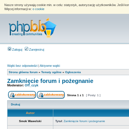
Nasze strony używają cookie min. w celu: statystyk, autoryzację użytkowników. Jeśli k
Więcej informacji w:
o cookie
Zaloguj
Zarejestruj
Wątki bez odpowiedzi
|
Aktywne wątki
Strona główna forum
»
Tematy ogólne
»
Ogłoszenia
Zamknięcie forum i pożegnanie
Moderator:
Off_czyk
Strona
1
z
1
[ Posty: 1 ]
Drukuj
Autor
Smok Wawelski
Tytuł:
Zamknięcie forum i pożegnanie