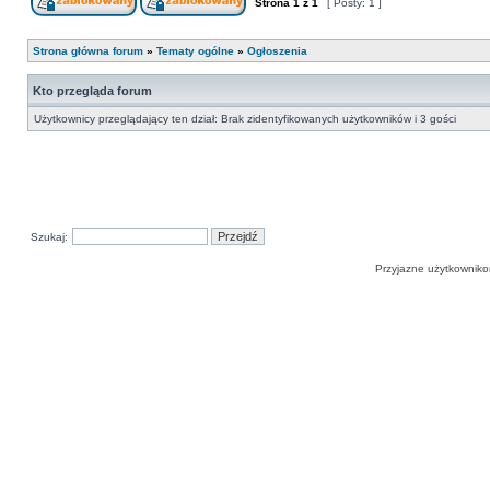
Strona
1
z
1
[ Posty: 1 ]
Strona główna forum
»
Tematy ogólne
»
Ogłoszenia
Kto przegląda forum
Użytkownicy przeglądający ten dział: Brak zidentyfikowanych użytkowników i 3 gości
Szukaj:
Przyjazne użytkowniko