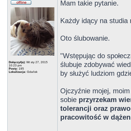
Mam takie pytanie.
Każdy idący na studia
Oto ślubowanie.
"Wstępując do społecz
Dołączył(a):
Wt sty 27, 2015
ślubuje zdobywać wied
10:23 pm
Posty:
195
by służyć ludziom gdzi
Lokalizacja:
Gdańsk
Ojczyźnie mojej, moim
sobie
przyrzekam wie
tolerancji oraz praw
pracowitość w dążen