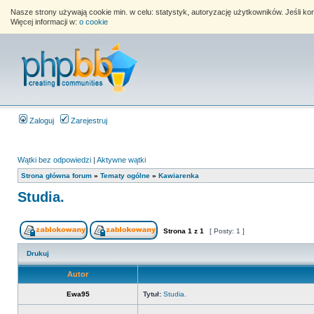
Nasze strony używają cookie min. w celu: statystyk, autoryzację użytkowników. Jeśli k
Więcej informacji w:
o cookie
Zaloguj
Zarejestruj
Wątki bez odpowiedzi
|
Aktywne wątki
Strona główna forum
»
Tematy ogólne
»
Kawiarenka
Studia.
Strona
1
z
1
[ Posty: 1 ]
Drukuj
Autor
Ewa95
Tytuł:
Studia.