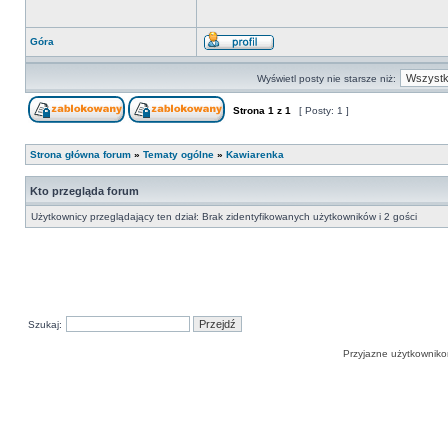
Góra
Wyświetl posty nie starsze niż:
Strona
1
z
1
[ Posty: 1 ]
Strona główna forum
»
Tematy ogólne
»
Kawiarenka
Kto przegląda forum
Użytkownicy przeglądający ten dział: Brak zidentyfikowanych użytkowników i 2 gości
Szukaj:
Przyjazne użytkowniko