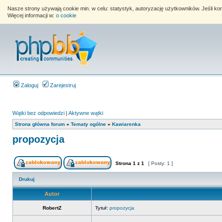
Nasze strony używają cookie min. w celu: statystyk, autoryzację użytkowników. Jeśli k
Więcej informacji w:
o cookie
Zaloguj
Zarejestruj
Wątki bez odpowiedzi
|
Aktywne wątki
Strona główna forum
»
Tematy ogólne
»
Kawiarenka
propozycja
Strona
1
z
1
[ Posty: 1 ]
Drukuj
Autor
RobertZ
Tytuł:
propozycja