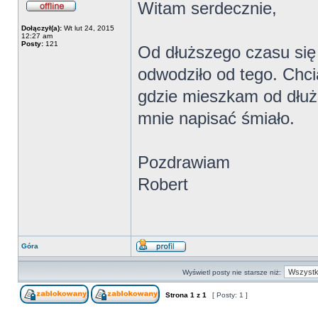
Witam serdecznie,
Dołączył(a):
Wt lut 24, 2015
12:27 am
Posty:
121
Od dłuższego czasu się
odwodziło od tego. Chci
gdzie mieszkam od dłużs
mnie napisać śmiało.
Pozdrawiam
Robert
Góra
Wyświetl posty nie starsze niż:
Strona
1
z
1
[ Posty: 1 ]