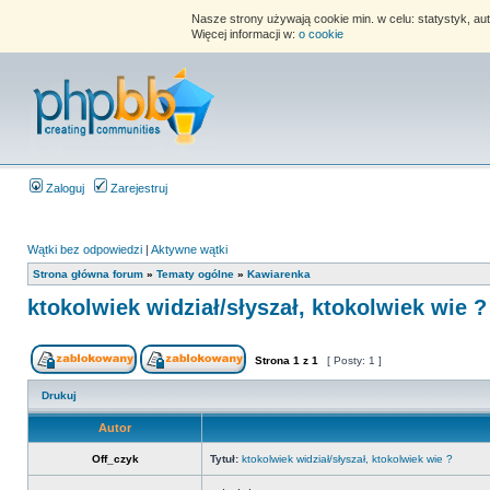
Nasze strony używają cookie min. w celu: statystyk, au
Więcej informacji w:
o cookie
Zaloguj
Zarejestruj
Wątki bez odpowiedzi
|
Aktywne wątki
Strona główna forum
»
Tematy ogólne
»
Kawiarenka
ktokolwiek widział/słyszał, ktokolwiek wie ?
Strona
1
z
1
[ Posty: 1 ]
Drukuj
Autor
Off_czyk
Tytuł:
ktokolwiek widział/słyszał, ktokolwiek wie ?