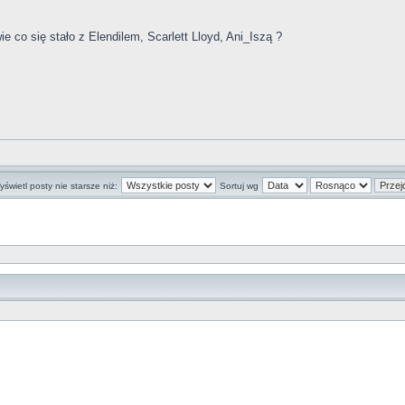
 co się stało z Elendilem, Scarlett Lloyd, Ani_Iszą ?
świetl posty nie starsze niż:
Sortuj wg