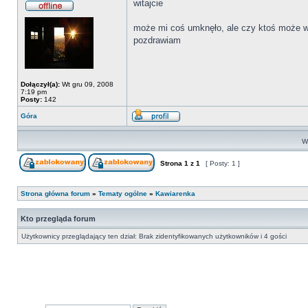
witajcie
może mi coś umknęło, ale czy ktoś może wie
pozdrawiam
Dołączył(a):
Wt gru 09, 2008
7:19 pm
Posty:
142
Góra
Wy
Strona
1
z
1
[ Posty: 1 ]
Strona główna forum
»
Tematy ogólne
»
Kawiarenka
Kto przegląda forum
Użytkownicy przeglądający ten dział: Brak zidentyfikowanych użytkowników i 4 gości