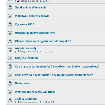
[
Przejdź na stronę:
1
,
2
,
3
,
4
]
Spotkania w Warszawie
Modlitwa i post za zdrowie
Życzenia 2016
rozeznanie nietypowej sprawy
Chrześcijańska przyjaźń damsko-męska?
Antydepresanty
[
Przejdź na stronę:
1
...
6
,
7
,
8
]
Odejście bliskich
Czy chrześcijanin może być świadkiem na ślubie rozwodników?
hello kitty co o tym sądzić? czy to faktycznie demoniczne?
Braterstwo
Wzorzec mężczyzny wg. Biblii
Zbór w Gdańsku.
[
Przejdź na stronę:
1
,
2
,
3
,
4
,
5
]