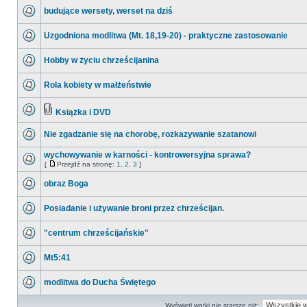
budujące wersety, werset na dziś
Uzgodniona modlitwa (Mt. 18,19-20) - praktyczne zastosowanie
Hobby w życiu chrześcijanina
Rola kobiety w małżeństwie
Książka i DVD
Nie zgadzanie się na chorobę, rozkazywanie szatanowi
wychowywanie w karności - kontrowersyjna sprawa?
[
Przejdź na stronę:
1
,
2
,
3
]
obraz Boga
Posiadanie i używanie broni przez chrześcijan.
"centrum chrześcijańskie"
Mt5:41
modlitwa do Ducha Świętego
Wyświetl wątki nie starsze niż: