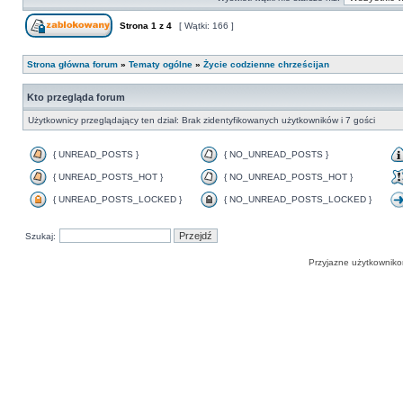
Strona
1
z
4
[ Wątki: 166 ]
Strona główna forum
»
Tematy ogólne
»
Życie codzienne chrześcijan
Kto przegląda forum
Użytkownicy przeglądający ten dział: Brak zidentyfikowanych użytkowników i 7 gości
{ UNREAD_POSTS }
{ NO_UNREAD_POSTS }
{ UNREAD_POSTS_HOT }
{ NO_UNREAD_POSTS_HOT }
{ UNREAD_POSTS_LOCKED }
{ NO_UNREAD_POSTS_LOCKED }
Szukaj:
Przyjazne użytkowniko