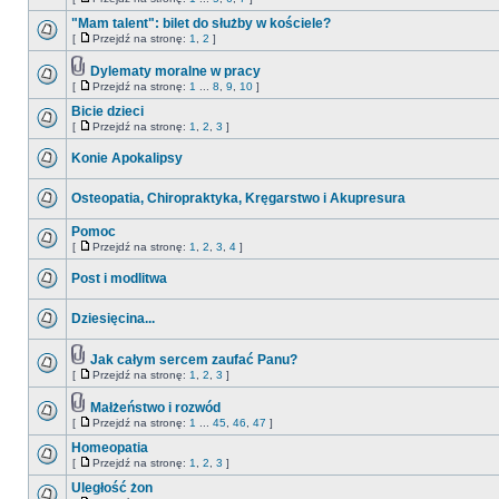
"Mam talent": bilet do służby w kościele?
[
Przejdź na stronę:
1
,
2
]
Dylematy moralne w pracy
[
Przejdź na stronę:
1
...
8
,
9
,
10
]
Bicie dzieci
[
Przejdź na stronę:
1
,
2
,
3
]
Konie Apokalipsy
Osteopatia, Chiropraktyka, Kręgarstwo i Akupresura
Pomoc
[
Przejdź na stronę:
1
,
2
,
3
,
4
]
Post i modlitwa
Dziesięcina...
Jak całym sercem zaufać Panu?
[
Przejdź na stronę:
1
,
2
,
3
]
Małżeństwo i rozwód
[
Przejdź na stronę:
1
...
45
,
46
,
47
]
Homeopatia
[
Przejdź na stronę:
1
,
2
,
3
]
Uległość żon