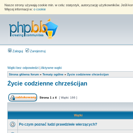
Nasze strony używają cookie min. w celu: statystyk, autoryzację użytkowników. Jeśli k
Więcej informacji w:
o cookie
Zaloguj
Zarejestruj
Wątki bez odpowiedzi
|
Aktywne wątki
Strona główna forum
»
Tematy ogólne
»
Życie codzienne chrześcijan
Życie codzienne chrześcijan
Strona
1
z
4
[ Wątki: 166 ]
Wątki
Po czym poznać ludzi prawdziwie wierzących?