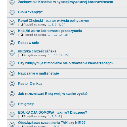
Zachowanie Koscioła w sytuacji wywołanej koronawirusem
Biblia "Zaręby"
Paweł Chojecki - pastor w życiu politycznym
[
Przejdź na stronę:
1
,
2
,
3
,
4
,
5
]
Książki warte lub niewarte przeczytania
[
Przejdź na stronę:
1
...
13
,
14
,
15
]
Reset w śnie
muzyka chrześcijańska
[
Przejdź na stronę:
1
...
13
,
14
,
15
]
Czy biblijnym jest modlenie się o zbawienie niewierzącego?
Nauczanie o małżeństwie
Pastor Cyrikas
Jak rozeznawać Bożą wolę w swoim życiu?
Emigracja
EDUKACJA DOMOWA: tak/nie? Dlaczego?
[
Przejdź na stronę:
1
,
2
,
3
,
4
]
Obowiązkowe szczepienia TAK czy NIE ??
[
Przejdź na stronę:
1
...
5
,
6
,
7
]