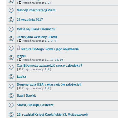
[
Przejdź na stronę:
1
,
2
]
Metody interpretacji Pism
23 września 2017
Gdzie są Eliasz i Henoch?
Jezus jako wcielony JHWH
[
Przejdź na stronę:
1
,
2
,
3
,
4
]
Natura Bożego Słowa i jego objawienia
języki
[
Przejdź na stronę:
1
...
17
,
18
,
19
]
Czy Bóg może zatwardzić serce człowieka?
[
Przejdź na stronę:
1
,
2
]
Łaska
Degeneracja USA a wiara ojców założycieli
[
Przejdź na stronę:
1
,
2
]
Saul i Dawid.
Starsi, Biskupi, Pasterze
15. rozdział Księgi Kapłańskiej (3. Mojżeszowej)