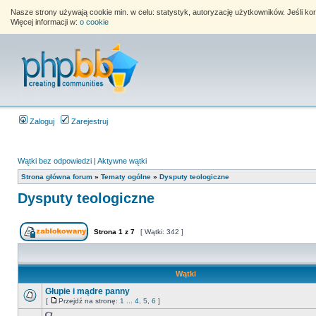
Nasze strony używają cookie min. w celu: statystyk, autoryzację użytkowników. Jeśli k
Więcej informacji w:
o cookie
Zaloguj
Zarejestruj
Wątki bez odpowiedzi
|
Aktywne wątki
Strona główna forum
»
Tematy ogólne
»
Dysputy teologiczne
Dysputy teologiczne
Strona
1
z
7
[ Wątki: 342 ]
Wątki
Głupie i mądre panny
[
Przejdź na stronę:
1
...
4
,
5
,
6
]