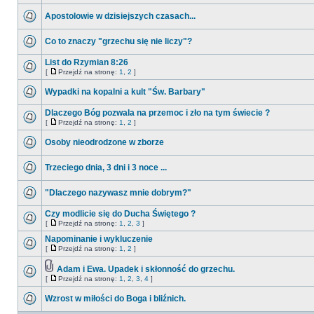
Apostolowie w dzisiejszych czasach...
Co to znaczy "grzechu się nie liczy"?
List do Rzymian 8:26
[
Przejdź na stronę:
1
,
2
]
Wypadki na kopalni a kult "Św. Barbary"
Dlaczego Bóg pozwala na przemoc i zło na tym świecie ?
[
Przejdź na stronę:
1
,
2
]
Osoby nieodrodzone w zborze
Trzeciego dnia, 3 dni i 3 noce ...
"Dlaczego nazywasz mnie dobrym?"
Czy modlicie się do Ducha Świętego ?
[
Przejdź na stronę:
1
,
2
,
3
]
Napominanie i wykluczenie
[
Przejdź na stronę:
1
,
2
]
Adam i Ewa. Upadek i skłonność do grzechu.
[
Przejdź na stronę:
1
,
2
,
3
,
4
]
Wzrost w miłości do Boga i bliźnich.