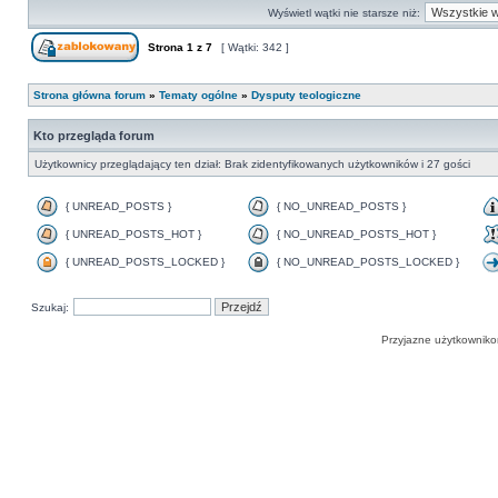
Wyświetl wątki nie starsze niż:
Strona
1
z
7
[ Wątki: 342 ]
Strona główna forum
»
Tematy ogólne
»
Dysputy teologiczne
Kto przegląda forum
Użytkownicy przeglądający ten dział: Brak zidentyfikowanych użytkowników i 27 gości
{ UNREAD_POSTS }
{ NO_UNREAD_POSTS }
{ UNREAD_POSTS_HOT }
{ NO_UNREAD_POSTS_HOT }
{ UNREAD_POSTS_LOCKED }
{ NO_UNREAD_POSTS_LOCKED }
Szukaj:
Przyjazne użytkowniko