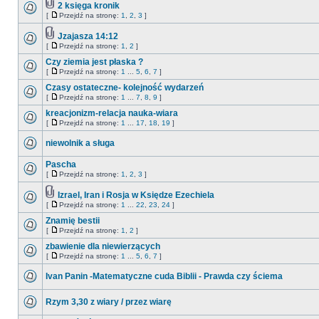
2 księga kronik
[
Przejdź na stronę:
1
,
2
,
3
]
Jzajasza 14:12
[
Przejdź na stronę:
1
,
2
]
Czy ziemia jest płaska ?
[
Przejdź na stronę:
1
...
5
,
6
,
7
]
Czasy ostateczne- kolejność wydarzeń
[
Przejdź na stronę:
1
...
7
,
8
,
9
]
kreacjonizm-relacja nauka-wiara
[
Przejdź na stronę:
1
...
17
,
18
,
19
]
niewolnik a sługa
Pascha
[
Przejdź na stronę:
1
,
2
,
3
]
Izrael, Iran i Rosja w Księdze Ezechiela
[
Przejdź na stronę:
1
...
22
,
23
,
24
]
Znamię bestii
[
Przejdź na stronę:
1
,
2
]
zbawienie dla niewierzących
[
Przejdź na stronę:
1
...
5
,
6
,
7
]
Ivan Panin -Matematyczne cuda Biblii - Prawda czy ściema
Rzym 3,30 z wiary / przez wiarę