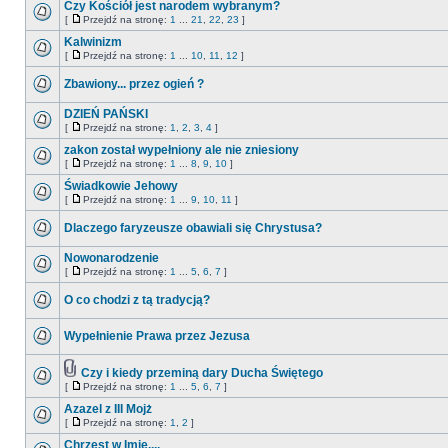
Czy Kościół jest narodem wybranym?
[
Przejdź na stronę:
1
...
21
,
22
,
23
]
Kalwinizm
[
Przejdź na stronę:
1
...
10
,
11
,
12
]
Zbawiony... przez ogień ?
DZIEŃ PAŃSKI
[
Przejdź na stronę:
1
,
2
,
3
,
4
]
zakon został wypełniony ale nie zniesiony
[
Przejdź na stronę:
1
...
8
,
9
,
10
]
Świadkowie Jehowy
[
Przejdź na stronę:
1
...
9
,
10
,
11
]
Dlaczego faryzeusze obawiali się Chrystusa?
Nowonarodzenie
[
Przejdź na stronę:
1
...
5
,
6
,
7
]
O co chodzi z tą tradycją?
Wypełnienie Prawa przez Jezusa
Czy i kiedy przeminą dary Ducha Świętego
[
Przejdź na stronę:
1
...
5
,
6
,
7
]
Azazel z III Mojż
[
Przejdź na stronę:
1
,
2
]
Chrzest w Imię....