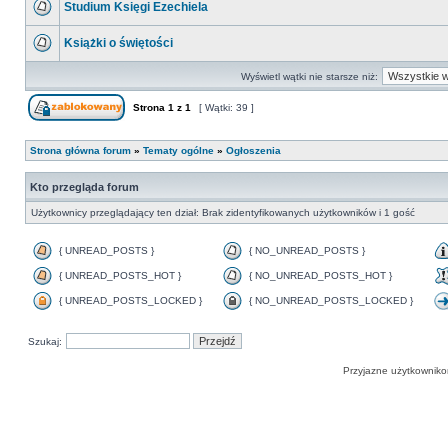
Studium Księgi Ezechiela
Książki o świętości
Wyświetl wątki nie starsze niż:
Strona
1
z
1
[ Wątki: 39 ]
Strona główna forum
»
Tematy ogólne
»
Ogłoszenia
Kto przegląda forum
Użytkownicy przeglądający ten dział: Brak zidentyfikowanych użytkowników i 1 gość
{ UNREAD_POSTS }
{ NO_UNREAD_POSTS }
{ UNREAD_POSTS_HOT }
{ NO_UNREAD_POSTS_HOT }
{ UNREAD_POSTS_LOCKED }
{ NO_UNREAD_POSTS_LOCKED }
Szukaj:
Przyjazne użytkowniko