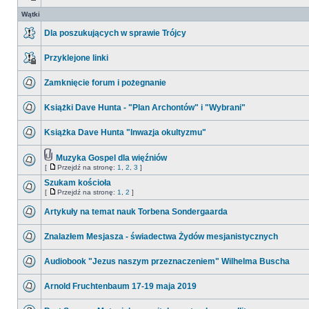
Wątki
Dla poszukujących w sprawie Trójcy
Przyklejone linki
Zamknięcie forum i pożegnanie
Książki Dave Hunta - "Plan Archontów" i "Wybrani"
Książka Dave Hunta "Inwazja okultyzmu"
Muzyka Gospel dla więźniów
[
Przejdź na stronę:
1
,
2
,
3
]
Szukam kościoła
[
Przejdź na stronę:
1
,
2
]
Artykuły na temat nauk Torbena Sondergaarda
Znalazłem Mesjasza - świadectwa Żydów mesjanistycznych
Audiobook "Jezus naszym przeznaczeniem" Wilhelma Buscha
Arnold Fruchtenbaum 17-19 maja 2019