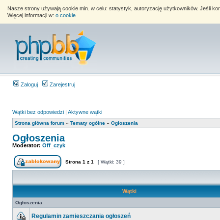
Nasze strony używają cookie min. w celu: statystyk, autoryzację użytkowników. Jeśli k
Więcej informacji w:
o cookie
Zaloguj
Zarejestruj
Wątki bez odpowiedzi
|
Aktywne wątki
Strona główna forum
»
Tematy ogólne
»
Ogłoszenia
Ogłoszenia
Moderator:
Off_czyk
Strona
1
z
1
[ Wątki: 39 ]
Wątki
Ogłoszenia
Regulamin zamieszczania ogłoszeń