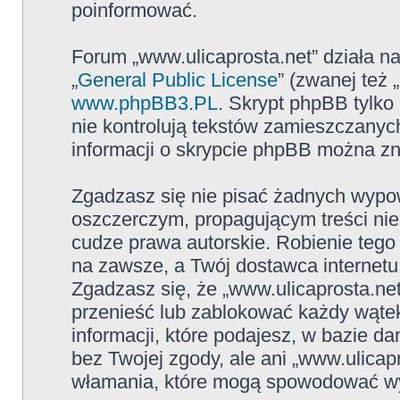
poinformować.
Forum „www.ulicaprosta.net” działa n
„
General Public License
” (zwanej też
www.phpBB3.PL
. Skrypt phpBB tylko 
nie kontrolują tekstów zamieszczanyc
informacji o skrypcie phpBB można zn
Zgadzasz się nie pisać żadnych wypow
oszczerczym, propagującym treści ni
cudze prawa autorskie. Robienie te
na zawsze, a Twój dostawca internet
Zgadzasz się, że „www.ulicaprosta.ne
przenieść lub zablokować każdy wątek
informacji, które podajesz, w bazie 
bez Twojej zgody, ale ani „www.ulica
włamania, które mogą spowodować w