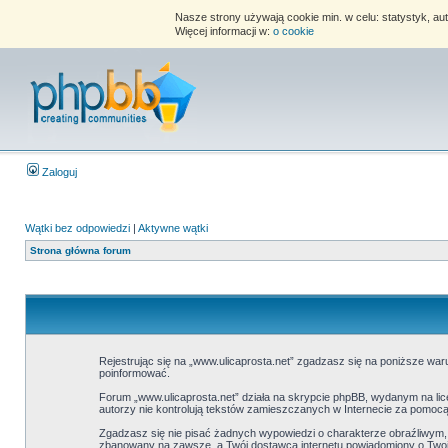
Nasze strony używają cookie min. w celu: statystyk, au
Więcej informacji w:
o cookie
Zaloguj
Wątki bez odpowiedzi
|
Aktywne wątki
Strona główna forum
Rejestrując się na „www.ulicaprosta.net” zgadzasz się na poniższe warun
poinformować.
Forum „www.ulicaprosta.net” działa na skrypcie phpBB, wydanym na lice
autorzy nie kontrolują tekstów zamieszczanych w Internecie za pomocą
Zgadzasz się nie pisać żadnych wypowiedzi o charakterze obraźliwym
zbanowany na zawsze, a Twój dostawca internetu powiadomiony o Twoim