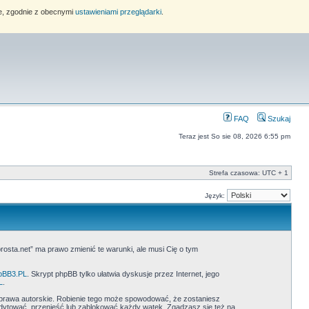
ie, zgodnie z obecnymi
ustawieniami przeglądarki
.
FAQ
Szukaj
Teraz jest So sie 08, 2026 6:55 pm
Strefa czasowa: UTC + 1
Język:
prosta.net” ma prawo zmienić te warunki, ale musi Cię o tym
pBB3.PL
. Skrypt phpBB tylko ułatwia dyskusje przez Internet, jego
L
.
prawa autorskie. Robienie tego może spowodować, że zostaniesz
dytować, przenieść lub zablokować każdy wątek. Zgadzasz się też na