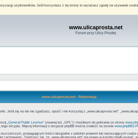
toryzację użytkowników. Jeśli korzystasz z tej strony to wyrażasz zgodę na używanie cook
www.ulicaprosta.net
Forum przy Ulicy Prostej
www.ulicaprosta.net - Rejestracja
ki. Jeśli się na nie nie zgadzasz, opuść i nie korzystaj z „www.ulicaprosta.net”. „www.ulica
ncji „
General Public License
” (zwanej też „GPL”) i możliwym do pobrania ze strony
www.ph
 tego skryptu. Więcej informacji o skrypcie phpBB można znaleźć na stronie
www.phpBB3.P
, oszczerczym, propagującym treści niezgodne z polskim prawem lub naruszających cudze 
 zachowaniu. Zgadzasz się, że „www.ulicaprosta.net” ma prawo w każdej chwili usunąć, e