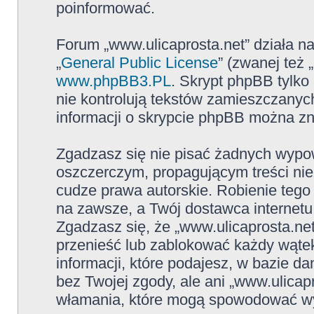
poinformować.
Forum „www.ulicaprosta.net” działa n
„
General Public License
” (zwanej też
www.phpBB3.PL
. Skrypt phpBB tylko 
nie kontrolują tekstów zamieszczanyc
informacji o skrypcie phpBB można zn
Zgadzasz się nie pisać żadnych wypow
oszczerczym, propagującym treści ni
cudze prawa autorskie. Robienie te
na zawsze, a Twój dostawca internet
Zgadzasz się, że „www.ulicaprosta.ne
przenieść lub zablokować każdy wątek
informacji, które podajesz, w bazie 
bez Twojej zgody, ale ani „www.ulica
włamania, które mogą spowodować w