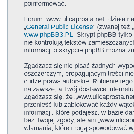
poinformować.
Forum „www.ulicaprosta.net” działa n
„
General Public License
” (zwanej też
www.phpBB3.PL
. Skrypt phpBB tylko 
nie kontrolują tekstów zamieszczanyc
informacji o skrypcie phpBB można zn
Zgadzasz się nie pisać żadnych wypow
oszczerczym, propagującym treści ni
cudze prawa autorskie. Robienie te
na zawsze, a Twój dostawca internet
Zgadzasz się, że „www.ulicaprosta.ne
przenieść lub zablokować każdy wątek
informacji, które podajesz, w bazie 
bez Twojej zgody, ale ani „www.ulica
włamania, które mogą spowodować w