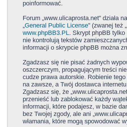
poinformować.
Forum „www.ulicaprosta.net” działa n
„
General Public License
” (zwanej też
www.phpBB3.PL
. Skrypt phpBB tylko 
nie kontrolują tekstów zamieszczanyc
informacji o skrypcie phpBB można zn
Zgadzasz się nie pisać żadnych wypow
oszczerczym, propagującym treści ni
cudze prawa autorskie. Robienie te
na zawsze, a Twój dostawca internet
Zgadzasz się, że „www.ulicaprosta.ne
przenieść lub zablokować każdy wątek
informacji, które podajesz, w bazie 
bez Twojej zgody, ale ani „www.ulica
włamania, które mogą spowodować w