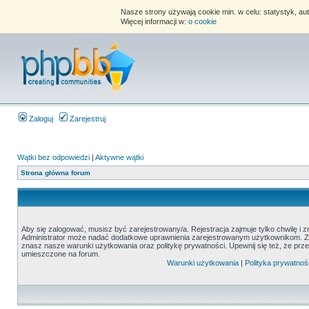
Nasze strony używają cookie min. w celu: statystyk, au
Więcej informacji w:
o cookie
Zaloguj
Zarejestruj
Wątki bez odpowiedzi
|
Aktywne wątki
Strona główna forum
Aby się zalogować, musisz być zarejestrowany/a. Rejestracja zajmuje tylko chwilę i 
Administrator może nadać dodatkowe uprawnienia zarejestrowanym użytkownikom. Zani
znasz nasze warunki użytkowania oraz politykę prywatności. Upewnij się też, że prz
umieszczone na forum.
Warunki użytkowania
|
Polityka prywatnoś