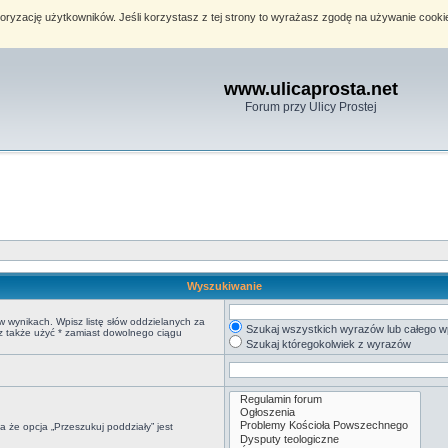
toryzację użytkowników. Jeśli korzystasz z tej strony to wyrażasz zgodę na używanie cook
www.ulicaprosta.net
Forum przy Ulicy Prostej
Wyszukiwanie
w wynikach. Wpisz listę słów oddzielanych za
Szukaj wszystkich wyrazów lub całego w
sz także użyć * zamiast dowolnego ciągu
Szukaj któregokolwiek z wyrazów
 że opcja „Przeszukuj poddziały” jest