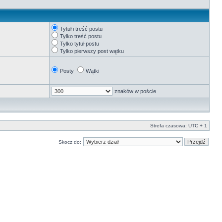
Tytuł i treść postu
Tylko treść postu
Tylko tytuł postu
Tylko pierwszy post wątku
Posty
Wątki
znaków w poście
Strefa czasowa: UTC + 1
Skocz do: