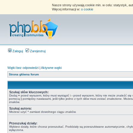
Nasze strony używają cookie min. w celu: statystyk, au
Więcej informacji w:
o cookie
Zaloguj
Zarejestruj
Wątki bez odpowiedzi
|
Aktywne wątki
Strona główna forum
Szukaj słów kluczowych:
Dodaj
+
przed wyrazem, który musi wystąpić i
-
przed wyrazem, który nie może znaleźć się 
pomocą
|
pomiędzy nawiasami, jeśli tylko jedno z tych słów musi zostać znalezione. Może
znaków.
Szukaj autora:
Możesz użyć * zamiast dowolnego ciągu znaków.
Przeszukaj działy:
Wybierz działy, które chcesz przeszukać. Poddziały są przeszukiwane automatycznie, chyba
wyłączona.