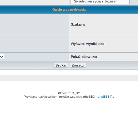
Opcje wyszukiwania
Szukaj w:
Wyświetl wyniki jako:
Pokaż pierwsze:
POWERED_BY
Przyjazne użytkownikom polskie wsparcie phpBB3 -
phpBB3.PL