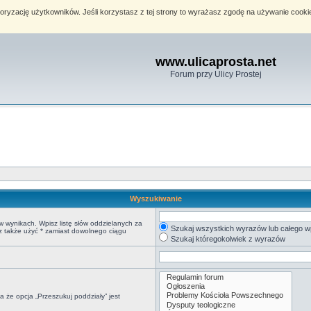
toryzację użytkowników. Jeśli korzystasz z tej strony to wyrażasz zgodę na używanie cook
www.ulicaprosta.net
Forum przy Ulicy Prostej
Wyszukiwanie
w wynikach. Wpisz listę słów oddzielanych za
Szukaj wszystkich wyrazów lub całego w
sz także użyć * zamiast dowolnego ciągu
Szukaj któregokolwiek z wyrazów
 że opcja „Przeszukuj poddziały” jest