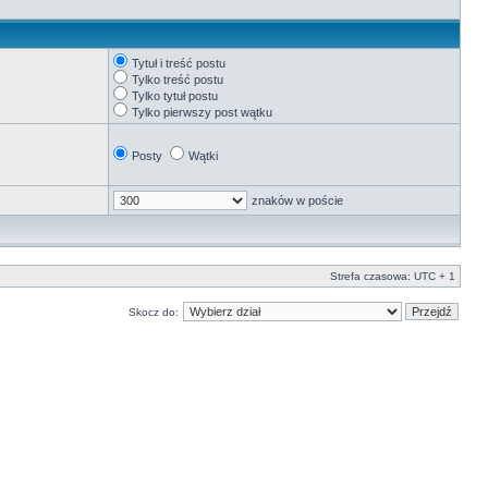
Tytuł i treść postu
Tylko treść postu
Tylko tytuł postu
Tylko pierwszy post wątku
Posty
Wątki
znaków w poście
Strefa czasowa: UTC + 1
Skocz do: