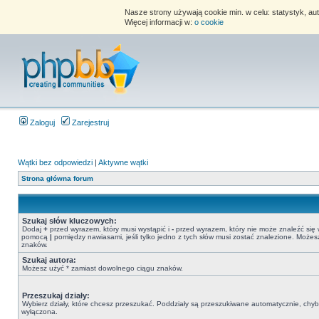
Nasze strony używają cookie min. w celu: statystyk, au
Więcej informacji w:
o cookie
Zaloguj
Zarejestruj
Wątki bez odpowiedzi
|
Aktywne wątki
Strona główna forum
Szukaj słów kluczowych:
Dodaj
+
przed wyrazem, który musi wystąpić i
-
przed wyrazem, który nie może znaleźć się 
pomocą
|
pomiędzy nawiasami, jeśli tylko jedno z tych słów musi zostać znalezione. Może
znaków.
Szukaj autora:
Możesz użyć * zamiast dowolnego ciągu znaków.
Przeszukaj działy:
Wybierz działy, które chcesz przeszukać. Poddziały są przeszukiwane automatycznie, chyba
wyłączona.