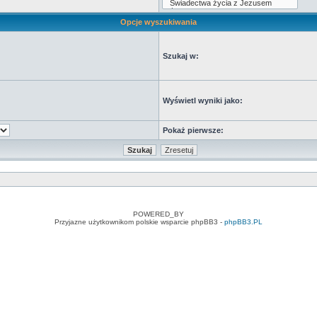
Opcje wyszukiwania
Szukaj w:
Wyświetl wyniki jako:
Pokaż pierwsze:
POWERED_BY
Przyjazne użytkownikom polskie wsparcie phpBB3 -
phpBB3.PL