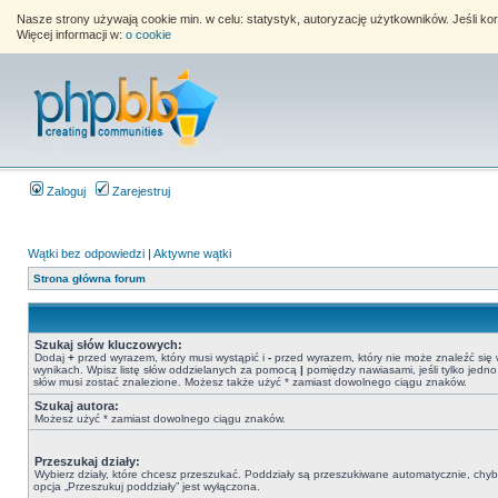
Nasze strony używają cookie min. w celu: statystyk, autoryzację użytkowników. Jeśli k
Więcej informacji w:
o cookie
Zaloguj
Zarejestruj
Wątki bez odpowiedzi
|
Aktywne wątki
Strona główna forum
Szukaj słów kluczowych:
Dodaj
+
przed wyrazem, który musi wystąpić i
-
przed wyrazem, który nie może znaleźć się
wynikach. Wpisz listę słów oddzielanych za pomocą
|
pomiędzy nawiasami, jeśli tylko jedno
słów musi zostać znalezione. Możesz także użyć * zamiast dowolnego ciągu znaków.
Szukaj autora:
Możesz użyć * zamiast dowolnego ciągu znaków.
Przeszukaj działy:
Wybierz działy, które chcesz przeszukać. Poddziały są przeszukiwane automatycznie, chy
opcja „Przeszukuj poddziały” jest wyłączona.