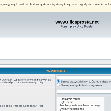
toryzację użytkowników. Jeśli korzystasz z tej strony to wyrażasz zgodę na używanie cook
www.ulicaprosta.net
Forum przy Ulicy Prostej
Wyszukiwanie
w wynikach. Wpisz listę słów oddzielanych za
Szukaj wszystkich wyrazów lub całego w
sz także użyć * zamiast dowolnego ciągu
Szukaj któregokolwiek z wyrazów
 że opcja „Przeszukuj poddziały” jest