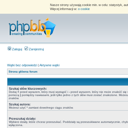
Nasze strony używają cookie min. w celu: statystyk, au
Więcej informacji w:
o cookie
Zaloguj
Zarejestruj
Wątki bez odpowiedzi
|
Aktywne wątki
Strona główna forum
Szukaj słów kluczowych:
Dodaj
+
przed wyrazem, który musi wystąpić i
-
przed wyrazem, który nie może znaleźć się 
pomocą
|
pomiędzy nawiasami, jeśli tylko jedno z tych słów musi zostać znalezione. Może
znaków.
Szukaj autora:
Możesz użyć * zamiast dowolnego ciągu znaków.
Przeszukaj działy:
Wybierz działy, które chcesz przeszukać. Poddziały są przeszukiwane automatycznie, chyba
wyłączona.