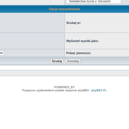
Opcje wyszukiwania
Szukaj w:
Wyświetl wyniki jako:
Pokaż pierwsze:
POWERED_BY
Przyjazne użytkownikom polskie wsparcie phpBB3 -
phpBB3.PL