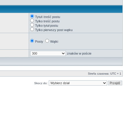
Tytuł i treść postu
Tylko treść postu
Tylko tytuł postu
Tylko pierwszy post wątku
Posty
Wątki
znaków w poście
Strefa czasowa: UTC + 1
Skocz do: