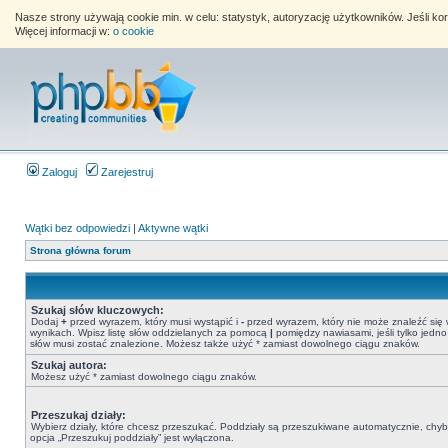
Nasze strony używają cookie min. w celu: statystyk, autoryzację użytkowników. Jeśli k
Więcej informacji w:
o cookie
Zaloguj
Zarejestruj
Wątki bez odpowiedzi
|
Aktywne wątki
Strona główna forum
Szukaj słów kluczowych:
Dodaj
+
przed wyrazem, który musi wystąpić i
-
przed wyrazem, który nie może znaleźć się
wynikach. Wpisz listę słów oddzielanych za pomocą
|
pomiędzy nawiasami, jeśli tylko jedno
słów musi zostać znalezione. Możesz także użyć * zamiast dowolnego ciągu znaków.
Szukaj autora:
Możesz użyć * zamiast dowolnego ciągu znaków.
Przeszukaj działy:
Wybierz działy, które chcesz przeszukać. Poddziały są przeszukiwane automatycznie, chy
opcja „Przeszukuj poddziały” jest wyłączona.