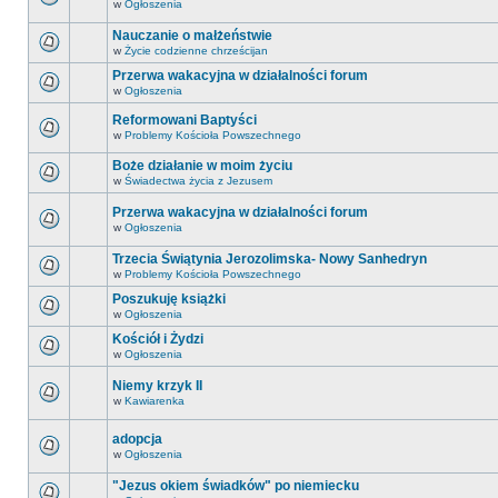
w
Ogłoszenia
Nauczanie o małżeństwie
w
Życie codzienne chrześcijan
Przerwa wakacyjna w działalności forum
w
Ogłoszenia
Reformowani Baptyści
w
Problemy Kościoła Powszechnego
Boże działanie w moim życiu
w
Świadectwa życia z Jezusem
Przerwa wakacyjna w działalności forum
w
Ogłoszenia
Trzecia Świątynia Jerozolimska- Nowy Sanhedryn
w
Problemy Kościoła Powszechnego
Poszukuję książki
w
Ogłoszenia
Kościół i Żydzi
w
Ogłoszenia
Niemy krzyk II
w
Kawiarenka
adopcja
w
Ogłoszenia
"Jezus okiem świadków" po niemiecku