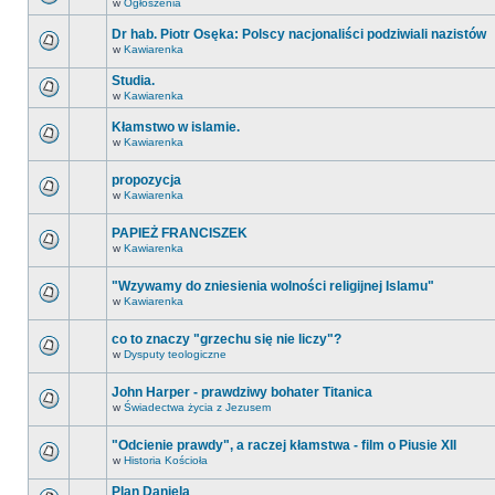
w
Ogłoszenia
Dr hab. Piotr Osęka: Polscy nacjonaliści podziwiali nazistów
w
Kawiarenka
Studia.
w
Kawiarenka
Kłamstwo w islamie.
w
Kawiarenka
propozycja
w
Kawiarenka
PAPIEŻ FRANCISZEK
w
Kawiarenka
"Wzywamy do zniesienia wolności religijnej Islamu"
w
Kawiarenka
co to znaczy "grzechu się nie liczy"?
w
Dysputy teologiczne
John Harper - prawdziwy bohater Titanica
w
Świadectwa życia z Jezusem
"Odcienie prawdy", a raczej kłamstwa - film o Piusie XII
w
Historia Kościoła
Plan Daniela