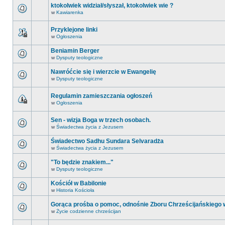
ktokolwiek widział/słyszał, ktokolwiek wie ?
w
Kawiarenka
Przyklejone linki
w
Ogłoszenia
Beniamin Berger
w
Dysputy teologiczne
Nawróćcie się i wierzcie w Ewangelię
w
Dysputy teologiczne
Regulamin zamieszczania ogłoszeń
w
Ogłoszenia
Sen - wizja Boga w trzech osobach.
w
Świadectwa życia z Jezusem
Świadectwo Sadhu Sundara Selvaradża
w
Świadectwa życia z Jezusem
"To będzie znakiem..."
w
Dysputy teologiczne
Kościół w Babilonie
w
Historia Kościoła
Gorąca prośba o pomoc, odnośnie Zboru Chrześcijańskiego
w
Życie codzienne chrześcijan