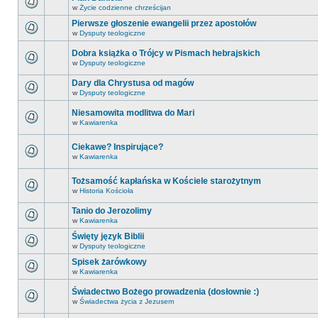
w
Życie codzienne chrześcijan
Pierwsze głoszenie ewangelii przez apostołów
w
Dysputy teologiczne
Dobra książka o Trójcy w Pismach hebrajskich
w
Dysputy teologiczne
Dary dla Chrystusa od magów
w
Dysputy teologiczne
Niesamowita modlitwa do Mari
w
Kawiarenka
Ciekawe? Inspirujące?
w
Kawiarenka
Tożsamość kapłańska w Kościele starożytnym
w
Historia Kościoła
Tanio do Jerozolimy
w
Kawiarenka
Święty język Biblii
w
Dysputy teologiczne
Spisek żarówkowy
w
Kawiarenka
Świadectwo Bożego prowadzenia (dosłownie :)
w
Świadectwa życia z Jezusem