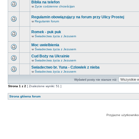
Biblia na telefon
w
Życie codzienne chrześcijan
Regulamin obowiązujący na forum przy Ulicy Prostej
w
Regulamin forum
Romek - puk puk
w
Świadectwa życia z Jezusem
Moc uwielbienia
w
Świadectwa życia z Jezusem
Cud Boży na Ukrainie
w
Świadectwa życia z Jezusem
Swiadectwo br. Yuna - Czlowiek z nieba
w
Świadectwa życia z Jezusem
Wyświetl posty nie starsze niż:
Strona
1
z
2
[ Znalezione wyniki: 51 ]
Strona główna forum
Przyjazne użytkowniko