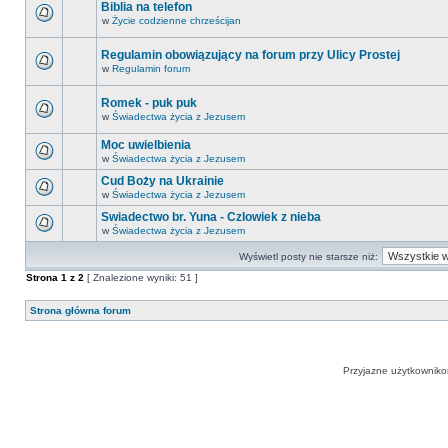
Biblia na telefon
w
Życie codzienne chrześcijan
Regulamin obowiązujący na forum przy Ulicy Prostej
w
Regulamin forum
Romek - puk puk
w
Świadectwa życia z Jezusem
Moc uwielbienia
w
Świadectwa życia z Jezusem
Cud Boży na Ukrainie
w
Świadectwa życia z Jezusem
Swiadectwo br. Yuna - Czlowiek z nieba
w
Świadectwa życia z Jezusem
Wyświetl posty nie starsze niż:
Strona
1
z
2
[ Znalezione wyniki: 51 ]
Strona główna forum
Przyjazne użytkowniko