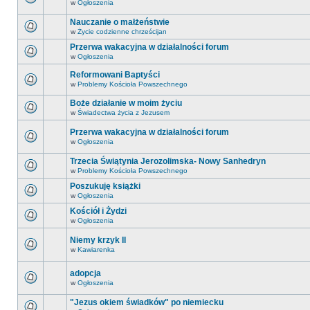
w
Ogłoszenia
Nauczanie o małżeństwie
w
Życie codzienne chrześcijan
Przerwa wakacyjna w działalności forum
w
Ogłoszenia
Reformowani Baptyści
w
Problemy Kościoła Powszechnego
Boże działanie w moim życiu
w
Świadectwa życia z Jezusem
Przerwa wakacyjna w działalności forum
w
Ogłoszenia
Trzecia Świątynia Jerozolimska- Nowy Sanhedryn
w
Problemy Kościoła Powszechnego
Poszukuję książki
w
Ogłoszenia
Kościół i Żydzi
w
Ogłoszenia
Niemy krzyk II
w
Kawiarenka
adopcja
w
Ogłoszenia
"Jezus okiem świadków" po niemiecku