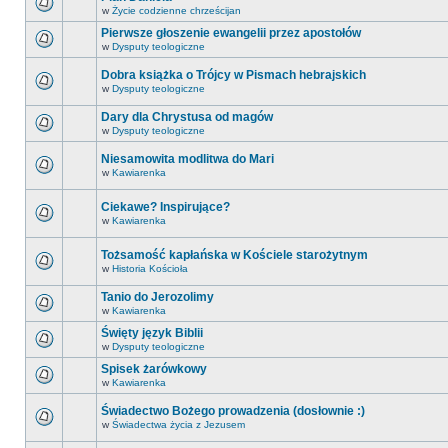
w
Życie codzienne chrześcijan
Pierwsze głoszenie ewangelii przez apostołów
w
Dysputy teologiczne
Dobra książka o Trójcy w Pismach hebrajskich
w
Dysputy teologiczne
Dary dla Chrystusa od magów
w
Dysputy teologiczne
Niesamowita modlitwa do Mari
w
Kawiarenka
Ciekawe? Inspirujące?
w
Kawiarenka
Tożsamość kapłańska w Kościele starożytnym
w
Historia Kościoła
Tanio do Jerozolimy
w
Kawiarenka
Święty język Biblii
w
Dysputy teologiczne
Spisek żarówkowy
w
Kawiarenka
Świadectwo Bożego prowadzenia (dosłownie :)
w
Świadectwa życia z Jezusem