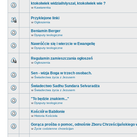
ktokolwiek widział/słyszał, ktokolwiek wie ?
w
Kawiarenka
Przyklejone linki
w
Ogłoszenia
Beniamin Berger
w
Dysputy teologiczne
Nawróćcie się i wierzcie w Ewangelię
w
Dysputy teologiczne
Regulamin zamieszczania ogłoszeń
w
Ogłoszenia
Sen - wizja Boga w trzech osobach.
w
Świadectwa życia z Jezusem
Świadectwo Sadhu Sundara Selvaradża
w
Świadectwa życia z Jezusem
"To będzie znakiem..."
w
Dysputy teologiczne
Kościół w Babilonie
w
Historia Kościoła
Gorąca prośba o pomoc, odnośnie Zboru Chrześcijańskiego
w
Życie codzienne chrześcijan