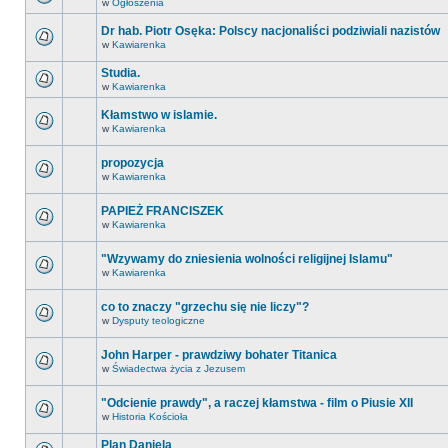
w
Ogłoszenia
Dr hab. Piotr Osęka: Polscy nacjonaliści podziwiali nazistów
w
Kawiarenka
Studia.
w
Kawiarenka
Kłamstwo w islamie.
w
Kawiarenka
propozycja
w
Kawiarenka
PAPIEŻ FRANCISZEK
w
Kawiarenka
"Wzywamy do zniesienia wolności religijnej Islamu"
w
Kawiarenka
co to znaczy "grzechu się nie liczy"?
w
Dysputy teologiczne
John Harper - prawdziwy bohater Titanica
w
Świadectwa życia z Jezusem
"Odcienie prawdy", a raczej kłamstwa - film o Piusie XII
w
Historia Kościoła
Plan Daniela