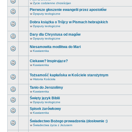
w
Życie codzienne chrześcijan
Pierwsze głoszenie ewangelii przez apostołów
w
Dysputy teologiczne
Dobra książka o Trójcy w Pismach hebrajskich
w
Dysputy teologiczne
Dary dla Chrystusa od magów
w
Dysputy teologiczne
Niesamowita modlitwa do Mari
w
Kawiarenka
Ciekawe? Inspirujące?
w
Kawiarenka
Tożsamość kapłańska w Kościele starożytnym
w
Historia Kościoła
Tanio do Jerozolimy
w
Kawiarenka
Święty język Biblii
w
Dysputy teologiczne
Spisek żarówkowy
w
Kawiarenka
Świadectwo Bożego prowadzenia (dosłownie :)
w
Świadectwa życia z Jezusem