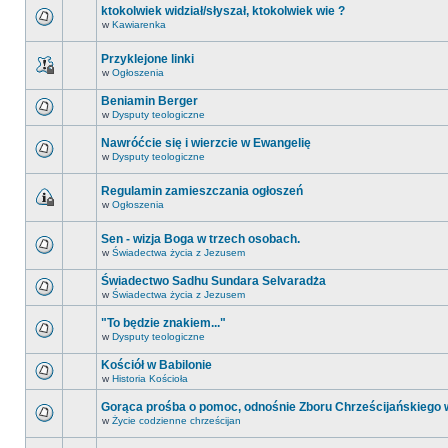
ktokolwiek widział/słyszał, ktokolwiek wie ?
w
Kawiarenka
Przyklejone linki
w
Ogłoszenia
Beniamin Berger
w
Dysputy teologiczne
Nawróćcie się i wierzcie w Ewangelię
w
Dysputy teologiczne
Regulamin zamieszczania ogłoszeń
w
Ogłoszenia
Sen - wizja Boga w trzech osobach.
w
Świadectwa życia z Jezusem
Świadectwo Sadhu Sundara Selvaradża
w
Świadectwa życia z Jezusem
"To będzie znakiem..."
w
Dysputy teologiczne
Kościół w Babilonie
w
Historia Kościoła
Gorąca prośba o pomoc, odnośnie Zboru Chrześcijańskiego
w
Życie codzienne chrześcijan