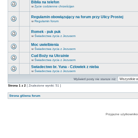
Biblia na telefon
w
Życie codzienne chrześcijan
Regulamin obowiązujący na forum przy Ulicy Prostej
w
Regulamin forum
Romek - puk puk
w
Świadectwa życia z Jezusem
Moc uwielbienia
w
Świadectwa życia z Jezusem
Cud Boży na Ukrainie
w
Świadectwa życia z Jezusem
Swiadectwo br. Yuna - Czlowiek z nieba
w
Świadectwa życia z Jezusem
Wyświetl posty nie starsze niż:
Strona
1
z
2
[ Znalezione wyniki: 51 ]
Strona główna forum
Przyjazne użytkowniko