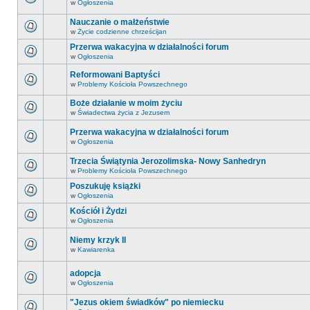
w
Ogłoszenia
Nauczanie o małżeństwie
w
Życie codzienne chrześcijan
Przerwa wakacyjna w działalności forum
w
Ogłoszenia
Reformowani Baptyści
w
Problemy Kościoła Powszechnego
Boże działanie w moim życiu
w
Świadectwa życia z Jezusem
Przerwa wakacyjna w działalności forum
w
Ogłoszenia
Trzecia Świątynia Jerozolimska- Nowy Sanhedryn
w
Problemy Kościoła Powszechnego
Poszukuję książki
w
Ogłoszenia
Kościół i Żydzi
w
Ogłoszenia
Niemy krzyk II
w
Kawiarenka
adopcja
w
Ogłoszenia
"Jezus okiem świadków" po niemiecku