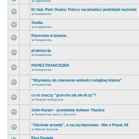
w
Ogłoszenia
Dr hab. Piotr Osęka: Polscy nacjonaliści podziwiali nazistów
w
Kawiarenka
Studia.
w
Kawiarenka
Kłamstwo w islamie.
w
Kawiarenka
propozycja
w
Kawiarenka
PAPIEŻ FRANCISZEK
w
Kawiarenka
"Wzywamy do zniesienia wolności religijnej Islamu"
w
Kawiarenka
co to znaczy "grzechu się nie liczy"?
w
Dysputy teologiczne
John Harper - prawdziwy bohater Titanica
w
Świadectwa życia z Jezusem
"Odcienie prawdy", a raczej kłamstwa - film o Piusie XII
w
Historia Kościoła
Plan Daniela