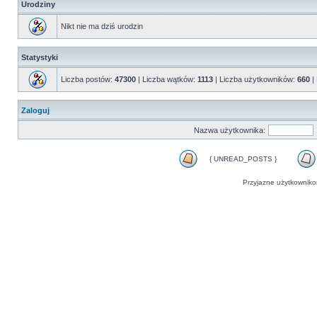
Urodziny
Nikt nie ma dziś urodzin
Statystyki
Liczba postów:
47300
| Liczba wątków:
1113
| Liczba użytkowników:
660
|
Zaloguj
Nazwa użytkownika:
{ UNREAD_POSTS }
Przyjazne użytkowniko