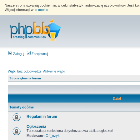
Nasze strony używają cookie min. w celu: statystyk, autoryzację użytkowników. Jeśli k
Więcej informacji w:
o cookie
Zaloguj
Zarejestruj
Wątki bez odpowiedzi
|
Aktywne wątki
Strona główna forum
Dział
Tematy ogólne
Regulamin forum
Ogłoszenia
Tu została przeniesiona dotychczasowa tablica ogłoszeń
Moderator:
Off_czyk