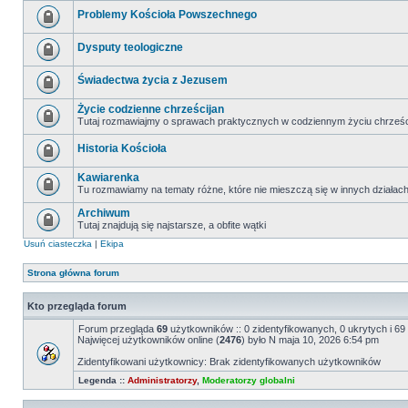
Problemy Kościoła Powszechnego
Dysputy teologiczne
Świadectwa życia z Jezusem
Życie codzienne chrześcijan
Tutaj rozmawiajmy o sprawach praktycznych w codziennym życiu chrześc
Historia Kościoła
Kawiarenka
Tu rozmawiamy na tematy różne, które nie mieszczą się w innych działac
Archiwum
Tutaj znajdują się najstarsze, a obfite wątki
Usuń ciasteczka
|
Ekipa
Strona główna forum
Kto przegląda forum
Forum przegląda
69
użytkowników :: 0 zidentyfikowanych, 0 ukrytych i 69 
Najwięcej użytkowników online (
2476
) było N maja 10, 2026 6:54 pm
Zidentyfikowani użytkownicy: Brak zidentyfikowanych użytkowników
Legenda ::
Administratorzy
,
Moderatorzy globalni