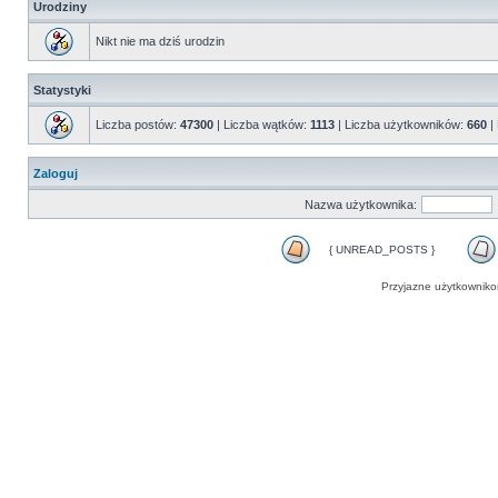
Urodziny
Nikt nie ma dziś urodzin
Statystyki
Liczba postów:
47300
| Liczba wątków:
1113
| Liczba użytkowników:
660
|
Zaloguj
Nazwa użytkownika:
{ UNREAD_POSTS }
Przyjazne użytkowniko