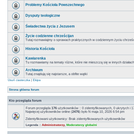
Problemy Kościoła Powszechnego
Dysputy teologiczne
Świadectwa życia z Jezusem
Życie codzienne chrześcijan
Tutaj rozmawiajmy o sprawach praktycznych w codziennym życiu chrześc
Historia Kościoła
Kawiarenka
Tu rozmawiamy na tematy różne, które nie mieszczą się w innych działac
Archiwum
Tutaj znajdują się najstarsze, a obfite wątki
Usuń ciasteczka
|
Ekipa
Strona główna forum
Kto przegląda forum
Forum przegląda
176
użytkowników :: 0 zidentyfikowanych, 0 ukrytych i 17
Najwięcej użytkowników online (
2476
) było N maja 10, 2026 6:54 pm
Zidentyfikowani użytkownicy: Brak zidentyfikowanych użytkowników
Legenda ::
Administratorzy
,
Moderatorzy globalni