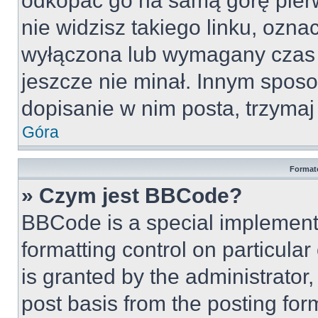
odkopać go na samą górę pierws
nie widzisz takiego linku, ozna
wyłączona lub wymagany czas 
jeszcze nie minał. Innym spos
dopisanie w nim posta, trzymaj 
Góra
Format
» Czym jest BBCode?
BBCode is a special implementa
formatting control on particula
is granted by the administrator,
post basis from the posting form