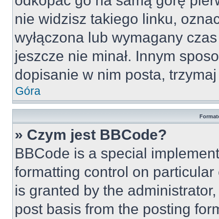
odkopać go na samą górę pierws
nie widzisz takiego linku, ozna
wyłączona lub wymagany czas 
jeszcze nie minał. Innym spos
dopisanie w nim posta, trzymaj 
Góra
Format
» Czym jest BBCode?
BBCode is a special implementa
formatting control on particula
is granted by the administrator,
post basis from the posting form