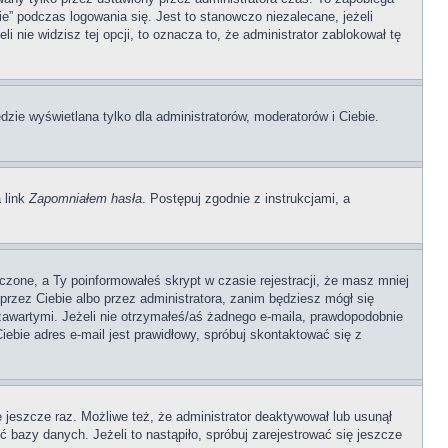
” podczas logowania się. Jest to stanowczo niezalecane, jeżeli
i nie widzisz tej opcji, to oznacza to, że administrator zablokował tę
dzie wyświetlana tylko dla administratorów, moderatorów i Ciebie.
 link
Zapomniałem hasła
. Postępuj zgodnie z instrukcjami, a
czone, a Ty poinformowałeś skrypt w czasie rejestracji, że masz mniej
 przez Ciebie albo przez administratora, zanim będziesz mógł się
 zawartymi. Jeżeli nie otrzymałeś/aś żadnego e-maila, prawdopodobnie
iebie adres e-mail jest prawidłowy, spróbuj skontaktować się z
ę jeszcze raz. Możliwe też, że administrator deaktywował lub usunął
 bazy danych. Jeżeli to nastąpiło, spróbuj zarejestrować się jeszcze