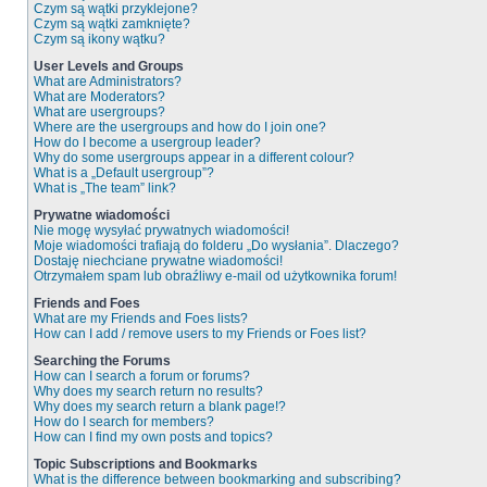
Czym są wątki przyklejone?
Czym są wątki zamknięte?
Czym są ikony wątku?
User Levels and Groups
What are Administrators?
What are Moderators?
What are usergroups?
Where are the usergroups and how do I join one?
How do I become a usergroup leader?
Why do some usergroups appear in a different colour?
What is a „Default usergroup”?
What is „The team” link?
Prywatne wiadomości
Nie mogę wysyłać prywatnych wiadomości!
Moje wiadomości trafiają do folderu „Do wysłania”. Dlaczego?
Dostaję niechciane prywatne wiadomości!
Otrzymałem spam lub obraźliwy e-mail od użytkownika forum!
Friends and Foes
What are my Friends and Foes lists?
How can I add / remove users to my Friends or Foes list?
Searching the Forums
How can I search a forum or forums?
Why does my search return no results?
Why does my search return a blank page!?
How do I search for members?
How can I find my own posts and topics?
Topic Subscriptions and Bookmarks
What is the difference between bookmarking and subscribing?