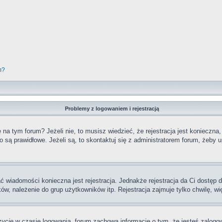
m?
Problemy z logowaniem i rejestracją
a tym forum? Jeżeli nie, to musisz wiedzieć, że rejestracja jest konieczna,
o są prawidłowe. Jeżeli są, to skontaktuj się z administratorem forum, żeby 
ać wiadomości konieczna jest rejestracja. Jednakże rejestracja da Ci dostęp
ów, należenie do grup użytkowników itp. Rejestracja zajmuje tylko chwilę, wi
zycie
w czasie logowania, forum zachowa informację o tym, że jesteś zalogow