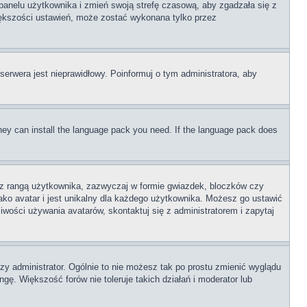
o panelu użytkownika i zmień swoją strefę czasową, aby zgadzała się z
iększości ustawień, może zostać wykonana tylko przez
serwera jest nieprawidłowy. Poinformuj o tym administratora, aby
 they can install the language pack you need. If the language pack does
e z rangą użytkownika, zazwyczaj w formie gwiazdek, bloczków czy
ako avatar i jest unikalny dla każdego użytkownika. Możesz go ustawić
wości używania avatarów, skontaktuj się z administratorem i zapytaj
zy administrator. Ogólnie to nie możesz tak po prostu zmienić wyglądu
gę. Większość forów nie toleruje takich działań i moderator lub