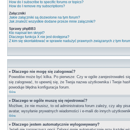
How do I subscribe to specific forums or topics?
How do I remove my subscriptions?
Załączniki
Jakie załączniki są dozwolone na tym forum?
Jak znaleźć wszystkie dodane przeze mnie załączniki?
Sprawy phpBB3
Kto napisał ten skrypt?
Dlaczego funkcja X nie jest dostępna?
Z kim się skontaktować w sprawie nadużyć prawnych związanych z tym foru
» Dlaczego nie mogę się zalogować?
Powodów może być kilka. Po pierwsze: Czy w ogóle zarejestrowałeś się n
się zalogować, to upewnij się, że Twoja nazwa użytkownika i Twoje hasł
powoduje błędna konfiguracja forum.
Góra
» Dlaczego w ogóle muszę się rejestrować?
Możliwe, że nie musisz, to od administratora forum zależy, czy aby pis
avatar, wysyłanie prywatnych wiadomości i e-maili do innych użytkownik
Góra
» Dlaczego jestem automatycznie wylogowywany?
Jeżeli nie zaznaczysz opcji
Zaloguj mnie automatycznie przy każdej wi