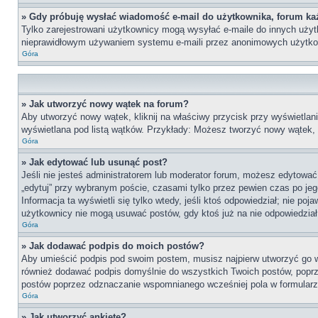
» Gdy próbuję wysłać wiadomość e-mail do użytkownika, forum ka
Tylko zarejestrowani użytkownicy mogą wysyłać e-maile do innych użytko
nieprawidłowym używaniem systemu e-maili przez anonimowych użytko
Góra
» Jak utworzyć nowy wątek na forum?
Aby utworzyć nowy wątek, kliknij na właściwy przycisk przy wyświetlan
wyświetlana pod listą wątków. Przykłady: Możesz tworzyć nowy wątek,
Góra
» Jak edytować lub usunąć post?
Jeśli nie jesteś administratorem lub moderator forum, możesz edytować 
„edytuj” przy wybranym poście, czasami tylko przez pewien czas po jego 
Informacja ta wyświetli się tylko wtedy, jeśli ktoś odpowiedział; nie po
użytkownicy nie mogą usuwać postów, gdy ktoś już na nie odpowiedział
Góra
» Jak dodawać podpis do moich postów?
Aby umieścić podpis pod swoim postem, musisz najpierw utworzyć go 
również dodawać podpis domyślnie do wszystkich Twoich postów, poprz
postów poprzez odznaczanie wspomnianego wcześniej pola w formularzu
Góra
» Jak utworzyć ankietę?