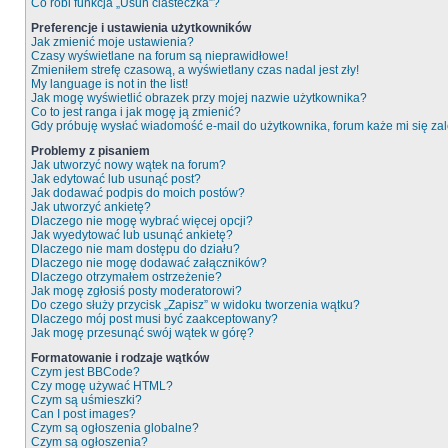
Co robi funkcja „Usuń ciasteczka”?
Preferencje i ustawienia użytkowników
Jak zmienić moje ustawienia?
Czasy wyświetlane na forum są nieprawidłowe!
Zmieniłem strefę czasową, a wyświetlany czas nadal jest zły!
My language is not in the list!
Jak mogę wyświetlić obrazek przy mojej nazwie użytkownika?
Co to jest ranga i jak mogę ją zmienić?
Gdy próbuję wysłać wiadomość e-mail do użytkownika, forum każe mi się z
Problemy z pisaniem
Jak utworzyć nowy wątek na forum?
Jak edytować lub usunąć post?
Jak dodawać podpis do moich postów?
Jak utworzyć ankietę?
Dlaczego nie mogę wybrać więcej opcji?
Jak wyedytować lub usunąć ankietę?
Dlaczego nie mam dostępu do działu?
Dlaczego nie mogę dodawać załączników?
Dlaczego otrzymałem ostrzeżenie?
Jak mogę zgłosiś posty moderatorowi?
Do czego służy przycisk „Zapisz” w widoku tworzenia wątku?
Dlaczego mój post musi być zaakceptowany?
Jak mogę przesunąć swój wątek w górę?
Formatowanie i rodzaje wątków
Czym jest BBCode?
Czy mogę używać HTML?
Czym są uśmieszki?
Can I post images?
Czym są ogłoszenia globalne?
Czym są ogłoszenia?