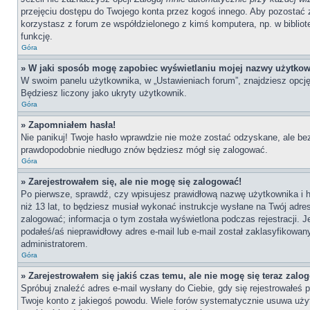
przejęciu dostępu do Twojego konta przez kogoś innego. Aby pozostać 
korzystasz z forum ze współdzielonego z kimś komputera, np. w bibliotece
funkcję.
Góra
» W jaki sposób mogę zapobiec wyświetlaniu mojej nazwy użytkow
W swoim panelu użytkownika, w „Ustawieniach forum”, znajdziesz opcj
Będziesz liczony jako ukryty użytkownik.
Góra
» Zapomniałem hasła!
Nie panikuj! Twoje hasło wprawdzie nie może zostać odzyskane, ale bez
prawdopodobnie niedługo znów będziesz mógł się zalogować.
Góra
» Zarejestrowałem się, ale nie mogę się zalogować!
Po pierwsze, sprawdź, czy wpisujesz prawidłową nazwę użytkownika i has
niż 13 lat, to będziesz musiał wykonać instrukcje wysłane na Twój adre
zalogować; informacja o tym została wyświetlona podczas rejestracji. J
podałeś/aś nieprawidłowy adres e-mail lub e-mail został zaklasyfikowan
administratorem.
Góra
» Zarejestrowałem się jakiś czas temu, ale nie mogę się teraz zalo
Spróbuj znaleźć adres e-mail wysłany do Ciebie, gdy się rejestrowałeś 
Twoje konto z jakiegoś powodu. Wiele forów systematycznie usuwa użytk