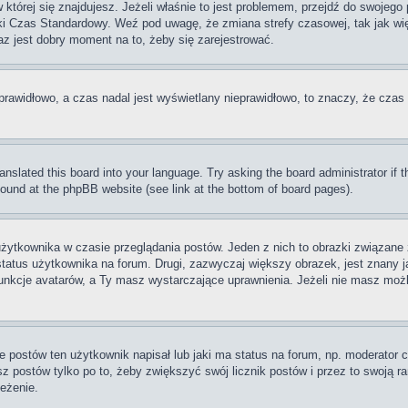
w której się znajdujesz. Jeżeli właśnie to jest problemem, przejdź do swojeg
ki Czas Standardowy. Weź pod uwagę, że zmiana strefy czasowej, tak jak w
raz jest dobry moment na to, żeby się zarejestrować.
prawidłowo, a czas nadal jest wyświetlany nieprawidłowo, to znaczy, że czas 
ranslated this board into your language. Try asking the board administrator if
 found at the phpBB website (see link at the bottom of board pages).
użytkownika w czasie przeglądania postów. Jeden z nich to obrazki związan
 status użytkownika na forum. Drugi, zazwyczaj większy obrazek, jest znany j
unkcje avatarów, a Ty masz wystarczające uprawnienia. Jeżeli nie masz możli
postów ten użytkownik napisał lub jaki ma status na forum, np. moderator c
z postów tylko po to, żeby zwiększyć swój licznik postów i przez to swoją ran
zeżenie.