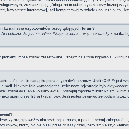
zalogowanym, zaznacz opcję „Zaloguj mnie automatycznie przy każdej wizycie
, kawiarence internetowej, sali komputerowej w szkole / na uczelni itp. Jeżel
nika na liście użytkowników przeglądających forum?
ę
Nie pokazuj, że jestem online
. Włącz tę opcję i Twoja nazwa użytkownika bę
 problemu może zostać zresetowane. Przejdź na stronę logowania i kliknij na
ło. Jeśli tak, to nastąpiła jedna z tych dwóch rzeczy: Jeśli COPPA jest włą
s e-mail. Niektóre fora wymagają też, żeby nowe rejestracje były aktywowane
eżeli został do Ciebie wysłany e-mail, postępuj zgodnie z instrukcjami w nim
y jako spam przez filtr antyspamowy. Jeśli jesteś pewny/a, że podany przez C
gować!?!
pierwszy raz, sprawdź w nim swój login i hasło, a potem spróbuj zalogować si
owników, którzy nic nie pisali przez dłuższy czas, żeby zmniejszyć wielkość