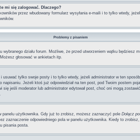
że mi się zalogować. Dlaczego?
wników przez wbudowany formularz wysyłania e-maili i to tylko wtedy, jeżeli
wników.
Problemy z pisaniem
iu wybranego działu forum. Możliwe, że przed utworzeniem wątku będziesz mu
 Możesz głosować w ankietach itp.
i usuwać tylko swoje posty i to tylko wtedy, jeżeli administrator w ten sposó
napisaniu. Jeżeli ktoś już odpowiedział na ten post, pod Twoim postem pojawi 
jawi się jeśli moderator lub administrator edytował post, choć oni mogą zosta
.
w panelu użytkownika. Gdy już to zrobisz, możesz zaznaczyć pole
Dołącz po
ez zaznaczenie odpowiedniego pola w panelu użytkownika. Kiedy to zrobisz,
 pisania posta.