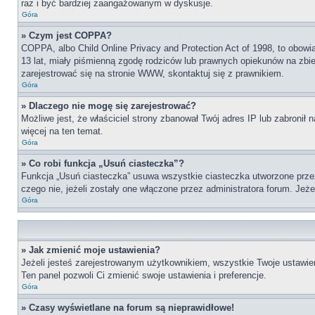
raz i być bardziej zaangażowanym w dyskusje.
Góra
» Czym jest COPPA?
COPPA, albo Child Online Privacy and Protection Act of 1998, to obow
13 lat, miały piśmienną zgodę rodziców lub prawnych opiekunów na zbier
zarejestrować się na stronie WWW, skontaktuj się z prawnikiem.
Góra
» Dlaczego nie mogę się zarejestrować?
Możliwe jest, że właściciel strony zbanował Twój adres IP lub zabronił 
więcej na ten temat.
Góra
» Co robi funkcja „Usuń ciasteczka”?
Funkcja „Usuń ciasteczka” usuwa wszystkie ciasteczka utworzone przez 
czego nie, jeżeli zostały one włączone przez administratora forum. Je
Góra
» Jak zmienić moje ustawienia?
Jeżeli jesteś zarejestrowanym użytkownikiem, wszystkie Twoje ustawien
Ten panel pozwoli Ci zmienić swoje ustawienia i preferencje.
Góra
» Czasy wyświetlane na forum są nieprawidłowe!