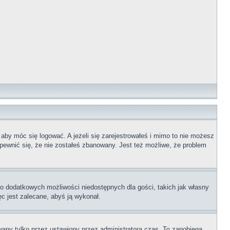
 aby móc się logować. A jeżeli się zarejestrowałeś i mimo to nie możesz
upewnić się, że nie zostałeś zbanowany. Jest też możliwe, że problem
 do dodatkowych możliwości niedostępnych dla gości, takich jak własny
ęc jest zalecane, abyś ją wykonał.
any tylko przez ustawiony przez administratora czas. To zapobiega