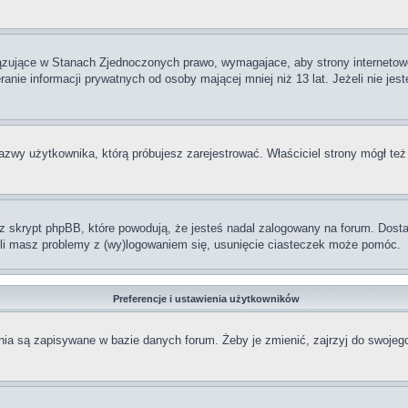
iązujące w Stanach Zjednoczonych prawo, wymagajace, aby strony internetowe
anie informacji prywatnych od osoby mającej mniej niż 13 lat. Jeżeli nie jes
nazwy użytkownika, którą próbujesz zarejestrować. Właściciel strony mógł też
skrypt phpBB, które powodują, że jesteś nadal zalogowany na forum. Dostarc
żeli masz problemy z (wy)logowaniem się, usunięcie ciasteczek może pomóc.
Preferencje i ustawienia użytkowników
ia są zapisywane w bazie danych forum. Żeby je zmienić, zajrzyj do swojego