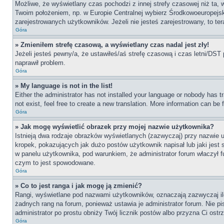
Możliwe, że wyświetlany czas pochodzi z innej strefy czasowej niż ta, 
Twoim położeniem, np. w Europie Centralnej wybierz Środkowoeuropejs
zarejestrowanych użytkowników. Jeżeli nie jesteś zarejestrowany, to te
Góra
» Zmieniłem strefę czasową, a wyświetlany czas nadal jest zły!
Jeżeli jesteś pewny/a, że ustawiłeś/aś strefę czasową i czas letni/DST 
naprawił problem.
Góra
» My language is not in the list!
Either the administrator has not installed your language or nobody has t
not exist, feel free to create a new translation. More information can be
Góra
» Jak mogę wyświetlić obrazek przy mojej nazwie użytkownika?
Istnieją dwa rodzaje obrazków wyświetlanych (zazwyczaj) przy nazwie 
kropek, pokazujących jak dużo postów użytkownik napisał lub jaki jest
w panelu użytkownika, pod warunkiem, że administrator forum właczył f
czym to jest spowodowane.
Góra
» Co to jest ranga i jak mogę ją zmienić?
Rangi, wyświetlane pod nazwami użytkowników, oznaczają zazwyczaj ile 
żadnych rang na forum, ponieważ ustawia je administrator forum. Nie pis
administrator po prostu obniży Twój licznik postów albo przyzna Ci ostr
Góra