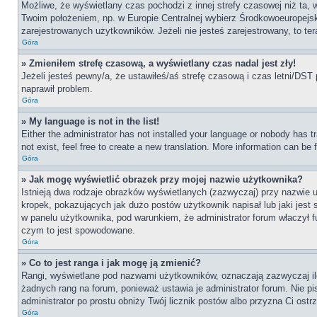
Możliwe, że wyświetlany czas pochodzi z innej strefy czasowej niż ta, 
Twoim położeniem, np. w Europie Centralnej wybierz Środkowoeuropejs
zarejestrowanych użytkowników. Jeżeli nie jesteś zarejestrowany, to te
Góra
» Zmieniłem strefę czasową, a wyświetlany czas nadal jest zły!
Jeżeli jesteś pewny/a, że ustawiłeś/aś strefę czasową i czas letni/DST 
naprawił problem.
Góra
» My language is not in the list!
Either the administrator has not installed your language or nobody has t
not exist, feel free to create a new translation. More information can be
Góra
» Jak mogę wyświetlić obrazek przy mojej nazwie użytkownika?
Istnieją dwa rodzaje obrazków wyświetlanych (zazwyczaj) przy nazwie 
kropek, pokazujących jak dużo postów użytkownik napisał lub jaki jest
w panelu użytkownika, pod warunkiem, że administrator forum właczył f
czym to jest spowodowane.
Góra
» Co to jest ranga i jak mogę ją zmienić?
Rangi, wyświetlane pod nazwami użytkowników, oznaczają zazwyczaj ile 
żadnych rang na forum, ponieważ ustawia je administrator forum. Nie pis
administrator po prostu obniży Twój licznik postów albo przyzna Ci ostr
Góra