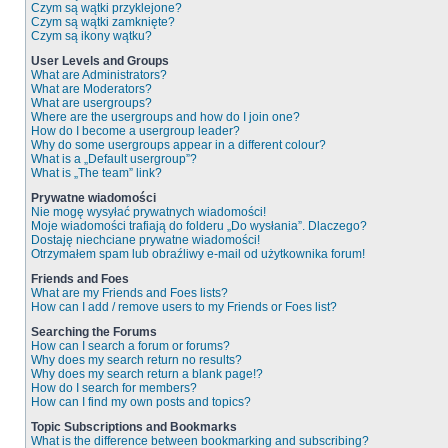
Czym są wątki przyklejone?
Czym są wątki zamknięte?
Czym są ikony wątku?
User Levels and Groups
What are Administrators?
What are Moderators?
What are usergroups?
Where are the usergroups and how do I join one?
How do I become a usergroup leader?
Why do some usergroups appear in a different colour?
What is a „Default usergroup”?
What is „The team” link?
Prywatne wiadomości
Nie mogę wysyłać prywatnych wiadomości!
Moje wiadomości trafiają do folderu „Do wysłania”. Dlaczego?
Dostaję niechciane prywatne wiadomości!
Otrzymałem spam lub obraźliwy e-mail od użytkownika forum!
Friends and Foes
What are my Friends and Foes lists?
How can I add / remove users to my Friends or Foes list?
Searching the Forums
How can I search a forum or forums?
Why does my search return no results?
Why does my search return a blank page!?
How do I search for members?
How can I find my own posts and topics?
Topic Subscriptions and Bookmarks
What is the difference between bookmarking and subscribing?