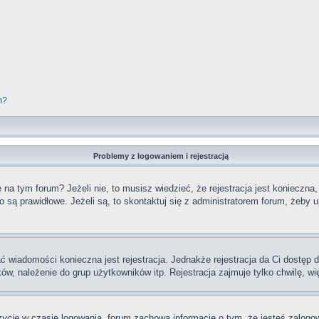
m?
Problemy z logowaniem i rejestracją
a tym forum? Jeżeli nie, to musisz wiedzieć, że rejestracja jest konieczna,
o są prawidłowe. Jeżeli są, to skontaktuj się z administratorem forum, żeby 
ać wiadomości konieczna jest rejestracja. Jednakże rejestracja da Ci dostęp
ów, należenie do grup użytkowników itp. Rejestracja zajmuje tylko chwilę, wi
zycie
w czasie logowania, forum zachowa informację o tym, że jesteś zalogow