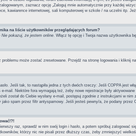
zalogowanym, zaznacz opcję „Zaloguj mnie automatycznie przy każdej wizycie
, kawiarence internetowej, sali komputerowej w szkole / na uczelni itp. Jeżel
nika na liście użytkowników przeglądających forum?
ę
Nie pokazuj, że jestem online
. Włącz tę opcję i Twoja nazwa użytkownika bę
 problemu może zostać zresetowane. Przejdź na stronę logowania i kliknij na
ło. Jeśli tak, to nastąpiła jedna z tych dwóch rzeczy: Jeśli COPPA jest włą
s e-mail. Niektóre fora wymagają też, żeby nowe rejestracje były aktywowane
eżeli został do Ciebie wysłany e-mail, postępuj zgodnie z instrukcjami w nim
y jako spam przez filtr antyspamowy. Jeśli jesteś pewny/a, że podany przez C
gować!?!
pierwszy raz, sprawdź w nim swój login i hasło, a potem spróbuj zalogować si
owników, którzy nic nie pisali przez dłuższy czas, żeby zmniejszyć wielkość