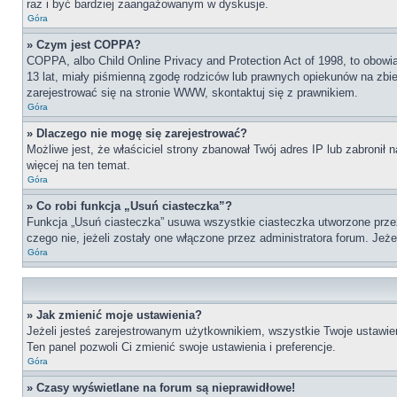
raz i być bardziej zaangażowanym w dyskusje.
Góra
» Czym jest COPPA?
COPPA, albo Child Online Privacy and Protection Act of 1998, to obow
13 lat, miały piśmienną zgodę rodziców lub prawnych opiekunów na zbier
zarejestrować się na stronie WWW, skontaktuj się z prawnikiem.
Góra
» Dlaczego nie mogę się zarejestrować?
Możliwe jest, że właściciel strony zbanował Twój adres IP lub zabronił 
więcej na ten temat.
Góra
» Co robi funkcja „Usuń ciasteczka”?
Funkcja „Usuń ciasteczka” usuwa wszystkie ciasteczka utworzone przez 
czego nie, jeżeli zostały one włączone przez administratora forum. Je
Góra
» Jak zmienić moje ustawienia?
Jeżeli jesteś zarejestrowanym użytkownikiem, wszystkie Twoje ustawien
Ten panel pozwoli Ci zmienić swoje ustawienia i preferencje.
Góra
» Czasy wyświetlane na forum są nieprawidłowe!