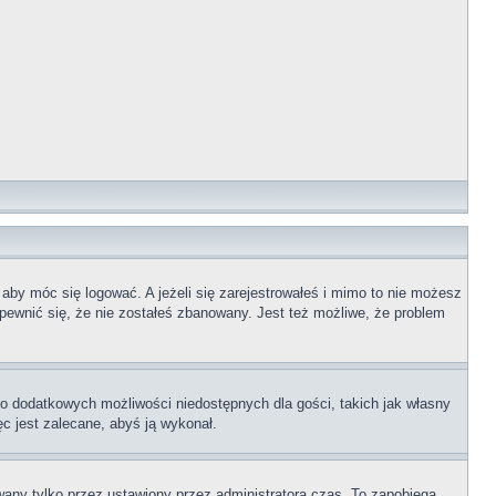
 aby móc się logować. A jeżeli się zarejestrowałeś i mimo to nie możesz
upewnić się, że nie zostałeś zbanowany. Jest też możliwe, że problem
 do dodatkowych możliwości niedostępnych dla gości, takich jak własny
ęc jest zalecane, abyś ją wykonał.
any tylko przez ustawiony przez administratora czas. To zapobiega