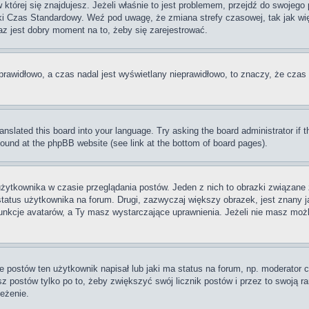
w której się znajdujesz. Jeżeli właśnie to jest problemem, przejdź do swojeg
ki Czas Standardowy. Weź pod uwagę, że zmiana strefy czasowej, tak jak w
raz jest dobry moment na to, żeby się zarejestrować.
prawidłowo, a czas nadal jest wyświetlany nieprawidłowo, to znaczy, że czas 
ranslated this board into your language. Try asking the board administrator if
 found at the phpBB website (see link at the bottom of board pages).
użytkownika w czasie przeglądania postów. Jeden z nich to obrazki związan
 status użytkownika na forum. Drugi, zazwyczaj większy obrazek, jest znany j
unkcje avatarów, a Ty masz wystarczające uprawnienia. Jeżeli nie masz możli
postów ten użytkownik napisał lub jaki ma status na forum, np. moderator c
z postów tylko po to, żeby zwiększyć swój licznik postów i przez to swoją ran
zeżenie.