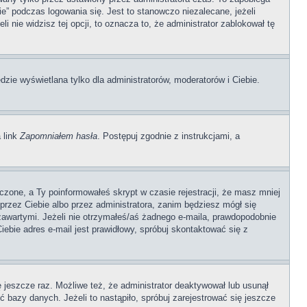
” podczas logowania się. Jest to stanowczo niezalecane, jeżeli
i nie widzisz tej opcji, to oznacza to, że administrator zablokował tę
dzie wyświetlana tylko dla administratorów, moderatorów i Ciebie.
 link
Zapomniałem hasła
. Postępuj zgodnie z instrukcjami, a
czone, a Ty poinformowałeś skrypt w czasie rejestracji, że masz mniej
 przez Ciebie albo przez administratora, zanim będziesz mógł się
 zawartymi. Jeżeli nie otrzymałeś/aś żadnego e-maila, prawdopodobnie
iebie adres e-mail jest prawidłowy, spróbuj skontaktować się z
ę jeszcze raz. Możliwe też, że administrator deaktywował lub usunął
 bazy danych. Jeżeli to nastąpiło, spróbuj zarejestrować się jeszcze