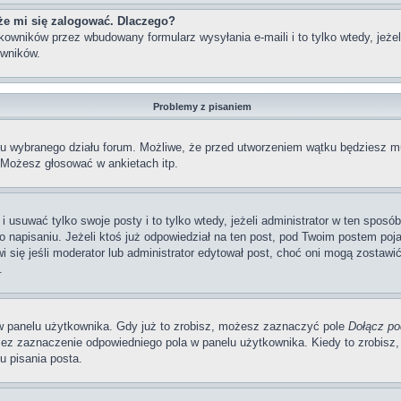
że mi się zalogować. Dlaczego?
wników przez wbudowany formularz wysyłania e-maili i to tylko wtedy, jeżeli
wników.
Problemy z pisaniem
iu wybranego działu forum. Możliwe, że przed utworzeniem wątku będziesz mu
 Możesz głosować w ankietach itp.
i usuwać tylko swoje posty i to tylko wtedy, jeżeli administrator w ten sposó
napisaniu. Jeżeli ktoś już odpowiedział na ten post, pod Twoim postem pojawi 
jawi się jeśli moderator lub administrator edytował post, choć oni mogą zosta
.
w panelu użytkownika. Gdy już to zrobisz, możesz zaznaczyć pole
Dołącz po
ez zaznaczenie odpowiedniego pola w panelu użytkownika. Kiedy to zrobisz,
 pisania posta.