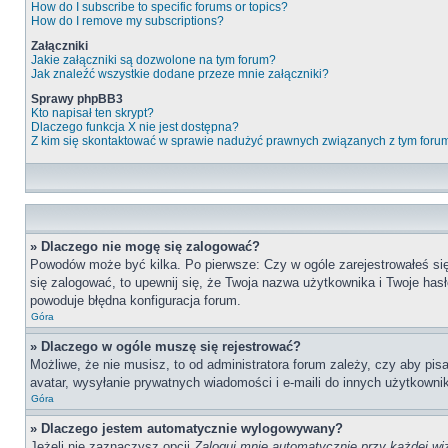
How do I subscribe to specific forums or topics?
How do I remove my subscriptions?
Załączniki
Jakie załączniki są dozwolone na tym forum?
Jak znaleźć wszystkie dodane przeze mnie załączniki?
Sprawy phpBB3
Kto napisał ten skrypt?
Dlaczego funkcja X nie jest dostępna?
Z kim się skontaktować w sprawie nadużyć prawnych związanych z tym foru
» Dlaczego nie mogę się zalogować?
Powodów może być kilka. Po pierwsze: Czy w ogóle zarejestrowałeś się n
się zalogować, to upewnij się, że Twoja nazwa użytkownika i Twoje hasł
powoduje błędna konfiguracja forum.
Góra
» Dlaczego w ogóle muszę się rejestrować?
Możliwe, że nie musisz, to od administratora forum zależy, czy aby pis
avatar, wysyłanie prywatnych wiadomości i e-maili do innych użytkownik
Góra
» Dlaczego jestem automatycznie wylogowywany?
Jeżeli nie zaznaczysz opcji
Zaloguj mnie automatycznie przy każdej wi