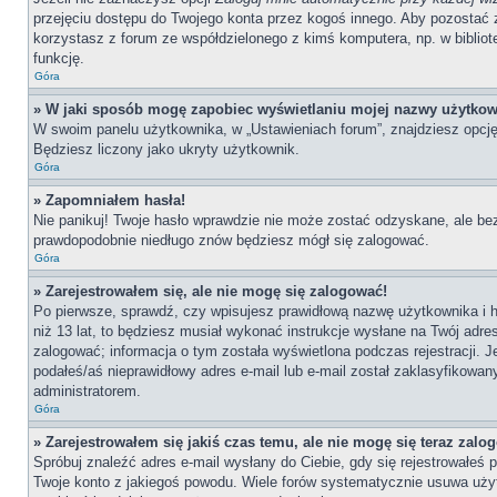
przejęciu dostępu do Twojego konta przez kogoś innego. Aby pozostać 
korzystasz z forum ze współdzielonego z kimś komputera, np. w bibliotece
funkcję.
Góra
» W jaki sposób mogę zapobiec wyświetlaniu mojej nazwy użytkow
W swoim panelu użytkownika, w „Ustawieniach forum”, znajdziesz opcj
Będziesz liczony jako ukryty użytkownik.
Góra
» Zapomniałem hasła!
Nie panikuj! Twoje hasło wprawdzie nie może zostać odzyskane, ale bez
prawdopodobnie niedługo znów będziesz mógł się zalogować.
Góra
» Zarejestrowałem się, ale nie mogę się zalogować!
Po pierwsze, sprawdź, czy wpisujesz prawidłową nazwę użytkownika i has
niż 13 lat, to będziesz musiał wykonać instrukcje wysłane na Twój adre
zalogować; informacja o tym została wyświetlona podczas rejestracji. J
podałeś/aś nieprawidłowy adres e-mail lub e-mail został zaklasyfikowan
administratorem.
Góra
» Zarejestrowałem się jakiś czas temu, ale nie mogę się teraz zalo
Spróbuj znaleźć adres e-mail wysłany do Ciebie, gdy się rejestrowałeś 
Twoje konto z jakiegoś powodu. Wiele forów systematycznie usuwa użytk