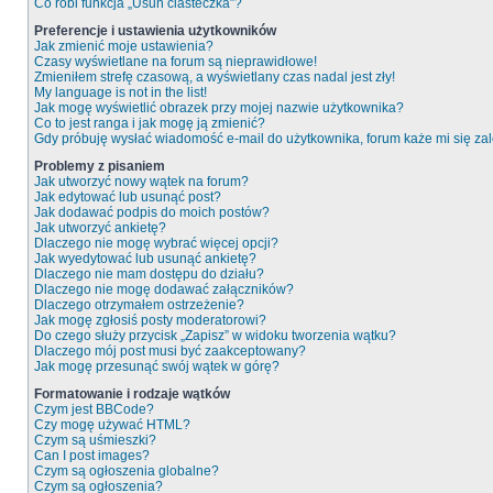
Co robi funkcja „Usuń ciasteczka”?
Preferencje i ustawienia użytkowników
Jak zmienić moje ustawienia?
Czasy wyświetlane na forum są nieprawidłowe!
Zmieniłem strefę czasową, a wyświetlany czas nadal jest zły!
My language is not in the list!
Jak mogę wyświetlić obrazek przy mojej nazwie użytkownika?
Co to jest ranga i jak mogę ją zmienić?
Gdy próbuję wysłać wiadomość e-mail do użytkownika, forum każe mi się z
Problemy z pisaniem
Jak utworzyć nowy wątek na forum?
Jak edytować lub usunąć post?
Jak dodawać podpis do moich postów?
Jak utworzyć ankietę?
Dlaczego nie mogę wybrać więcej opcji?
Jak wyedytować lub usunąć ankietę?
Dlaczego nie mam dostępu do działu?
Dlaczego nie mogę dodawać załączników?
Dlaczego otrzymałem ostrzeżenie?
Jak mogę zgłosiś posty moderatorowi?
Do czego służy przycisk „Zapisz” w widoku tworzenia wątku?
Dlaczego mój post musi być zaakceptowany?
Jak mogę przesunąć swój wątek w górę?
Formatowanie i rodzaje wątków
Czym jest BBCode?
Czy mogę używać HTML?
Czym są uśmieszki?
Can I post images?
Czym są ogłoszenia globalne?
Czym są ogłoszenia?