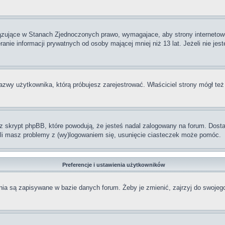
iązujące w Stanach Zjednoczonych prawo, wymagajace, aby strony internetowe
anie informacji prywatnych od osoby mającej mniej niż 13 lat. Jeżeli nie jes
nazwy użytkownika, którą próbujesz zarejestrować. Właściciel strony mógł też
skrypt phpBB, które powodują, że jesteś nadal zalogowany na forum. Dostarc
żeli masz problemy z (wy)logowaniem się, usunięcie ciasteczek może pomóc.
Preferencje i ustawienia użytkowników
ia są zapisywane w bazie danych forum. Żeby je zmienić, zajrzyj do swojego