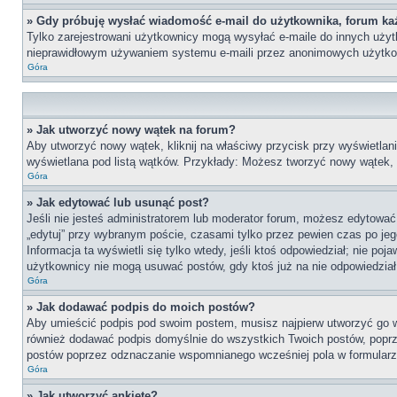
» Gdy próbuję wysłać wiadomość e-mail do użytkownika, forum ka
Tylko zarejestrowani użytkownicy mogą wysyłać e-maile do innych użytko
nieprawidłowym używaniem systemu e-maili przez anonimowych użytko
Góra
» Jak utworzyć nowy wątek na forum?
Aby utworzyć nowy wątek, kliknij na właściwy przycisk przy wyświetlan
wyświetlana pod listą wątków. Przykłady: Możesz tworzyć nowy wątek,
Góra
» Jak edytować lub usunąć post?
Jeśli nie jesteś administratorem lub moderator forum, możesz edytować 
„edytuj” przy wybranym poście, czasami tylko przez pewien czas po jego 
Informacja ta wyświetli się tylko wtedy, jeśli ktoś odpowiedział; nie po
użytkownicy nie mogą usuwać postów, gdy ktoś już na nie odpowiedział
Góra
» Jak dodawać podpis do moich postów?
Aby umieścić podpis pod swoim postem, musisz najpierw utworzyć go 
również dodawać podpis domyślnie do wszystkich Twoich postów, poprz
postów poprzez odznaczanie wspomnianego wcześniej pola w formularzu
Góra
» Jak utworzyć ankietę?