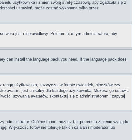
o panelu użytkownika i zmień swoją strefę czasową, aby zgadzała się z
iększości ustawień, może zostać wykonana tylko przez
serwera jest nieprawidłowy. Poinformuj o tym administratora, aby
 they can install the language pack you need. If the language pack does
e z rangą użytkownika, zazwyczaj w formie gwiazdek, bloczków czy
ako avatar i jest unikalny dla każdego użytkownika. Możesz go ustawić
wości używania avatarów, skontaktuj się z administratorem i zapytaj
zy administrator. Ogólnie to nie możesz tak po prostu zmienić wyglądu
gę. Większość forów nie toleruje takich działań i moderator lub