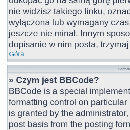
odkopać go na samą górę pierws
nie widzisz takiego linku, ozna
wyłączona lub wymagany czas 
jeszcze nie minał. Innym spos
dopisanie w nim posta, trzymaj 
Góra
Format
» Czym jest BBCode?
BBCode is a special implementa
formatting control on particula
is granted by the administrator,
post basis from the posting form