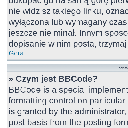
odkopać go na samą górę pierws
nie widzisz takiego linku, ozna
wyłączona lub wymagany czas 
jeszcze nie minał. Innym spos
dopisanie w nim posta, trzymaj 
Góra
Format
» Czym jest BBCode?
BBCode is a special implementa
formatting control on particula
is granted by the administrator,
post basis from the posting form