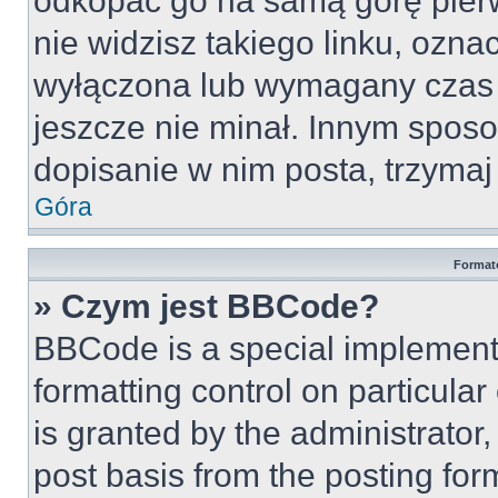
odkopać go na samą górę pierws
nie widzisz takiego linku, ozna
wyłączona lub wymagany czas 
jeszcze nie minał. Innym spos
dopisanie w nim posta, trzymaj 
Góra
Format
» Czym jest BBCode?
BBCode is a special implementa
formatting control on particula
is granted by the administrator,
post basis from the posting form