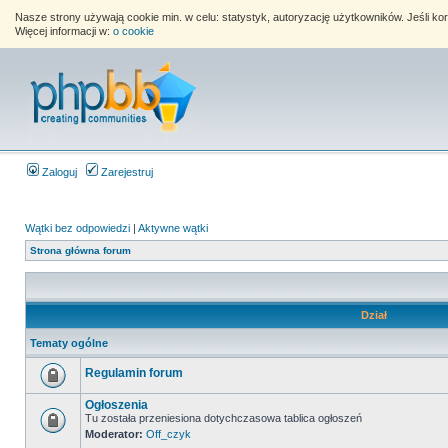
Nasze strony używają cookie min. w celu: statystyk, autoryzację użytkowników. Jeśli k
Więcej informacji w:
o cookie
Zaloguj
Zarejestruj
Wątki bez odpowiedzi
|
Aktywne wątki
Strona główna forum
Dział
Tematy ogólne
Regulamin forum
Ogłoszenia
Tu została przeniesiona dotychczasowa tablica ogłoszeń
Moderator:
Off_czyk