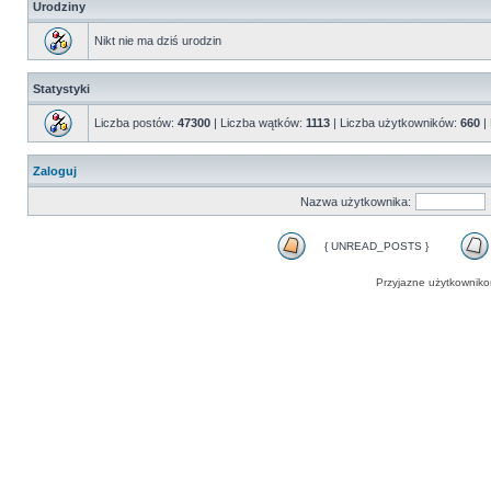
Urodziny
Nikt nie ma dziś urodzin
Statystyki
Liczba postów:
47300
| Liczba wątków:
1113
| Liczba użytkowników:
660
|
Zaloguj
Nazwa użytkownika:
{ UNREAD_POSTS }
Przyjazne użytkowniko