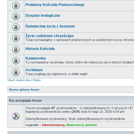
Problemy Kościoła Powszechnego
Dysputy teologiczne
Świadectwa życia z Jezusem
Życie codzienne chrześcijan
Tutaj rozmawiajmy o sprawach praktycznych w codziennym życiu chrześc
Historia Kościoła
Kawiarenka
Tu rozmawiamy na tematy różne, które nie mieszczą się w innych działac
Archiwum
Tutaj znajdują się najstarsze, a obfite wątki
Usuń ciasteczka
|
Ekipa
Strona główna forum
Kto przegląda forum
Forum przegląda
87
użytkowników :: 0 zidentyfikowanych, 0 ukrytych i 87 
Najwięcej użytkowników online (
2476
) było N maja 10, 2026 6:54 pm
Zidentyfikowani użytkownicy: Brak zidentyfikowanych użytkowników
Legenda ::
Administratorzy
,
Moderatorzy globalni